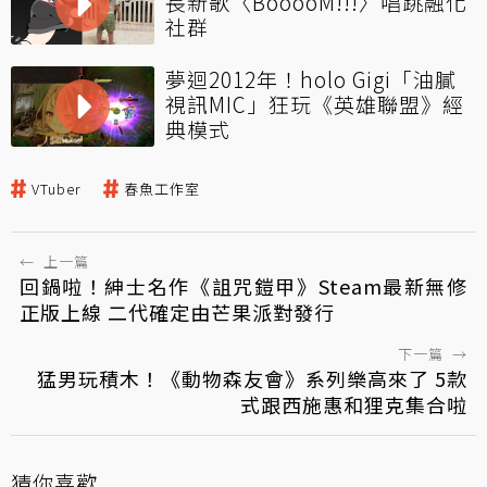
長新歌〈BooooM!!!〉唱跳融化
社群
夢迴2012年！holo Gigi「油膩
視訊MIC」狂玩《英雄聯盟》經
典模式
VTuber
春魚工作室
←
上一篇
回鍋啦！紳士名作《詛咒鎧甲》Steam最新無修
正版上線 二代確定由芒果派對發行
下一篇
→
猛男玩積木！《動物森友會》系列樂高來了 5款
式跟西施惠和狸克集合啦
猜你喜歡