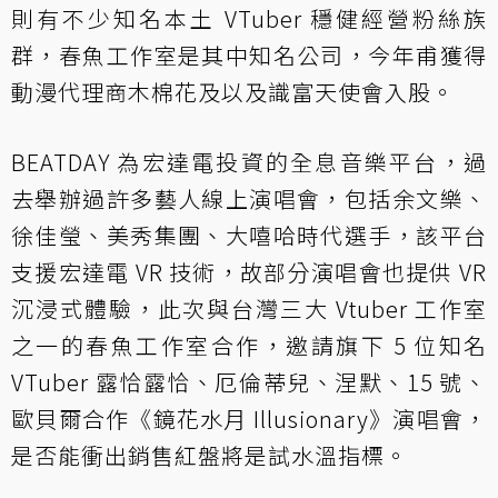
則有不少知名本土 VTuber 穩健經營粉絲族
群，春魚工作室是其中知名公司，今年甫獲得
動漫代理商木棉花及以及識富天使會入股。
BEATDAY 為宏達電投資的全息音樂平台，過
去舉辦過許多藝人線上演唱會，包括余文樂、
徐佳瑩、美秀集團、大嘻哈時代選手，該平台
支援宏達電 VR 技術，故部分演唱會也提供 VR
沉浸式體驗，此次與台灣三大 Vtuber 工作室
之一的春魚工作室合作，邀請旗下 5 位知名
VTuber 露恰露恰、厄倫蒂兒、涅默、15 號、
歐貝爾合作《鏡花水月 Illusionary》演唱會，
是否能衝出銷售紅盤將是試水溫指標。