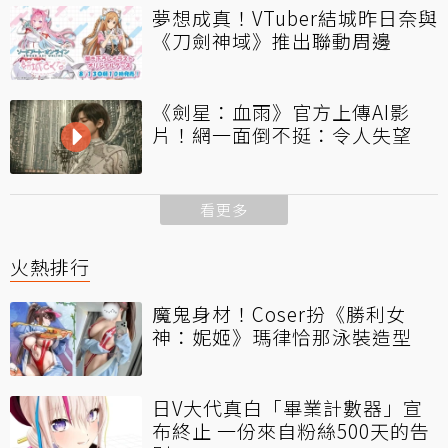
夢想成真！VTuber結城昨日奈與
《刀劍神域》推出聯動周邊
《劍星：血雨》官方上傳AI影
片！網一面倒不挺：令人失望
看更多
火熱排行
魔鬼身材！Coser扮《勝利女
神：妮姬》瑪律恰那泳裝造型
日V大代真白「畢業計數器」宣
布終止 一份來自粉絲500天的告