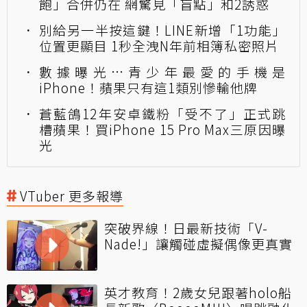
飽」合併仍在 網驚見「盲點」和2誘惑
別給另一半按這鍵！LINE新增「1功能」
位置更顯目 1秒全洩N年前相簿私密照片
數據曝光…青少年最愛的手機是
iPhone！蘋果只有這1類別慘輸他牌
蒼藍鴿12年安卓鐵粉「受不了」正式跳
槽蘋果！買iPhone 15 Pro Max三原因曝
光
VTuber 更多報導
突破界線！日最新技術「V-
Nade!」讓觸碰虛擬偶像更真實
英才教育！2歲女兒跟著holo船