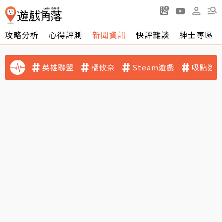
攻略分析
心得評測
新聞資訊
快評雜談
紳士專區
英雄聯盟
橘攸奈
Steam遊戲
吸點迷