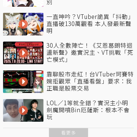
別
一直呻吟？VTuber詭異「抖動」
直播破130萬觀看 本人發最新聲
明
30人全數陣亡！《艾恩葛朗特迴
盪新聲》邀實況主、VT挑戰「死
亡模式」
靠聊股市走紅！台VTuber珂賽特
婉拒觀眾「直播看盤」要求：我
正職是股票交易
LOL／1等就全錯？實況主小明
劍魔開噴Bin厄薩斯：根本不會
玩
看更多