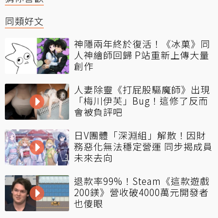
同類好文
神隱兩年終於復活！《冰菓》同
人神繪師回歸 P站重新上傳大量
創作
人妻除靈《打屁股驅魔師》出現
「梅川伊芙」Bug！這修了反而
會被負評吧
日V團體「深淵組」解散！因財
務惡化無法穩定營運 同步揭成員
未來去向
退款率99%！Steam《這款遊戲
200鎂》營收破4000萬元開發者
也傻眼