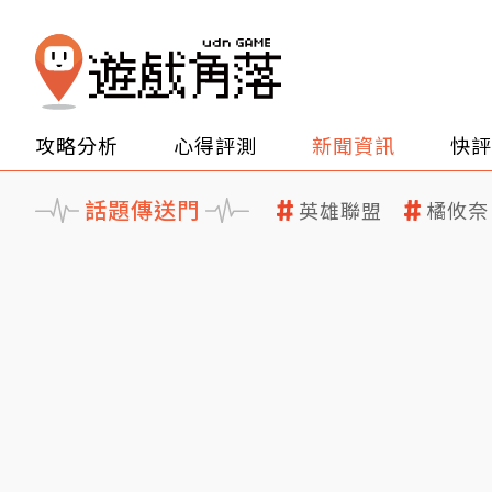
攻略分析
心得評測
新聞資訊
快評
話題傳送門
英雄聯盟
橘攸奈