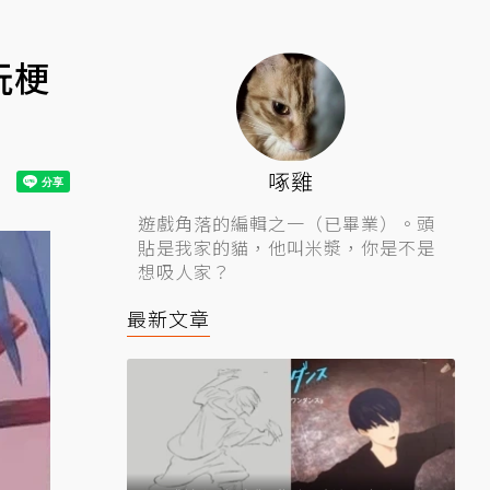
玩梗
啄雞
遊戲角落的編輯之一（已畢業）。頭
貼是我家的貓，他叫米漿，你是不是
想吸人家？
最新文章