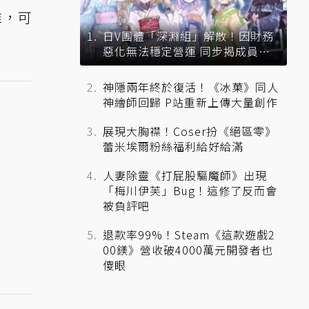
錐，可
日V團體「深淵組」解散！因財務
惡化無法穩定營運 同步揭成員未
來去向
神隱兩年終於復活！《冰菓》同人
神繪師回歸 P站重新上傳大量創作
展現大胸襟！Coser扮《絕區零》
蕾米埃爾粉絲福利給好給滿
人妻除靈《打屁股驅魔師》出現
「梅川伊芙」Bug！這修了反而會
被負評吧
退款率99%！Steam《這款遊戲2
00鎂》營收破4000萬元開發者也
傻眼