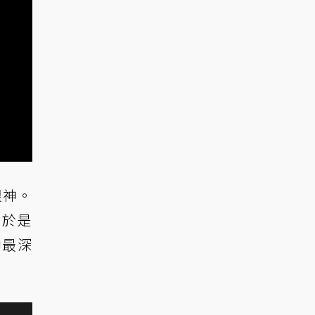
眼神。
。於是
中最深