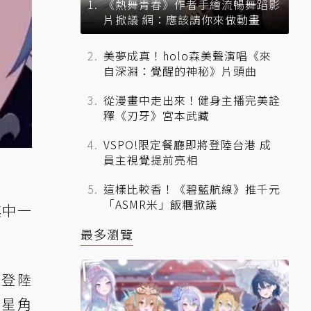
《熱舞青春》作者手繪流暢舞蹈影
片掀議 網：應該請你來做動畫
美夢成真！holo森美聲演唱《來
自深淵：覺醒的神秘》片頭曲
從漫畫中走出來！健身主播完美詮
釋《刃牙》宮本武藏
VSPO!限定餐廳即將登陸台港 成
員主視覺提前亮相
這樣比較香！《碧藍航線》推千元
「ASMR米」飯糰掀議
其中一
最多瀏覽
步登陸
 星角