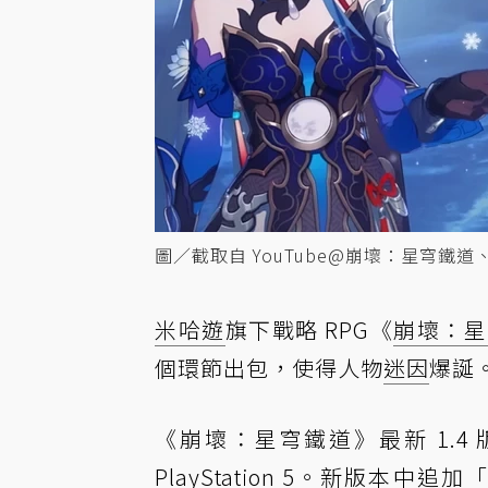
圖／截取自 YouTube@崩壞：星穹鐵
米哈遊
旗下戰略 RPG《
崩壞：星
個環節出包，使得人物
迷因
爆誕
《崩壞：星穹鐵道》最新 1.
PlayStation 5。新版本中