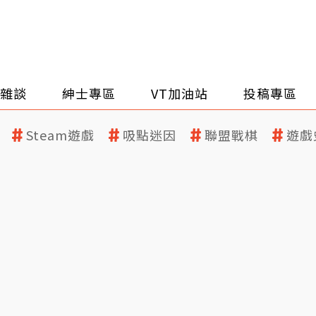
雜談
紳士專區
VT加油站
投稿專區
Steam遊戲
吸點迷因
聯盟戰棋
遊戲