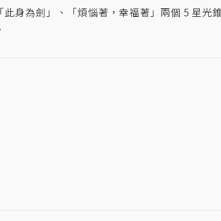
此身為劍」、「煩惱著，幸福著」兩個 5 星光
。