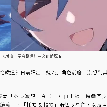
道、《崩壞：星穹鐵道》中文討論區🔥
穹鐵道
》日前釋出「鏡流」角色前瞻，沒想到
。
4 版本「冬夢激醒」今（11）日上線，遊戲同
追加「鏡流」、「托帕 & 帳帳」兩個 5 星角，以及 4