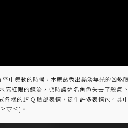
在空中舞動的時候，本應該秀出黯淡無光的凶煞
水亮紅眼的鏡流，頓時讓這名角色失去了殺氣
上各式各樣的超 Q 臉部表情，誕生許多表情包。其
▽⁠≦⁠)。