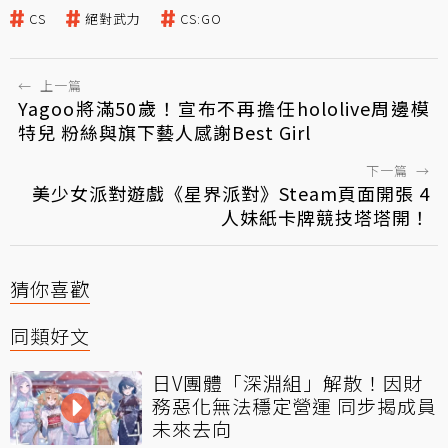
CS
絕對武力
CS:GO
←
上一篇
Yagoo將滿50歲！宣布不再擔任hololive周邊模
特兒 粉絲與旗下藝人感謝Best Girl
下一篇
→
美少女派對遊戲《星界派對》Steam頁面開張 4
人妹紙卡牌競技塔塔開！
猜你喜歡
同類好文
日V團體「深淵組」解散！因財
務惡化無法穩定營運 同步揭成員
未來去向