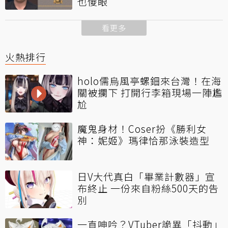
也傻眼
看更多
火熱排行
holo儒烏風亭螺鈿來台灣！在海
關被攔下 打開行李箱現場一陣尷
尬
魔鬼身材！Coser扮《勝利女
神：妮姬》瑪律恰那泳裝造型
日V大代真白「畢業計數器」宣
布終止 一份來自粉絲500天的告
別
一直呻吟？VTuber詭異「抖動」