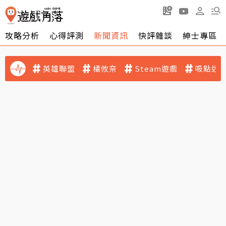
攻略分析
心得評測
新聞資訊
快評雜談
紳士專區
英雄聯盟
橘攸奈
Steam遊戲
吸點迷