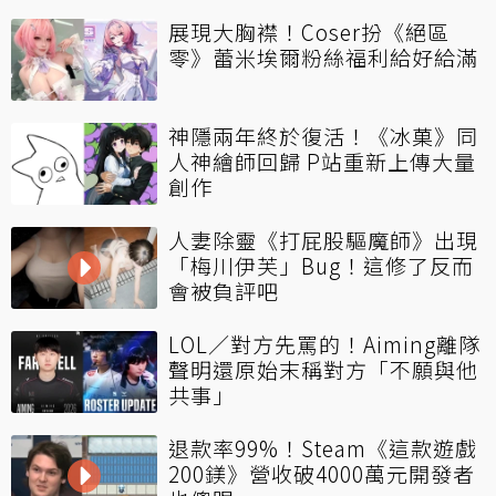
展現大胸襟！Coser扮《絕區
零》蕾米埃爾粉絲福利給好給滿
神隱兩年終於復活！《冰菓》同
人神繪師回歸 P站重新上傳大量
創作
人妻除靈《打屁股驅魔師》出現
「梅川伊芙」Bug！這修了反而
會被負評吧
LOL／對方先罵的！Aiming離隊
聲明還原始末稱對方「不願與他
共事」
退款率99%！Steam《這款遊戲
200鎂》營收破4000萬元開發者