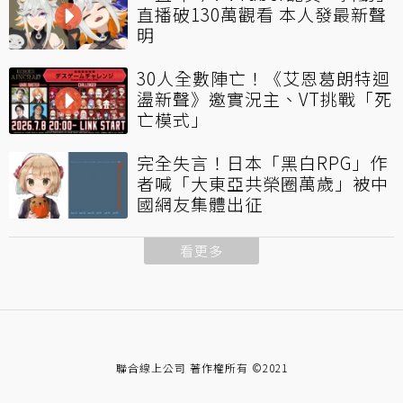
直播破130萬觀看 本人發最新聲
明
30人全數陣亡！《艾恩葛朗特迴
盪新聲》邀實況主、VT挑戰「死
亡模式」
完全失言！日本「黑白RPG」作
者喊「大東亞共榮圈萬歲」被中
國網友集體出征
看更多
聯合線上公司 著作權所有 ©2021