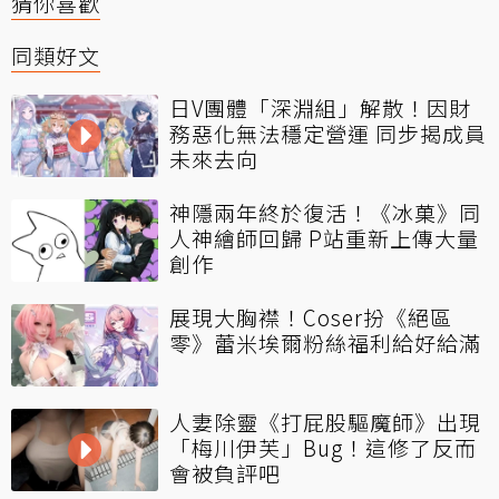
猜你喜歡
同類好文
日V團體「深淵組」解散！因財
務惡化無法穩定營運 同步揭成員
未來去向
神隱兩年終於復活！《冰菓》同
人神繪師回歸 P站重新上傳大量
創作
展現大胸襟！Coser扮《絕區
零》蕾米埃爾粉絲福利給好給滿
人妻除靈《打屁股驅魔師》出現
「梅川伊芙」Bug！這修了反而
會被負評吧