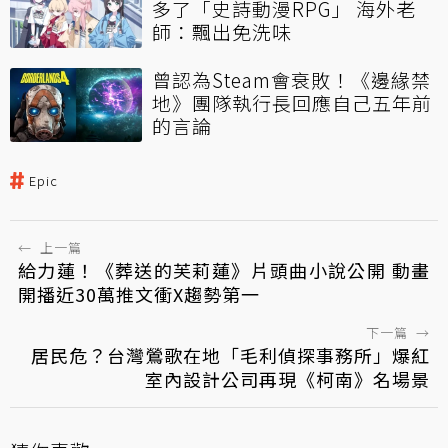
多了「史詩動漫RPG」 海外老
師：飄出免洗味
曾認為Steam會衰敗！《邊緣禁
地》團隊執行長回應自己五年前
的言論
Epic
←
上一篇
給力蓮！《葬送的芙莉蓮》片頭曲小說公開 動畫
開播近30萬推文衝X趨勢第一
下一篇
→
居民危？台灣鶯歌在地「毛利偵探事務所」爆紅
室內設計公司再現《柯南》名場景