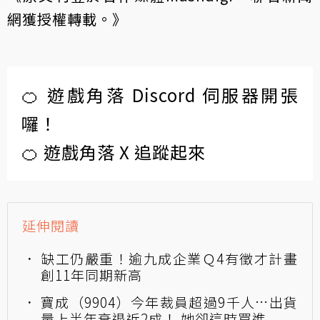
網獲授權轉載。》
🍊 遊戲角落 Discord 伺服器開張
囉！
🍊 遊戲角落 X 追蹤起來
延伸閱讀
缺工仍嚴重！逾九成企業Ｑ4有徵才計畫
創11年同期新高
寶成（9904）今年裁員超過9千人…出貨
量上半年衰退近2成！ 她卻這時買進