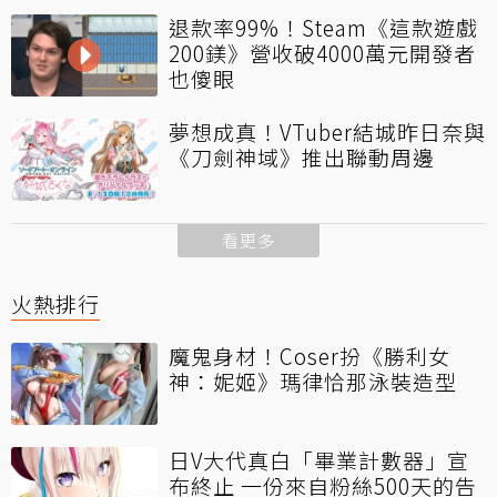
退款率99%！Steam《這款遊戲
200鎂》營收破4000萬元開發者
也傻眼
夢想成真！VTuber結城昨日奈與
《刀劍神域》推出聯動周邊
看更多
火熱排行
魔鬼身材！Coser扮《勝利女
神：妮姬》瑪律恰那泳裝造型
日V大代真白「畢業計數器」宣
布終止 一份來自粉絲500天的告