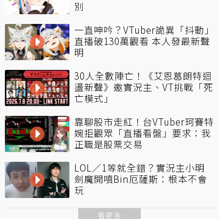
別
一直呻吟？VTuber詭異「抖動」
直播破130萬觀看 本人發最新聲
明
30人全數陣亡！《艾恩葛朗特迴
盪新聲》邀實況主、VT挑戰「死
亡模式」
靠聊股市走紅！台VTuber珂賽特
婉拒觀眾「直播看盤」要求：我
正職是股票交易
LOL／1等就全錯？實況主小明
劍魔開噴Bin厄薩斯：根本不會
玩
看更多