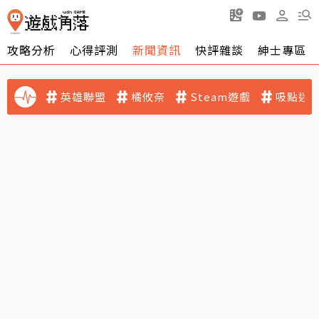
攻略分析
心得評測
新聞資訊
快評雜談
紳士專區
英雄聯盟
橘攸奈
Steam遊戲
吸點迷