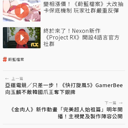
變相漲價！《蔚藍檔案》大改抽
卡保底機制 玩家社群嚴重反彈
終於來了！Nexon新作
《Project RX》開設4語言官方
社群
蔚藍檔案
←
上一篇
亞運電競／只差一步！《快打旋風5》GamerBee
向玉麟不敵韓國爪王奪下銀牌
下一篇
→
《金肉人》新作動畫「完美超人始祖篇」明年開
播！主視覺及製作陣容公開