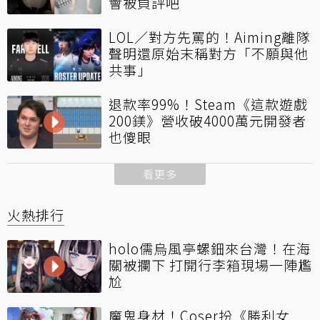
會被負評吧
LOL／對方先罵的！Aiming離隊
聲明還原始末稱對方「不願與他
共事」
退款率99%！Steam《這款遊戲
200鎂》營收破4000萬元開發者
也傻眼
看更多
火熱排行
holo儒烏風亭螺鈿來台灣！在海
關被攔下 打開行李箱現場一陣尷
尬
魔鬼身材！Coser扮《勝利女