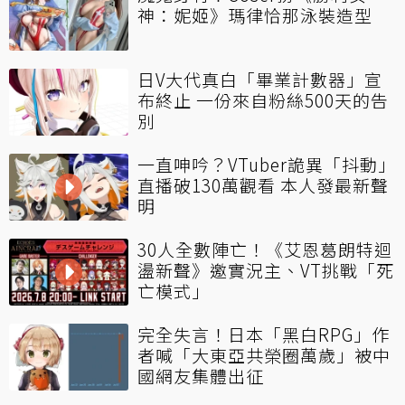
神：妮姬》瑪律恰那泳裝造型
日V大代真白「畢業計數器」宣
布終止 一份來自粉絲500天的告
別
一直呻吟？VTuber詭異「抖動」
直播破130萬觀看 本人發最新聲
明
30人全數陣亡！《艾恩葛朗特迴
盪新聲》邀實況主、VT挑戰「死
亡模式」
完全失言！日本「黑白RPG」作
者喊「大東亞共榮圈萬歲」被中
國網友集體出征