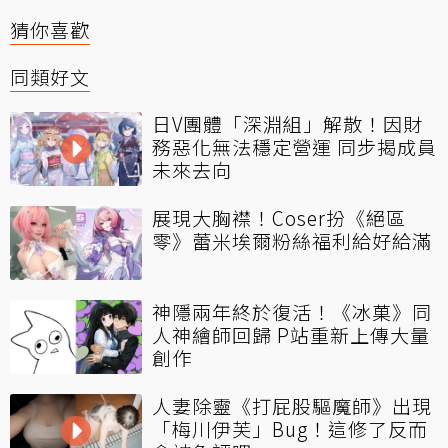
猜你喜歡
同類好文
日V團體「深淵組」解散！因財
務惡化無法穩定營運 同步揭成員
未來去向
展現大胸襟！Coser扮《絕區
零》蕾米埃爾粉絲福利給好給滿
神隱兩年終於復活！《冰菓》同
人神繪師回歸 P站重新上傳大量
創作
人妻除靈《打屁股驅魔師》出現
「梅川伊芙」Bug！這修了反而