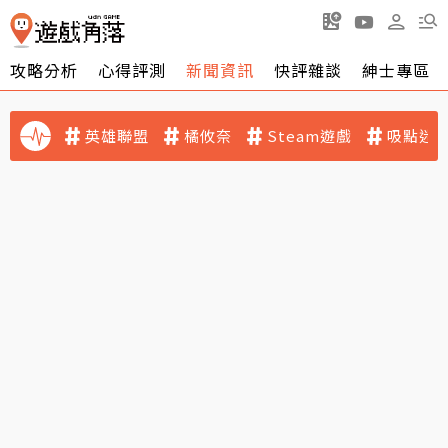
攻略分析
心得評測
新聞資訊
快評雜談
紳士專區
英雄聯盟
橘攸奈
Steam遊戲
吸點迷