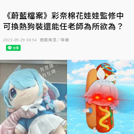
《蔚藍檔案》彩奈棉花娃娃監修中
可換熱狗裝還能任老師為所欲為？
2023-09-29 00:54
遊戲角落／啄雞