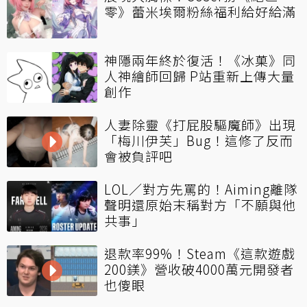
零》蕾米埃爾粉絲福利給好給滿
神隱兩年終於復活！《冰菓》同
人神繪師回歸 P站重新上傳大量
創作
人妻除靈《打屁股驅魔師》出現
「梅川伊芙」Bug！這修了反而
會被負評吧
LOL／對方先罵的！Aiming離隊
聲明還原始末稱對方「不願與他
共事」
退款率99%！Steam《這款遊戲
200鎂》營收破4000萬元開發者
也傻眼