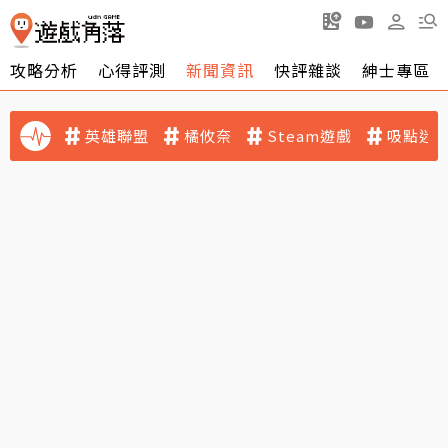
攻略分析
心得評測
新聞資訊
快評雜談
紳士專區
英雄聯盟
橘攸奈
Steam遊戲
吸點迷