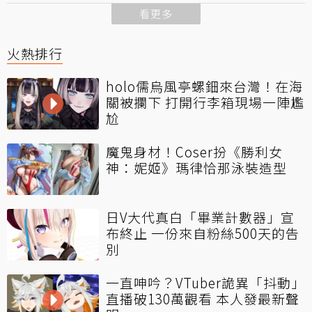
看更多
火熱排行
holo儒烏風亭螺鈿來台灣！在海
關被攔下 打開行李箱現場一陣尷
尬
魔鬼身材！Coser扮《勝利女
神：妮姬》瑪律恰那泳裝造型
日V大代真白「畢業計數器」宣
布終止 一份來自粉絲500天的告
別
一直呻吟？VTuber詭異「抖動」
直播破130萬觀看 本人發最新聲