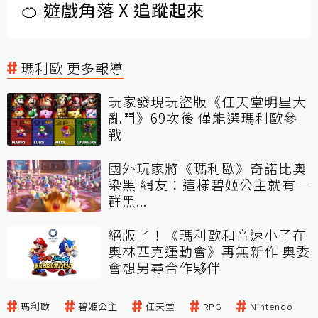
🍊 遊戲角落 X 追蹤起來
瑪利歐 更多報導
玩家發現玩盜版《任天堂明星大
亂鬥》69次後 僅能選瑪利歐參
戰
國外玩家將《瑪利歐》奇諾比奧
染黑 網友：這樣碧姬公主就有一
群黑...
絕版了！《瑪利歐和音速小子在
奧林匹克運動會》再無新作 奧委
會想另尋合作夥伴
瑪利歐
碧姬公主
任天堂
RPG
Nintendo