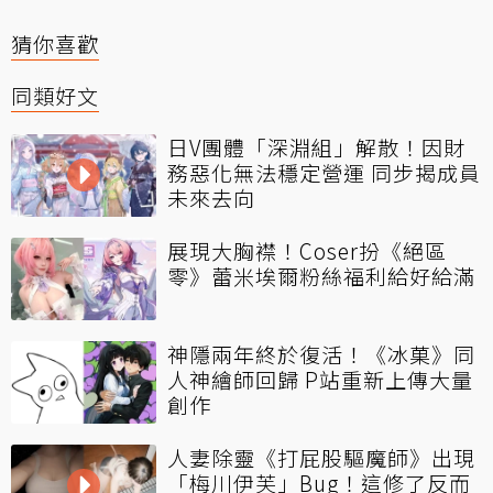
猜你喜歡
同類好文
日V團體「深淵組」解散！因財
務惡化無法穩定營運 同步揭成員
未來去向
展現大胸襟！Coser扮《絕區
零》蕾米埃爾粉絲福利給好給滿
神隱兩年終於復活！《冰菓》同
人神繪師回歸 P站重新上傳大量
創作
人妻除靈《打屁股驅魔師》出現
「梅川伊芙」Bug！這修了反而