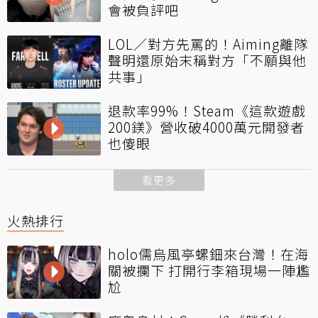
會被負評吧
LOL／對方先罵的！Aiming離隊
聲明還原始末稱對方「不願與他
共事」
退款率99%！Steam《這款遊戲
200鎂》營收破4000萬元開發者
也傻眼
看更多
火熱排行
holo儒烏風亭螺鈿來台灣！在海
關被攔下 打開行李箱現場一陣尷
尬