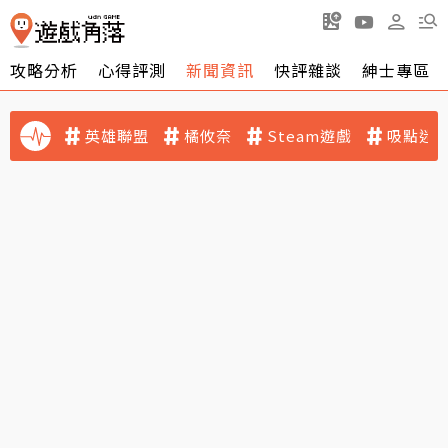
攻略分析
心得評測
新聞資訊
快評雜談
紳士專區
英雄聯盟
橘攸奈
Steam遊戲
吸點迷