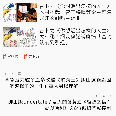
吉卜力《你想活出怎樣的人生》
木村拓哉、菅田將暉等影星聲演
米津玄師唱主題曲
吉卜力《你想活出怎樣的人生》
太神秘！網友瘋腦補劇情「宮崎
駿氣到引退」
宮崎駿
吉卜力
←
上一篇
全貸沒力號？血多改編《航海王》版山道猴迷因
「航道猴子的一生」讓人男以理解
下一篇
→
紳士版Undertale？雙人開發黃油《復甦之島：
愛與勝利》與8位獸娘不獸控制