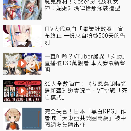
魔鬼身材！Coser扮《勝利女
神：妮姬》瑪律恰那泳裝造型
日V大代真白「畢業計數器」宣
布終止 一份來自粉絲500天的告
別
一直呻吟？VTuber詭異「抖動」
直播破130萬觀看 本人發最新聲
明
30人全數陣亡！《艾恩葛朗特迴
盪新聲》邀實況主、VT挑戰「死
亡模式」
完全失言！日本「黑白RPG」作
者喊「大東亞共榮圈萬歲」被中
國網友集體出征