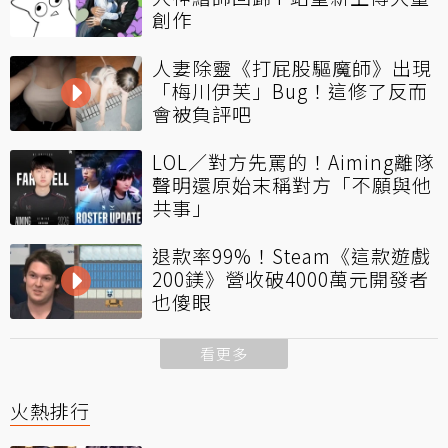
創作
人妻除靈《打屁股驅魔師》出現
「梅川伊芙」Bug！這修了反而
會被負評吧
LOL／對方先罵的！Aiming離隊
聲明還原始末稱對方「不願與他
共事」
退款率99%！Steam《這款遊戲
200鎂》營收破4000萬元開發者
也傻眼
看更多
火熱排行