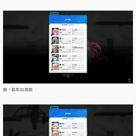
圖／截取自遊戲