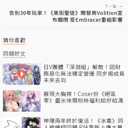
下一篇
→
告別30年玩家！《黑街聖徒》開發商Volition宣
布關閉 受Embracer重組影響
猜你喜歡
同類好文
日V團體「深淵組」解散！因財
務惡化無法穩定營運 同步揭成員
未來去向
展現大胸襟！Coser扮《絕區
零》蕾米埃爾粉絲福利給好給滿
神隱兩年終於復活！《冰菓》同
人神繪師回歸 P站重新上傳大量