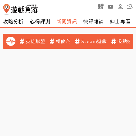
攻略分析
心得評測
新聞資訊
快評雜談
紳士專區
英雄聯盟
橘攸奈
Steam遊戲
吸點迷