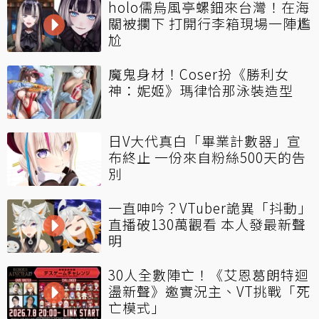
holo儒烏風亭螺鈿來台灣！在海
關被攔下 打開行李箱現場一陣尷
尬
魔鬼身材！Coser扮《勝利女
神：妮姬》瑪律恰那泳裝造型
日V大代真白「畢業計數器」宣
布終止 一份來自粉絲500天的告
別
一直呻吟？VTuber詭異「抖動」
直播破130萬觀看 本人發最新聲
明
30人全數陣亡！《艾恩葛朗特迴
盪新聲》邀實況主、VT挑戰「死
亡模式」