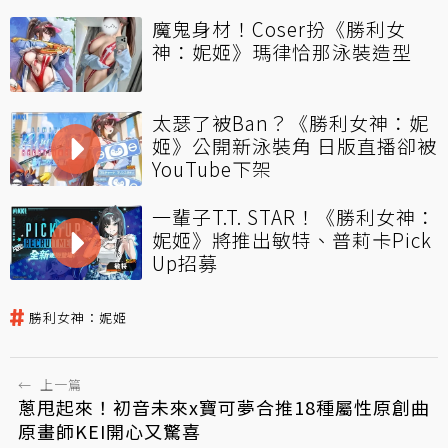
魔鬼身材！Coser扮《勝利女
神：妮姬》瑪律恰那泳裝造型
太瑟了被Ban？《勝利女神：妮
姬》公開新泳裝角 日版直播卻被
YouTube下架
一輩子T.T. STAR！《勝利女神：
妮姬》將推出敏特、普莉卡Pick
Up招募
勝利女神：妮姬
←
上一篇
蔥甩起來！初音未來x寶可夢合推18種屬性原創曲
原畫師KEI開心又驚喜