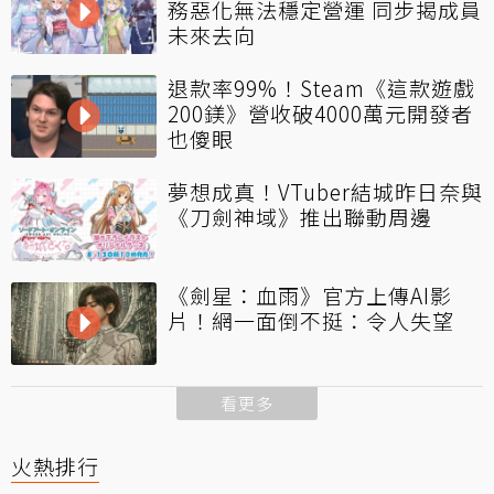
務惡化無法穩定營運 同步揭成員
未來去向
退款率99%！Steam《這款遊戲
200鎂》營收破4000萬元開發者
也傻眼
夢想成真！VTuber結城昨日奈與
《刀劍神域》推出聯動周邊
《劍星：血雨》官方上傳AI影
片！網一面倒不挺：令人失望
看更多
火熱排行