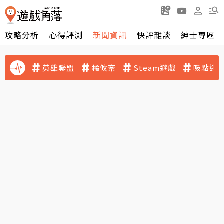
攻略分析
心得評測
新聞資訊
快評雜談
紳士專區
英雄聯盟
橘攸奈
Steam遊戲
吸點迷