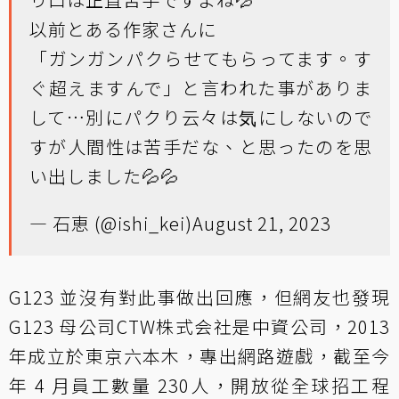
以前とある作家さんに
「ガンガンパクらせてもらってます。す
ぐ超えますんで」と言われた事がありま
して…別にパクり云々は気にしないので
すが人間性は苦手だな、と思ったのを思
い出しました💦💦
— 石恵 (@ishi_kei)
August 21, 2023
G123 並沒有對此事做出回應，但網友也發現
G123 母公司
CTW株式会社是中資公司
，2013
年成立於東京六本木，專出網路遊戲，截至今
年 4 月員工數量 230人，開放從全球招工程