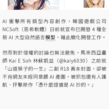
AI 衝擊所有類型內容創作，韓國遊戲公司
NCSoft（恩希軟體）日前就宣布已開發 4 種全
新 AI 大型自然語言
模型
，藉此簡化開發工作。
然而對於侵權的討論也無法避免，馬來西亞畫
師 Kai E Soh 林蘇凱益（@kaiy6030）之前就
「山道猴子的一生」二創 R18 黃本封面，卻被
不肖網友未經同意餵 AI 產圖，被抓包還有人護
航、抨擊原作「憑什麼證據是 AI 抄的。」