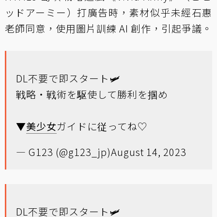
ッドアーミー）打廣告時，素材似乎未經石惠
老師同意，使用圖片訓練 AI 創作，引起爭議。
DL不要で即スタート🛩️
戦略・戦術を駆使して勝利を掴め
▼
美少女
ガイドに従ってね♡
— G123 (@g123_jp)
August 14, 2023
DL不要で即スタート🛩️