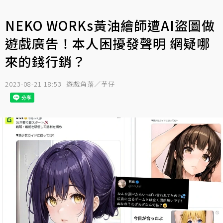
NEKO WORKs黃油繪師遭AI盜圖做
遊戲廣告！本人困擾發聲明 網疑哪
來的錢行銷？
2023-08-21 18:53
遊戲角落／芋仔