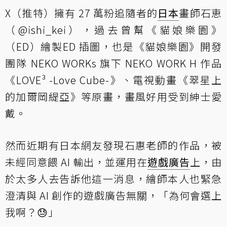
X（推特）擁有 27 萬粉追隨者的
日本
畫師石恵
（@ishi_kei），過去曾幫《貓娘樂園》
（ED）繪製ED 插圖，也是《貓娘樂園》開發
團隊 NEKO WORKs 旗下 NEKO WORK H 作品
《LOVE³ -Love Cube-》、電視動畫《翠星上
的加爾岡緹亞》等原畫，畫風好用受到紳士愛
戴。
然而近期有日本網友發現石惠老師的作品，被
未經同意餵 AI 輸出，並運用在
遊戲廣告
上，由
於太多人去告訴他這一消息，繪師本人也緊急
澄清與 AI 創作的遊戲廣告無關，「為何會選上
我啊？😓」