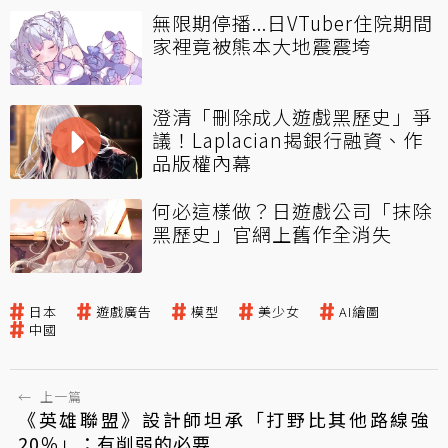
無限期停播...日VTuber住院期間
家裡竟被熊本大地震震垮
澄清「刪除成人遊戲黑歷史」爭
議！Laplacian揭銀行融資、作
品版權內幕
何必這樣做？日遊戲公司「抹除
黑歷史」官網上舊作全消失
日本
遊戲廣告
模型
美少女
AI繪圖
中國
←
上一篇
《英雄聯盟》設計師坦承「打野比其他路線強
20％」：有削弱的必要