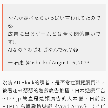
なんか調べたらいっぱい言われてたので
💦
広告に出るゲームとは全く関係無いで
す‼︎
AIなの？わざわざなんで私？😅
— 石恵 (@ishi_kei)
August 16, 2023
沒裝 AD Block的讀者，是否常在瀏覽網頁時，
被看起來瑟瑟的遊戲廣告推播？日本遊戲平台
G123.jp 簡直是這類廣告的大本營，日前為
HTML5 島嶼戰略遊戲《Vivid Army》（ビビ