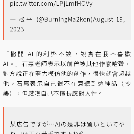
pic.twitter.com/LPjLmfHOVy
— 松平 (@BurningMa2ken)
August 19,
2023
「撇開 AI 的利弊不談，說實在我不喜歡
AI。」石惠老師表示以前曾被其他作家嗆聲，
對方說正在努力模仿他的創作，很快就會超越
他，石惠表示自己很不在意聽到這種話（抄
襲），但感嘆自己不擅長應對人性。
某広告ですが…AIの是非は置いといてや
り口は正直苦手ですよね💦