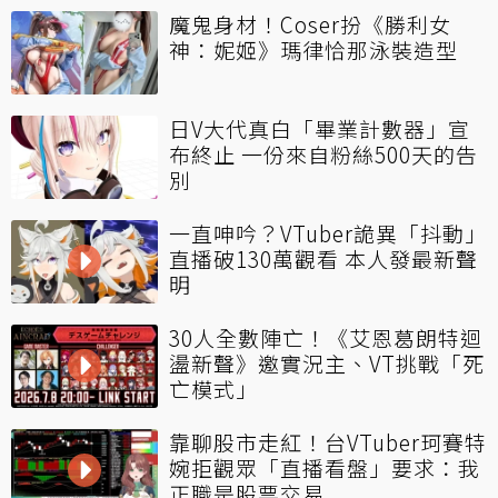
魔鬼身材！Coser扮《勝利女
神：妮姬》瑪律恰那泳裝造型
日V大代真白「畢業計數器」宣
布終止 一份來自粉絲500天的告
別
一直呻吟？VTuber詭異「抖動」
直播破130萬觀看 本人發最新聲
明
30人全數陣亡！《艾恩葛朗特迴
盪新聲》邀實況主、VT挑戰「死
亡模式」
靠聊股市走紅！台VTuber珂賽特
婉拒觀眾「直播看盤」要求：我
正職是股票交易