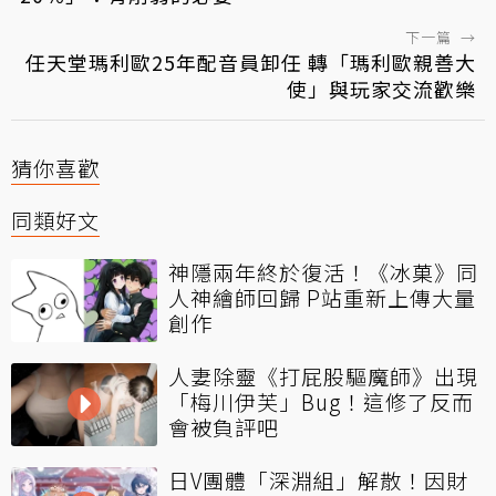
下一篇
→
任天堂瑪利歐25年配音員卸任 轉「瑪利歐親善大
使」與玩家交流歡樂
猜你喜歡
同類好文
神隱兩年終於復活！《冰菓》同
人神繪師回歸 P站重新上傳大量
創作
人妻除靈《打屁股驅魔師》出現
「梅川伊芙」Bug！這修了反而
會被負評吧
日V團體「深淵組」解散！因財