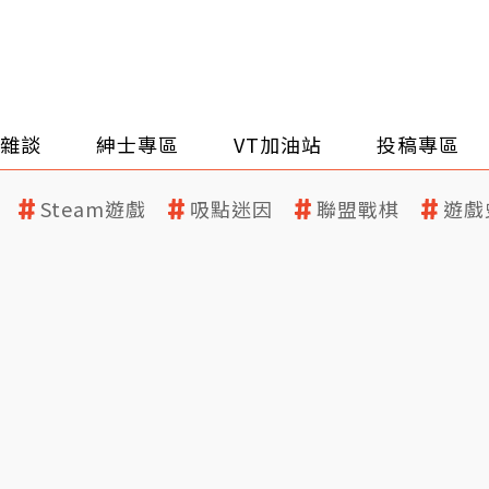
雜談
紳士專區
VT加油站
投稿專區
Steam遊戲
吸點迷因
聯盟戰棋
遊戲