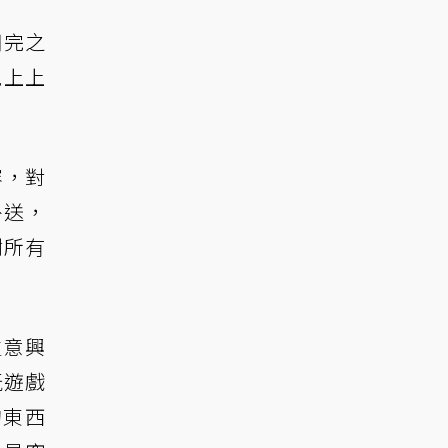
用完之
晚上上
容，對
外送，
謝所有
生意興
玩遊戲
的東西