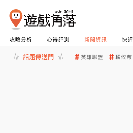
攻略分析
心得評測
新聞資訊
快評
話題傳送門
英雄聯盟
橘攸奈