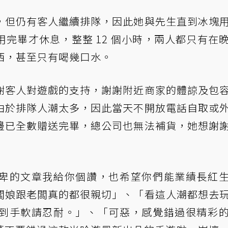
，但仍有客人繼續排隊，因此她與先生直到冰塊
完畢才休息，整整 12 個小時，兩人都只有在
東西，甚至只有喝幾口水。
謝客人對遊戲的支持，謝謝附近商家的體諒及包
由於排隊人潮太多，因此當天不開放電話自取或
邊已全數贈送完畢，總公司也無法補貨，她想謝
卑的文章我給你個讚，也希望你們能業績長紅
闆娘跟老闆真的都很親切」、「看這人潮都想去
到手軟請忍耐。」、「可惡，感覺錯過很精彩