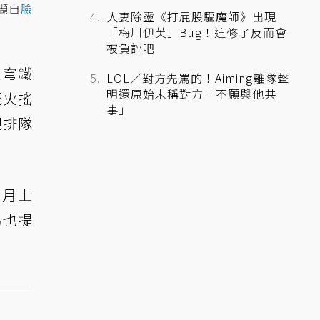
擷自
臉
人妻除靈《打屁股驅魔師》出現
「梅川伊芙」Bug！這修了反而會
被負評吧
星穹鐵
LOL／對方先罵的！Aiming離隊聲
明還原始末稱對方「不願與他共
玩火搖
事」
現排隊
 月上
另也提