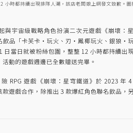
整 12 小時都持續出現排隊人潮，該店老闆娘上網發文致歉。圖
自八月起與宇宙級戰略角色扮演二次元遊戲《崩壞：
名飲品「卡芙卡・玩火、刃・鳳椰玩火、銀狼・
 1 日當日就被粉絲包圍，整整 12 小時都持續出
，活動的遊戲週邊已全數贈送完畢。
RPG 遊戲《崩壞：星穹鐵道》於 2023 年 4
 與該款遊戲合作，除推出 3 款爆紅角色聯名飲品，