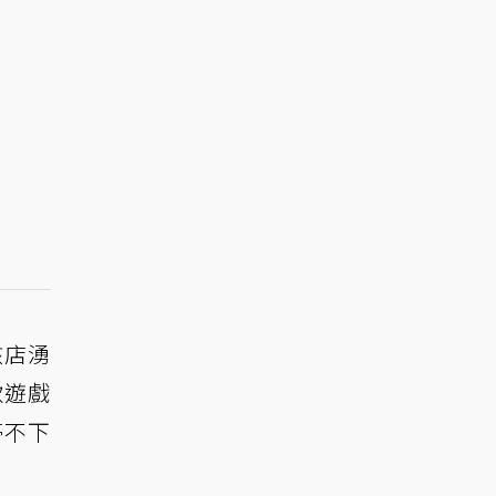
該店湧
款遊戲
停不下