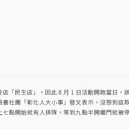
「民生店」，因此 8 月 1 日活動開跑當日，
臉書社團「
彰化人大小事
」發文表示，沒想到這
上七點開始就有人排隊，等到九點半開鐵門就被