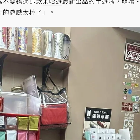
萬不要錯過這款
米哈遊
最新出品的手遊啦，崩壞
玩的遊戲太棒了」。