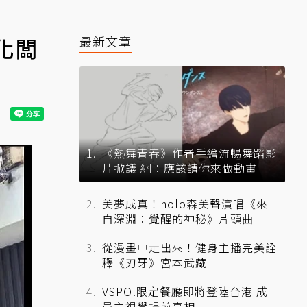
化闆
最新文章
《熱舞青春》作者手繪流暢舞蹈影
片掀議 網：應該請你來做動畫
美夢成真！holo森美聲演唱《來
自深淵：覺醒的神秘》片頭曲
從漫畫中走出來！健身主播完美詮
釋《刃牙》宮本武藏
VSPO!限定餐廳即將登陸台港 成
員主視覺提前亮相