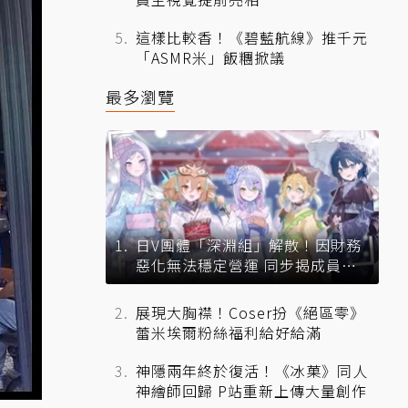
這樣比較香！《碧藍航線》推千元
「ASMR米」飯糰掀議
最多瀏覽
日V團體「深淵組」解散！因財務
惡化無法穩定營運 同步揭成員未
來去向
展現大胸襟！Coser扮《絕區零》
蕾米埃爾粉絲福利給好給滿
神隱兩年終於復活！《冰菓》同人
神繪師回歸 P站重新上傳大量創作