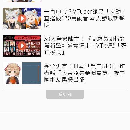
一直呻吟？VTuber詭異「抖動」
直播破130萬觀看 本人發最新聲
明
30人全數陣亡！《艾恩葛朗特迴
盪新聲》邀實況主、VT挑戰「死
亡模式」
完全失言！日本「黑白RPG」作
者喊「大東亞共榮圈萬歲」被中
國網友集體出征
看更多