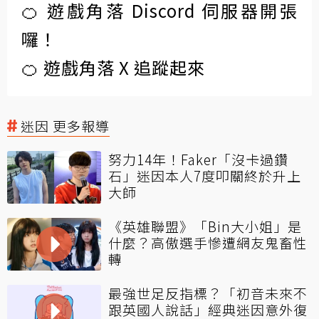
🍊 遊戲角落 Discord 伺服器開張
囉！
🍊 遊戲角落 X 追蹤起來
迷因 更多報導
努力14年！Faker「沒卡過鑽
石」迷因本人7度叩關終於升上
大師
《英雄聯盟》「Bin大小姐」是
什麼？高傲選手慘遭網友鬼畜性
轉
最強世足反指標？「初音未來不
跟英國人說話」經典迷因意外復