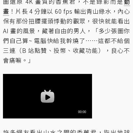
圖還原 4K 畫質的香蕉君，不是錄影而是
動
畫
！片長 4 分鐘以 60 fps 輸出青山綠水，內心
保有那份扭腰擺頭悸動的觀眾，很快就能看出
AI 畫的風景，藏著自由的男人，「多少張圖你
們自己算~ 電腦快給我幹燒了……這都不給個
三連（B 站點贊、投幣、收藏功能），良心不
會痛嘛。」
許多網友看出山水之間的香蕉君，指出地球