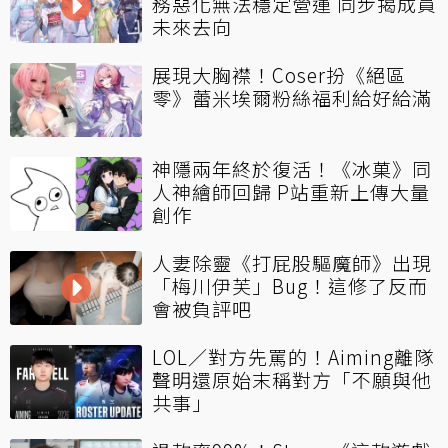
務惡化無法穩定營運 同步揭成員
未來去向
展現大胸襟！Coser扮《絕區
零》蕾米埃爾粉絲福利給好給滿
神隱兩年終於復活！《冰菓》同
人神繪師回歸 P站重新上傳大量
創作
人妻除靈《打屁股驅魔師》出現
「梅川伊芙」Bug！這修了反而
會被負評吧
LOL／對方先罵的！Aiming離隊
聲明還原始末稱對方「不願與他
共事」