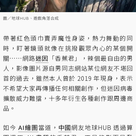
圖／地球HUB、遊戲角落合成
帶著紅色頭巾賣弄魔性身姿，熱力舞動的同
時，盯著鏡頭就像在挑撥觀眾內心的某個開
關……網路
迷因
「香蕉君」，辣個最自由的男
人，影像圖片源自男同志網站某位網友不堪回
首的過去，雖然本人曾於 2019 年現身，表示
不希望大家再傳播任何相關創作，但迷因病毒
擴散威力難擋，十多年衍生各種創作跟周邊商
品。
如今
AI繪圖
當道，
中國
網友地球HUB 透過算