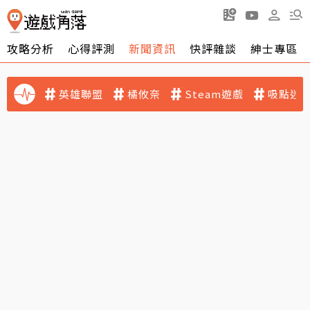
攻略分析
心得評測
新聞資訊
快評雜談
紳士專區
英雄聯盟
橘攸奈
Steam遊戲
吸點迷