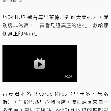
圖／地球HUB
地球 HUB 還有算出蔡徐坤雞你太美迷因，識
別度非常高，「黃昏見證真正的信徒，獻給那
個真正的Man!」
香蕉君本名 Ricardo Milos（里卡多·米洛
斯），生於巴西里約熱內盧，爆紅原因來自十
多年前，男同志網站 JockButt 收錄的舞蹈影