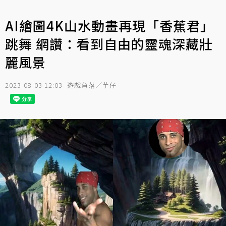
AI繪圖4K山水動畫再現「香蕉君」
跳舞 網讚：看到自由的靈魂深藏壯
麗風景
2023-08-03 12:03
遊戲角落／芋仔