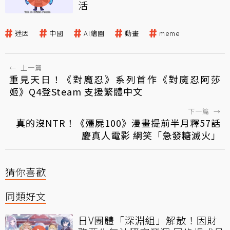
活
迷因
中國
AI繪圖
動畫
meme
←
上一篇
重見天日！《對魔忍》系列首作《對魔忍阿莎
姬》Q4登Steam 支援繁體中文
下一篇
→
真的沒NTR！《殭屍100》漫畫提前半月釋57話
慶真人電影 網笑「急發糖滅火」
猜你喜歡
同類好文
日V團體「深淵組」解散！因財