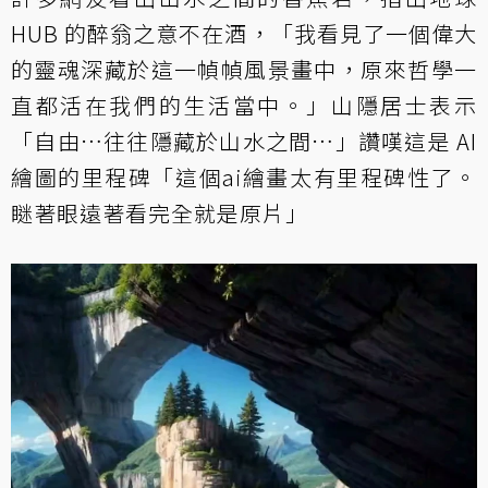
HUB 的醉翁之意不在酒，「我看見了一個偉大
的靈魂深藏於這一幀幀風景畫中，原來哲學一
直都活在我們的生活當中。」山隱居士表示
「自由…往往隱藏於山水之間…」讚嘆這是 AI
繪圖的里程碑「這個ai繪畫太有里程碑性了。
瞇著眼遠著看完全就是原片」