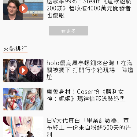
退款率99%！Steam《這款遊戲
200鎂》營收破4000萬元開發者
也傻眼
看更多
火熱排行
holo儒烏風亭螺鈿來台灣！在海
關被攔下 打開行李箱現場一陣尷
尬
魔鬼身材！Coser扮《勝利女
神：妮姬》瑪律恰那泳裝造型
日V大代真白「畢業計數器」宣
布終止 一份來自粉絲500天的告
別