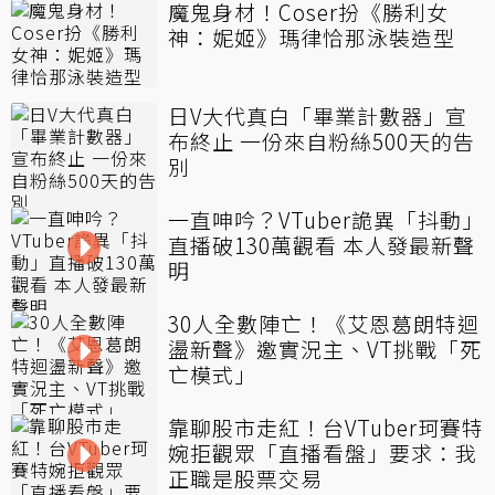
魔鬼身材！Coser扮《勝利女
神：妮姬》瑪律恰那泳裝造型
日V大代真白「畢業計數器」宣
布終止 一份來自粉絲500天的告
別
一直呻吟？VTuber詭異「抖動」
直播破130萬觀看 本人發最新聲
明
30人全數陣亡！《艾恩葛朗特迴
盪新聲》邀實況主、VT挑戰「死
亡模式」
靠聊股市走紅！台VTuber珂賽特
婉拒觀眾「直播看盤」要求：我
正職是股票交易