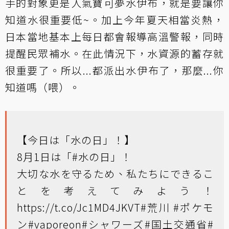
手的對象更是人氣寶可夢水伊布，就是要讓你
知道水很重要低~。加上今年夏天相當炎熱，
日本當地基本上每日都會報導高溫警報，同時
提醒民眾補水。在此情況下，水資源的蓄存就
很重要了。所以...都派出水伊布了，那麼...你
知道嗎（喂）。
【今日は「水の日」！】
8月1日は「
#水の日
」！
大切な水を守るため、私たちにできるこ
とを考えてみよう！
https://t.co/Jc1MD4JKVT
#荒川
#ポケモ
ン
#vaporeon
#シャワーズ
#国土交通省
#