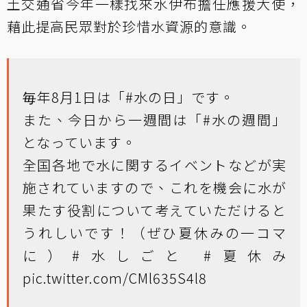
土交通省今年一樣找來水伊布擔任應援大使，
藉此提高民眾對於珍惜水資源的意識。
毎年8月1日は「
#水の日
」です。
また、今日から一週間は「
#水の週間
」
となっています。
全国各地で水に関するイベントなどが実
施されていますので、これを機会に水が
果たす役割について考えていただけると
うれしいです！（ぜひ夏休みの一コマ
に）
#水しごと
#夏休み
pic.twitter.com/CMl635S4l8