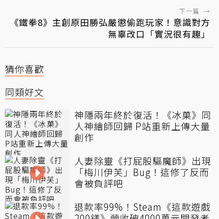
下一篇
→
《鐵拳8》主創原田勝弘嚴懲偷跑玩家！意識對方
無辜改口「實況很有趣」
猜你喜歡
同類好文
神隱兩年終於復活！《冰菓》同
人神繪師回歸 P站重新上傳大量
創作
人妻除靈《打屁股驅魔師》出現
「梅川伊芙」Bug！這修了反而
會被負評吧
退款率99%！Steam《這款遊戲
200鎂》營收破4000萬元開發者