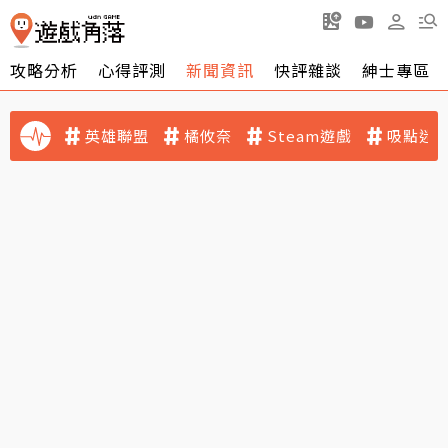
攻略分析
心得評測
新聞資訊
快評雜談
紳士專區
英雄聯盟
橘攸奈
Steam遊戲
吸點迷