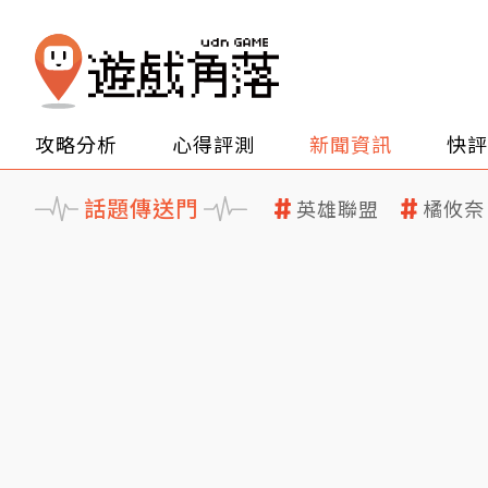
攻略分析
心得評測
新聞資訊
快評
話題傳送門
英雄聯盟
橘攸奈