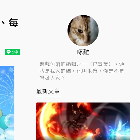
出、每
啄雞
遊戲角落的編輯之一（已畢業）。頭
貼是我家的貓，他叫米漿，你是不是
想吸人家？
最新文章