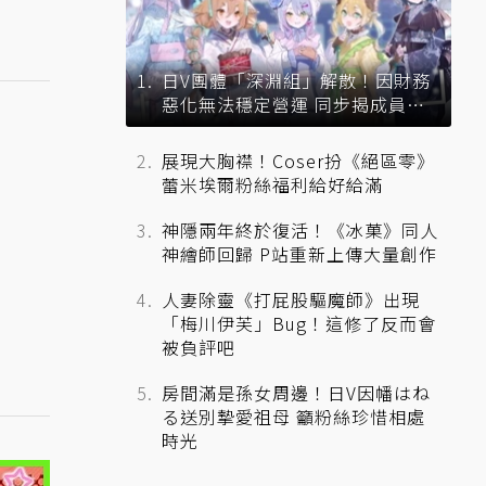
日V團體「深淵組」解散！因財務
惡化無法穩定營運 同步揭成員未
來去向
展現大胸襟！Coser扮《絕區零》
蕾米埃爾粉絲福利給好給滿
神隱兩年終於復活！《冰菓》同人
神繪師回歸 P站重新上傳大量創作
人妻除靈《打屁股驅魔師》出現
「梅川伊芙」Bug！這修了反而會
被負評吧
房間滿是孫女周邊！日V因幡はね
る送別摯愛祖母 籲粉絲珍惜相處
時光