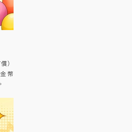
有償）
、金幣
。