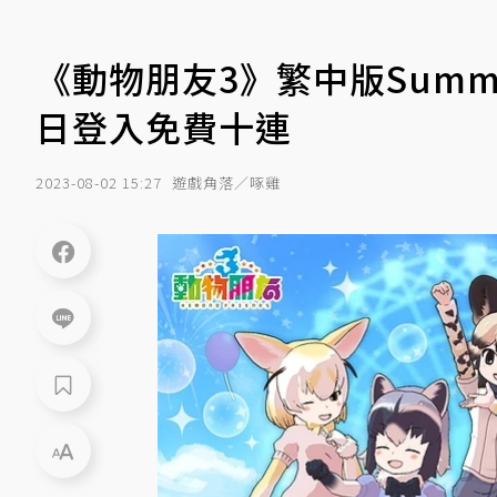
《動物朋友3》繁中版Sum
日登入免費十連
2023-08-02 15:27
遊戲角落／啄雞