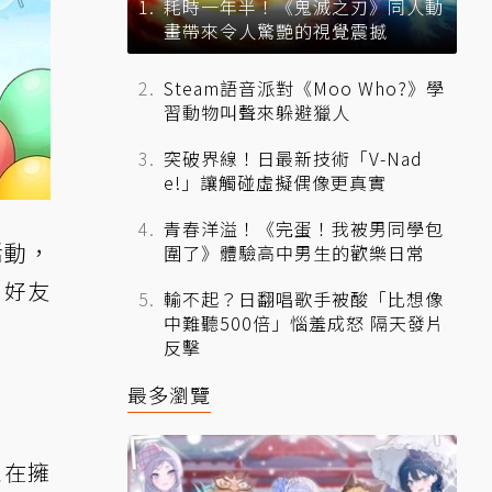
耗時一年半！《鬼滅之刃》同人動
畫帶來令人驚艷的視覺震撼
Steam語音派對《Moo Who?》學
習動物叫聲來躲避獵人
突破界線！日最新技術「V-Nad
e!」讓觸碰虛擬偶像更真實
青春洋溢！《完蛋！我被男同學包
活動，
圍了》體驗高中男生的歡樂日常
、好友
輸不起？日翻唱歌手被酸「比想像
中難聽500倍」惱羞成怒 隔天發片
反擊
最多瀏覽
並在擁