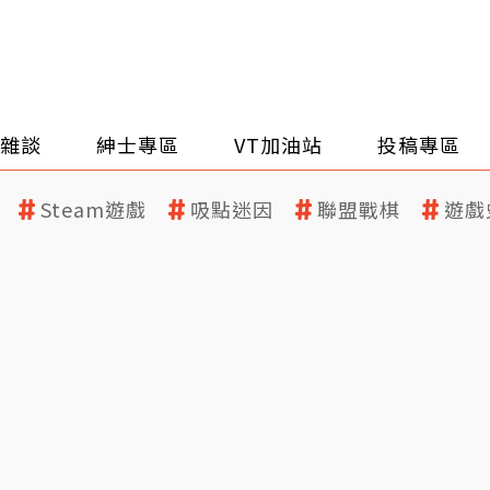
雜談
紳士專區
VT加油站
投稿專區
Steam遊戲
吸點迷因
聯盟戰棋
遊戲