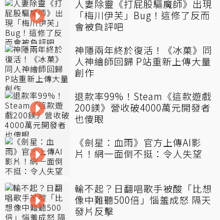
人妻除靈《打屁股驅魔師》出現
「梅川伊芙」Bug！這修了反而
會被負評吧
神隱兩年終於復活！《冰菓》同
人神繪師回歸 P站重新上傳大量
創作
退款率99%！Steam《這款遊戲
200鎂》營收破4000萬元開發者
也傻眼
《劍星：血雨》官方上傳AI影
片！網一面倒不挺：令人失望
輸不起？日翻唱歌手被酸「比想
像中難聽500倍」惱羞成怒 隔天
發片反擊