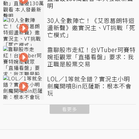
明
30人全數陣亡！《艾恩葛朗特迴
盪新聲》邀實況主、VT挑戰「死
亡模式」
靠聊股市走紅！台VTuber珂賽特
婉拒觀眾「直播看盤」要求：我
正職是股票交易
LOL／1等就全錯？實況主小明
劍魔開噴Bin厄薩斯：根本不會
玩
看更多