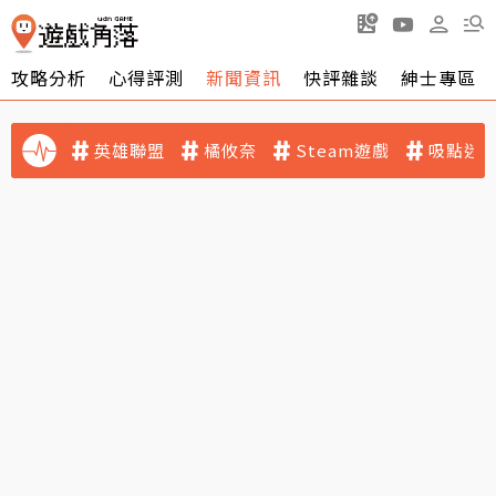
攻略分析
心得評測
新聞資訊
快評雜談
紳士專區
英雄聯盟
橘攸奈
Steam遊戲
吸點迷