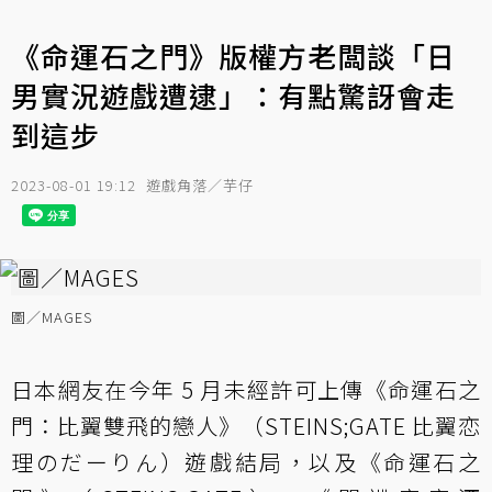
《命運石之門》版權方老闆談「日
男實況遊戲遭逮」：有點驚訝會走
到這步
2023-08-01 19:12
遊戲角落／芋仔
圖／MAGES
日本網友在今年 5 月未經許可上傳《命運石之
門：比翼雙飛的戀人》（STEINS;GATE 比翼恋
理のだーりん）遊戲結局，以及《命運石之