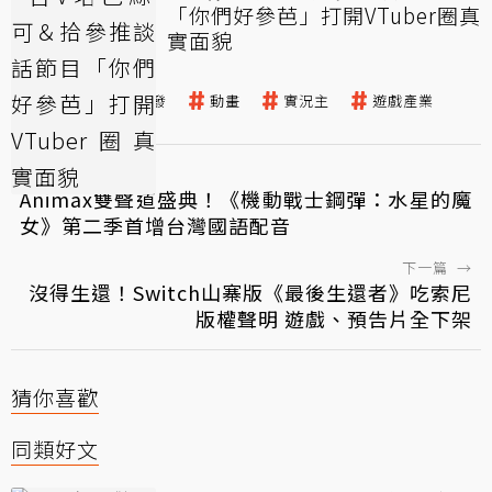
「你們好參芭」打開VTuber圈真
實面貌
直播
遊戲開發
動畫
實況主
遊戲產業
←
上一篇
Animax雙聲道盛典！《機動戰士鋼彈：水星的魔
女》第二季首增台灣國語配音
下一篇
→
沒得生還！Switch山寨版《最後生還者》吃索尼
版權聲明 遊戲、預告片全下架
猜你喜歡
同類好文