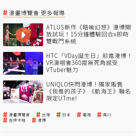
漫畫博覽會 更多報導
ATLUS新作《暗喻幻想》漫博開
放試玩！15分鐘體驗回合x即時
雙戰鬥系統
HTC「VDay誕生日」前進漫博！
VR演唱會360度無死角感受
VTuber魅力
UNIQLO快閃漫博！獨家販售
《我推的孩子》《航海王》聯名
限定UTme!
漫畫博覽會
台灣
日本
電視
角川
吉伊卡哇
漫博