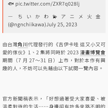
🐟
pic.twitter.com/ZXR7q028lj
— ちいかわ💫アニメ火金
(@ngnchiikawa)
July 25, 2023
由台灣
角川
代理發行的《吉伊卡哇 這又小又可
愛的傢伙》1、2 集將同時於 2023
漫畫博覽會
期間（7 月 27～31 日）上市，對於本作有興
趣的人，不妨可以先藉由以下試閱一覽內容。
官方新聞稿表示，「好想過著受大家喜愛、被
溫柔對待的生活……身邊卻有許多來路不明的