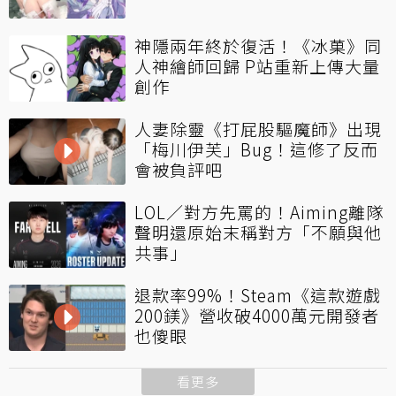
神隱兩年終於復活！《冰菓》同
人神繪師回歸 P站重新上傳大量
創作
人妻除靈《打屁股驅魔師》出現
「梅川伊芙」Bug！這修了反而
會被負評吧
LOL／對方先罵的！Aiming離隊
聲明還原始末稱對方「不願與他
共事」
退款率99%！Steam《這款遊戲
200鎂》營收破4000萬元開發者
也傻眼
看更多