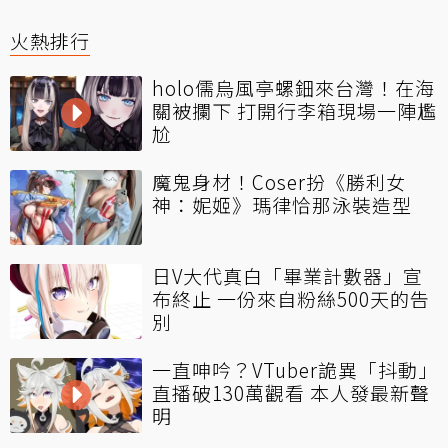
火熱排行
holo儒烏風亭螺鈿來台灣！在海
關被攔下 打開行李箱現場一陣尷
尬
魔鬼身材！Coser扮《勝利女
神：妮姬》瑪律恰那泳裝造型
日V大代真白「畢業計數器」宣
布終止 一份來自粉絲500天的告
別
一直呻吟？VTuber詭異「抖動」
直播破130萬觀看 本人發最新聲
明