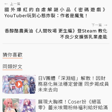
←
上一篇
國外爆紅的自虐解謎小品《密碼遊戲》
YouTuber玩到心態炸裂：作者是魔鬼！
下一篇
→
香醇酪農黃油《人間牧場 更生編》登Steam 教化
不良少女擴張乳業產能
猜你喜歡
同類好文
日V團體「深淵組」解散！因財
務惡化無法穩定營運 同步揭成員
未來去向
展現大胸襟！Coser扮《絕區
零》蕾米埃爾粉絲福利給好給滿