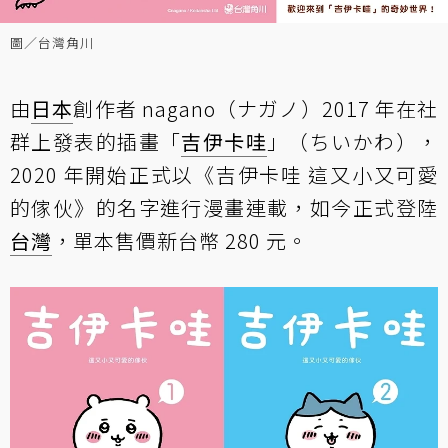
圖／台灣角川
由
日本
創作者 nagano（ナガノ）2017 年在社
群上發表的插畫「
吉伊卡哇
」（ちいかわ），
2020 年開始正式以《吉伊卡哇 這又小又可愛
的傢伙》的名字進行漫畫連載，如今正式登陸
台灣
，單本售價新台幣 280 元。