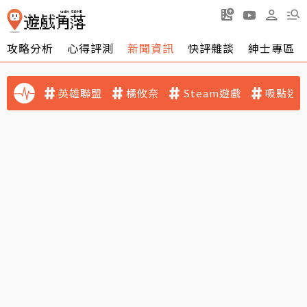
攻略分析
心得評測
新聞資訊
快評雜談
紳士專區
英雄聯盟
橘攸奈
Steam遊戲
吸點迷