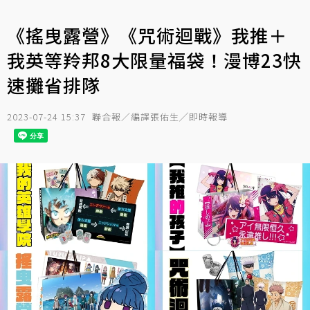
《搖曳露營》《咒術迴戰》我推＋
我英等羚邦8大限量福袋！漫博23快
速攤省排隊
2023-07-24 15:37
聯合報／編譯張佑生╱即時報導