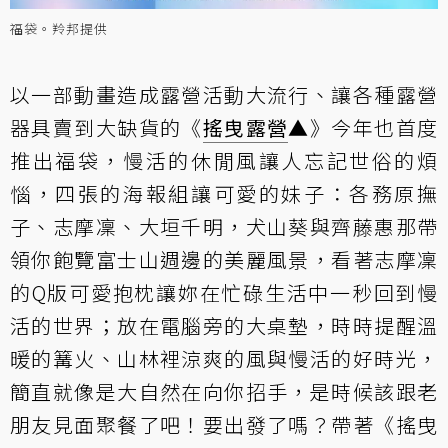
福袋。羚邦提供
以一部動畫造成露營活動大流行、讓各種露營
器具賣到大缺貨的《
搖曳露營
▲》今年也首度
推出福袋，慢活的休閒風讓人忘記世俗的煩
惱，四張的海報組讓可愛的妹子：各務原撫
子、志摩凜、大垣千明，犬山葵與齊藤惠那帶
領你飽覽富士山週邊的美麗風景，看著志摩凜
的Q版可愛抱枕讓妳在忙碌生活中一秒回到慢
活的世界；放在電腦旁的大桌墊，時時提醒溫
暖的篝火、山林裡涼爽的風與慢活的好時光，
簡直就像是大自然在向你招手，是時候該跟老
朋友見面聚餐了吧！要出發了嗎？帶著《搖曳