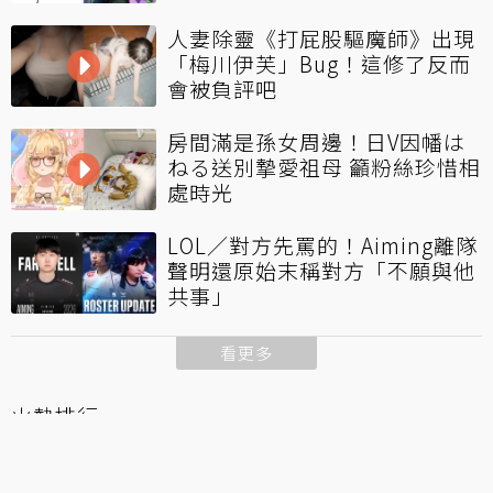
人妻除靈《打屁股驅魔師》出現
「梅川伊芙」Bug！這修了反而
會被負評吧
房間滿是孫女周邊！日V因幡は
ねる送別摯愛祖母 籲粉絲珍惜相
處時光
LOL／對方先罵的！Aiming離隊
聲明還原始末稱對方「不願與他
共事」
看更多
火熱排行
holo儒烏風亭螺鈿來台灣！在海
關被攔下 打開行李箱現場一陣尷