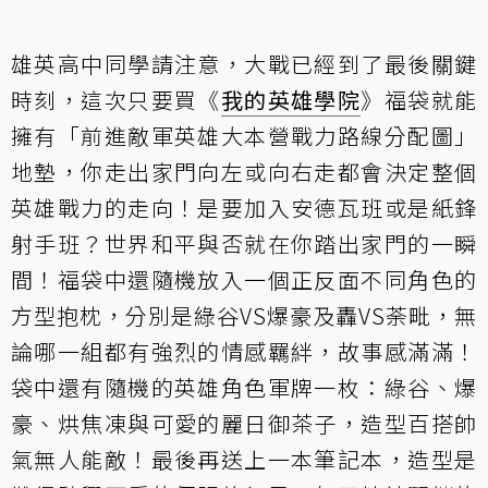
雄英高中同學請注意，大戰已經到了最後關鍵
時刻，這次只要買《
我的英雄學院
》福袋就能
擁有「前進敵軍英雄大本營戰力路線分配圖」
地墊，你走出家門向左或向右走都會決定整個
英雄戰力的走向！是要加入安德瓦班或是紙鋒
射手班？世界和平與否就在你踏出家門的一瞬
間！福袋中還隨機放入一個正反面不同角色的
方型抱枕，分別是綠谷VS爆豪及轟VS荼毗，無
論哪一組都有強烈的情感羈絆，故事感滿滿！
袋中還有隨機的英雄角色軍牌一枚：綠谷、爆
豪、烘焦凍與可愛的麗日御茶子，造型百搭帥
氣無人能敵！最後再送上一本筆記本，造型是