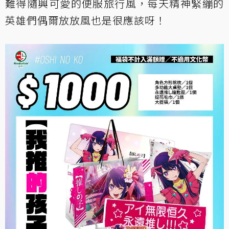
難得隨興可愛的便服旅行風，每天精神緊繃的
英雄們偶爾放放風也是很應該呀！