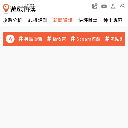
攻略分析
心得評測
新聞資訊
快評雜談
紳士專區
英雄聯盟
橘攸奈
Steam遊戲
吸點迷