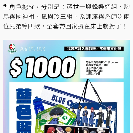
型角色抱枕，分別是：潔世一與蜂樂迴組、豹
馬與國神祖、凪與玲王組、系師凜與系師冴兩
位兄弟等四款，全套帶回家擺在床上就對了！