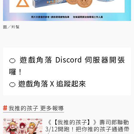
圖／羚幫
🍊 遊戲角落 Discord 伺服器開張
囉！
🍊 遊戲角落 X 追蹤起來
我推的孩子 更多報導
《【我推的孩子】》壽司郎聯動
3/12開跑！把你推的孩子通通帶