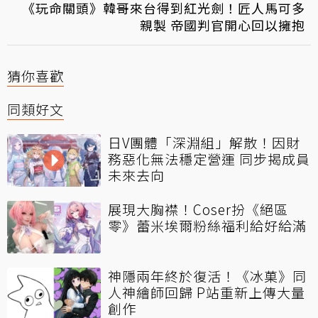
《玩命關頭》韓哥來台得到紅光劍！匠人馬可多
親製 帝國判官開心回以擁抱
猜你喜歡
同類好文
日V團體「深淵組」解散！因財
務惡化無法穩定營運 同步揭成員
未來去向
展現大胸襟！Coser扮《絕區
零》蕾米埃爾粉絲福利給好給滿
神隱兩年終於復活！《冰菓》同
人神繪師回歸 P站重新上傳大量
創作