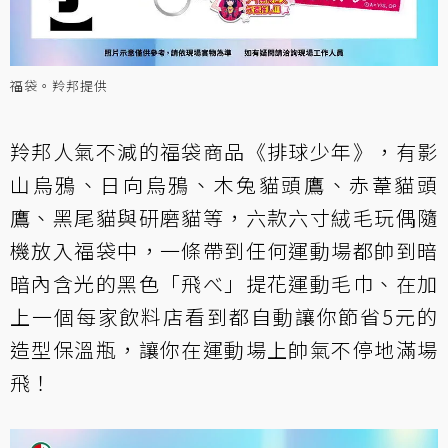
福袋。羚邦提供
羚邦人氣不減的福袋商品《排球少年》，有影
山烏鴉、日向烏鴉、木兔貓頭鷹、赤葦貓頭
鷹、黑尾貓與研磨貓等，六款六寸絨毛玩偶隨
機放入福袋中，一條帶到任何運動場都帥到暗
暗內含光的黑色「飛べ」提花運動毛巾、在加
上一個每家飲料店看到都自動讓你節省5元的
造型保溫瓶，讓你在運動場上帥氣不停地滿場
飛！