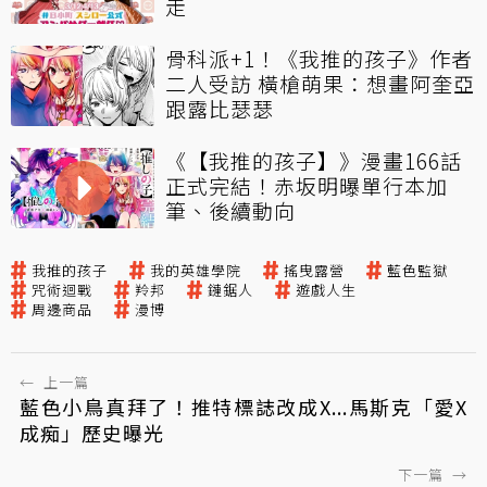
走
骨科派+1！《我推的孩子》作者
二人受訪 橫槍萌果：想畫阿奎亞
跟露比瑟瑟
《【我推的孩子】》漫畫166話
正式完結！赤坂明曝單行本加
筆、後續動向
我推的孩子
我的英雄學院
搖曳露營
藍色監獄
咒術迴戰
羚邦
鏈鋸人
遊戲人生
周邊商品
漫博
←
上一篇
藍色小鳥真拜了！推特標誌改成X...馬斯克「愛X
成痴」歷史曝光
下一篇
→