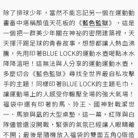
除了排球少年，當然不能忘記另一個在運動動
畫番中堪稱顏值天花板的《
藍色監獄
》，這是
一個把一群美少年關在神祕的密閉建築裡，天
天揮汗踢足球的青春故事，想想都讓人熱血沸
騰，先用印著BLUE LOCK的運動水壺喝點冰水
降降溫吧！這無法與人分享的運動運動水壺，
多麼切合《藍色監獄》尋找全世界最自私攻擊
手的主題！同樣印著BLUE LOCK的主題毛巾，
讓運動場上的人感受你輾壓全場的強大氣場！
福袋中還有印著豹馬、玲王、國神對戰潔世
一、馬狼與凪的大型桌墊，這一幕，紅隊與白
隊儘管還沒開戰，緊張的氣氛已經讓人眼睛離
不開；最後是隨機放入福袋的雙面五角Q版造