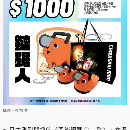
福袋。羚邦提供
七月才剛剛開播的《
咒術迴戰
第二季》，在
漫