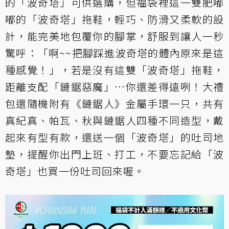
的「波奇塔」可供選購，但福袋裡這一雙肥嘟
嘟的「波奇塔」拖鞋，輕巧、防滑又柔軟的設
計，能完美地包覆你的腳掌，舒服到讓人一秒
驚呼：「啊~~把腳踩進波奇塔的體內原來是這
種感覺！」，若是沒有這雙「波奇塔」拖鞋，
距離支配「鏈鋸惡魔」…你還差得遠咧！大禮
包還隨機附有《鏈鋸人》金屬手環一只，共有
真紀真、帕瓦、秋與鏈鋸人四種不同造型，戴
起來有型有款，還送一個「波奇塔」的吐司地
墊，提醒你出門上班、打工，不要忘記給「波
奇塔」也買一份吐司回來喔。