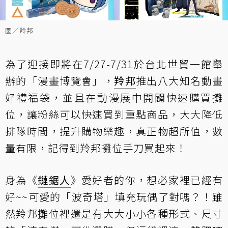
圖／羚邦
為了迎接即將在7/27-7/31於台北世貿一館舉
辦的「漫畫博覽會」，
羚邦
推出八大知名動畫
好禮福袋，並且在動漫展中開闢快速購買攤
位，讓粉絲可以快速買到重點商品，大大降低
排隊時間，提升購物樂趣，真正物超所值，數
量有限，記得到羚邦攤位手刀買起來！
身為《
鏈鋸人
》愛好者的你，想必家裡已經有
好~~可愛的「波奇塔」填充玩偶了對嗎？！雖
然羚邦攤位裡還是有大大小小各種形式、尺寸