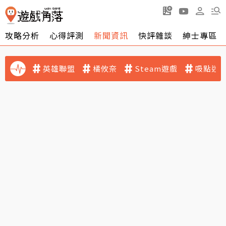
攻略分析
心得評測
新聞資訊
快評雜談
紳士專區
英雄聯盟
橘攸奈
Steam遊戲
吸點迷