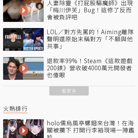
人妻除靈《打屁股驅魔師》出現
「梅川伊芙」Bug！這修了反而
會被負評吧
LOL／對方先罵的！Aiming離隊
聲明還原始末稱對方「不願與他
共事」
退款率99%！Steam《這款遊戲
200鎂》營收破4000萬元開發者
也傻眼
看更多
火熱排行
holo儒烏風亭螺鈿來台灣！在海
關被攔下 打開行李箱現場一陣尷
尬