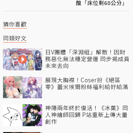
酸「床位剩60公分」
猜你喜歡
同類好文
日V團體「深淵組」解散！因財
務惡化無法穩定營運 同步揭成員
未來去向
展現大胸襟！Coser扮《絕區
零》蕾米埃爾粉絲福利給好給滿
神隱兩年終於復活！《冰菓》同
人神繪師回歸 P站重新上傳大量
創作