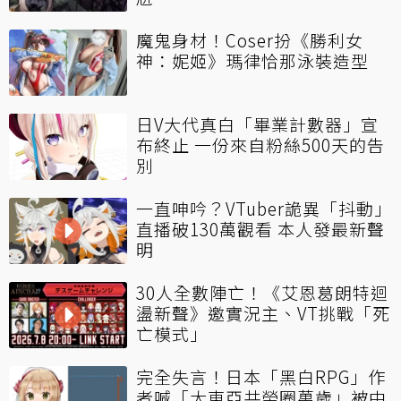
魔鬼身材！Coser扮《勝利女
神：妮姬》瑪律恰那泳裝造型
日V大代真白「畢業計數器」宣
布終止 一份來自粉絲500天的告
別
一直呻吟？VTuber詭異「抖動」
直播破130萬觀看 本人發最新聲
明
30人全數陣亡！《艾恩葛朗特迴
盪新聲》邀實況主、VT挑戰「死
亡模式」
完全失言！日本「黑白RPG」作
者喊「大東亞共榮圈萬歲」被中