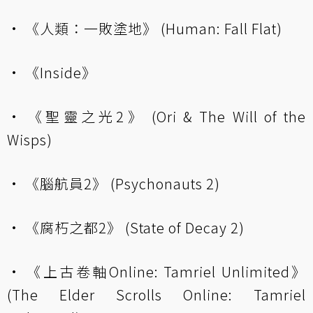
• 《人類：一敗塗地》 (Human: Fall Flat)
• 《Inside》
• 《聖靈之光2》 (Ori & The Will of the
Wisps)
• 《腦航員2》 (Psychonauts 2)
• 《腐朽之都2》 (State of Decay 2)
• 《上古卷軸Online: Tamriel Unlimited》
(The Elder Scrolls Online: Tamriel