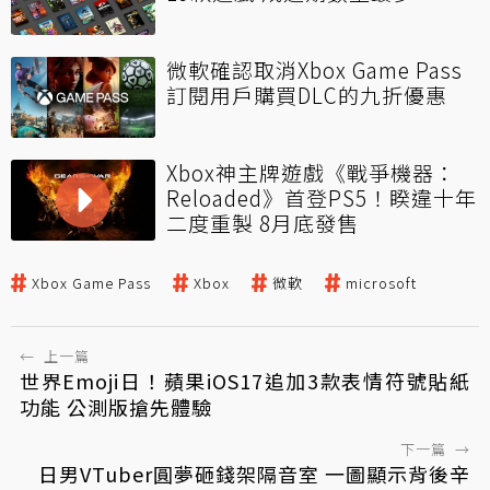
微軟確認取消Xbox Game Pass
訂閱用戶購買DLC的九折優惠
Xbox神主牌遊戲《戰爭機器：
Reloaded》首登PS5！睽違十年
二度重製 8月底發售
Xbox Game Pass
Xbox
微軟
microsoft
←
上一篇
世界Emoji日！蘋果iOS17追加3款表情符號貼紙
功能 公測版搶先體驗
下一篇
→
日男VTuber圓夢砸錢架隔音室 一圖顯示背後辛