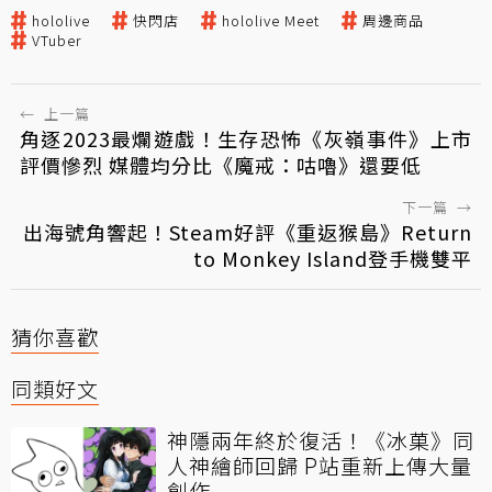
hololive
快閃店
hololive Meet
周邊商品
VTuber
←
上一篇
角逐2023最爛遊戲！生存恐怖《灰嶺事件》上市
評價慘烈 媒體均分比《魔戒：咕嚕》還要低
下一篇
→
出海號角響起！Steam好評《重返猴島》Return
to Monkey Island登手機雙平
猜你喜歡
同類好文
神隱兩年終於復活！《冰菓》同
人神繪師回歸 P站重新上傳大量
創作