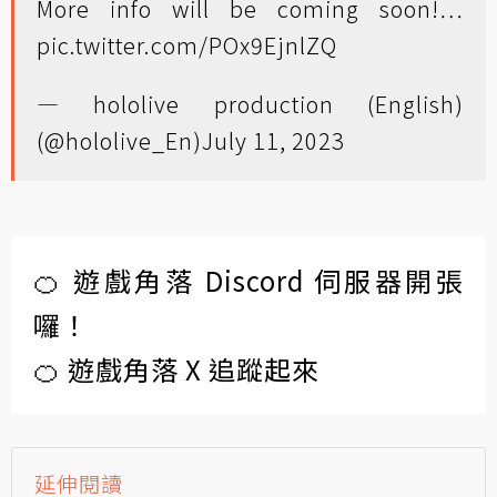
More info will be coming soon!…
pic.twitter.com/POx9EjnlZQ
— hololive production (English)
(@hololive_En)
July 11, 2023
🍊 遊戲角落 Discord 伺服器開張
囉！
🍊 遊戲角落 X 追蹤起來
延伸閱讀