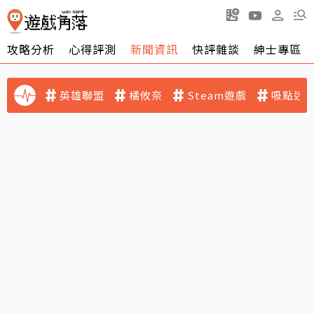
攻略分析
心得評測
新聞資訊
快評雜談
紳士專區
英雄聯盟
橘攸奈
Steam遊戲
吸點迷