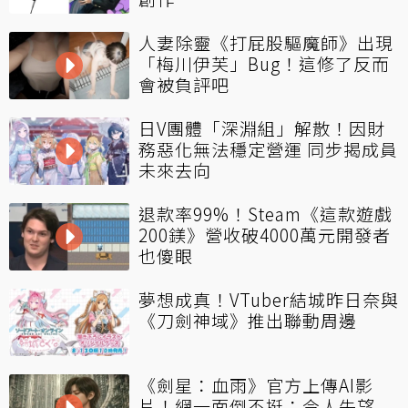
人妻除靈《打屁股驅魔師》出現
「梅川伊芙」Bug！這修了反而
會被負評吧
日V團體「深淵組」解散！因財
務惡化無法穩定營運 同步揭成員
未來去向
退款率99%！Steam《這款遊戲
200鎂》營收破4000萬元開發者
也傻眼
夢想成真！VTuber結城昨日奈與
《刀劍神域》推出聯動周邊
《劍星：血雨》官方上傳AI影
片！網一面倒不挺：令人失望