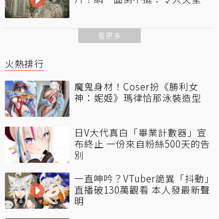
看更多
火熱排行
魔鬼身材！Coser扮《勝利女
神：妮姬》瑪律恰那泳裝造型
日V大代真白「畢業計數器」宣
布終止 一份來自粉絲500天的告
別
一直呻吟？VTuber詭異「抖動」
直播破130萬觀看 本人發最新聲
明