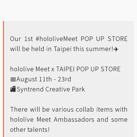
Our 1st
#hololiveMeet
POP UP STORE
will be held in Taipei this summer!✈️
hololive Meet x TAIPEI POP UP STORE
📅August 11th - 23rd
🏬Syntrend Creative Park
There will be various collab items with
hololive Meet Ambassadors and some
other talents!