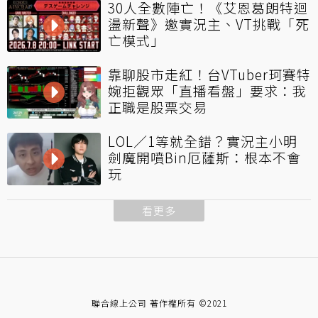
30人全數陣亡！《艾恩葛朗特迴
盪新聲》邀實況主、VT挑戰「死
亡模式」
靠聊股市走紅！台VTuber珂賽特
婉拒觀眾「直播看盤」要求：我
正職是股票交易
LOL／1等就全錯？實況主小明
劍魔開噴Bin厄薩斯：根本不會
玩
看更多
聯合線上公司 著作權所有 ©2021