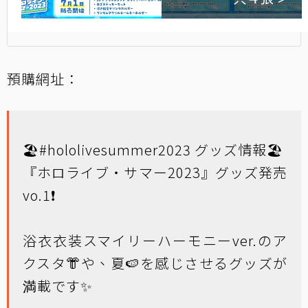
預購網址：
🏖
#hololivesummer2023
グッズ情報🏖
『ホロライブ・サマー2023』グッズ発売
vo.1❗
浴衣衣装スマイリーハーモニーver.のア
クスタ👘や、夏🍉を感じさせるグッズが
満載です✨