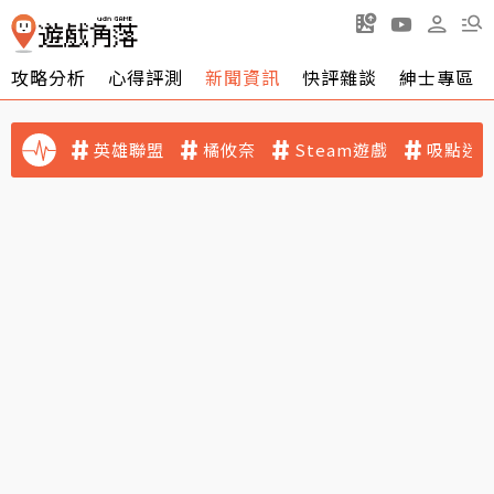
攻略分析
心得評測
新聞資訊
快評雜談
紳士專區
英雄聯盟
橘攸奈
Steam遊戲
吸點迷