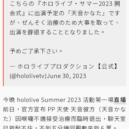
こちらの『ホロライブ・サマー2023 開
会式』に出演予定の「天音かなた」です
が、ぜんそく治療のため大事を取って、
出演を辞退することとなりました。
予めご了承下さい。
— ホロライブプロダクション【公式】
(@hololivetv)
June 30, 2023
今晚 hololive Summer 2023 活動第一場
直播
前日，官方宣布 PP 天使 天音彼方（天音かな
た）因喉嚨不適接受治療而臨時退出，聊天室
已按耐不住，不到五分鐘同觀數來到 6 萬。