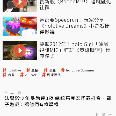
長新歌〈BooooM!!!〉唱跳融化
社群
這都要Speedrun！玩家分享
《hololive Dreams》小遊戲捷
徑掀議
夢迴2012年！holo Gigi「油膩
視訊MIC」狂玩《英雄聯盟》經
典模式
hololive
直播
漫畫
hololive Summer
造型
VTuber
周邊商品
←
上一篇
法警殺少年暴動連3夜 總統馬克宏怪罪抖音、電
子遊戲：讓他們有樣學樣
下一篇
→