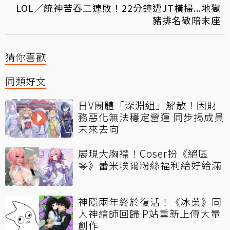
LOL／統神苦吞二連敗！22分鐘遭JT橫掃...地獄
豬排名敬陪末座
猜你喜歡
同類好文
日V團體「深淵組」解散！因財
務惡化無法穩定營運 同步揭成員
未來去向
展現大胸襟！Coser扮《絕區
零》蕾米埃爾粉絲福利給好給滿
神隱兩年終於復活！《冰菓》同
人神繪師回歸 P站重新上傳大量
創作