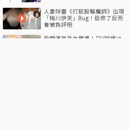
人妻除靈《打屁股驅魔師》出現
「梅川伊芙」Bug！這修了反而
會被負評吧
房間滿是孫女周邊！日V因幡は
ねる送別摯愛祖母 籲粉絲珍惜相
處時光
LOL／對方先罵的！Aiming離隊
聲明還原始末稱對方「不願與他
共事」
看更多
火熱排行
holo儒烏風亭螺鈿來台灣！在海