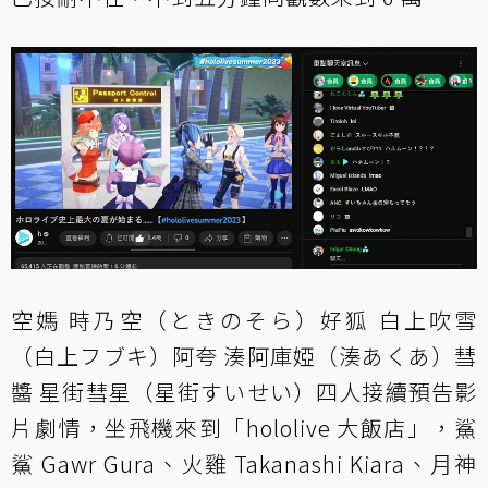
空媽 時乃空（ときのそら）好狐 白上吹雪
（白上フブキ）阿夸 湊阿庫婭（湊あくあ）彗
醬 星街彗星（星街すいせい）四人接續預告影
片劇情，坐飛機來到「hololive 大飯店」，鯊
鯊 Gawr Gura、火雞 Takanashi Kiara、月神