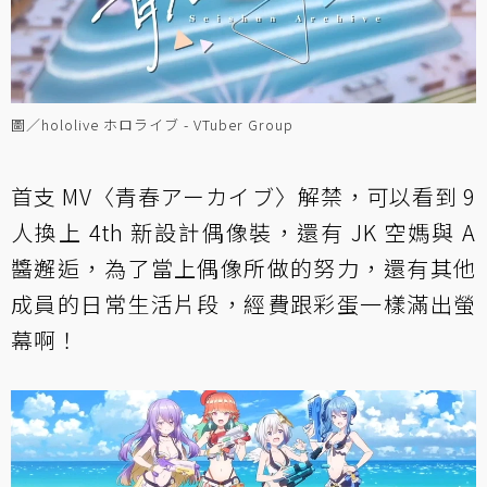
圖／hololive ホロライブ - VTuber Group
首支 MV〈青春アーカイブ〉解禁，可以看到 9
人換上 4th 新設計偶像裝，還有 JK 空媽與 A
醬邂逅，為了當上偶像所做的努力，還有其他
成員的日常生活片段，經費跟彩蛋一樣滿出螢
幕啊！