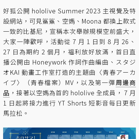
好狐公開 hololive Summer 2023 主視覺及特
設網站，可見鯊鯊、空媽、Moona 都換上款式
一致的比基尼，宣稱本次舉辦規模空前盛大，
大家一陣歡呼，活動從 7 月 1 日到 8 月 26、
27 日為期約 2 個月，福利放好放滿，首日直
播公開由 Honeywork 作詞作曲編曲、スタジ
オKAI 動畫工作室打造的主題曲〈青春アーカ
イブ〉（青春檔案）MV，以及第一彈
周邊商
品
，接著以空媽為首的 hololive 全成員， 7 月
1 日起將接力進行 YT Shorts 短影音每日更新
馬拉松。