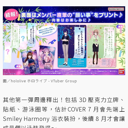
圖／hololive ホロライブ - VTuber Group
其他第一彈周邊釋出！包括 3D 壓克力立牌、
貼紙、游泳圈等，估計COVER 7 月會先端上
Smiley Harmony 浴衣裝扮，後續 8 月才會讓
成員們以泳裝登場～