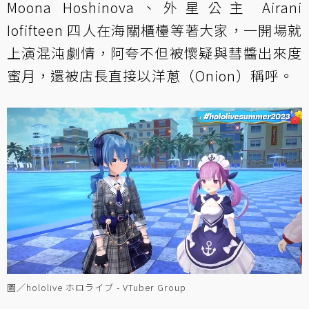
Moona Hoshinova、外星公主 Airani
Iofifteen 四人在海關櫃檯等著大家，一開場就
上演混沌劇情，阿夸不但被懷疑與彗醬出來度
蜜月，還被店長直接以洋蔥（Onion）稱呼。
圖／hololive ホロライブ - VTuber Group