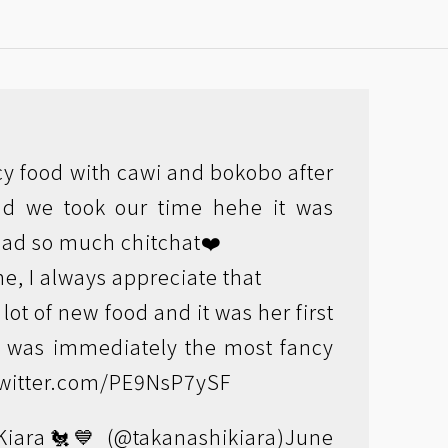
y food with cawi and bokobo after
nd we took our time hehe it was
had so much chitchat❤️
one, I always appreciate that
lot of new food and it was her first
it was immediately the most fancy
twitter.com/PE9NsP7ySF
iara🐔💙 (@takanashikiara)
June