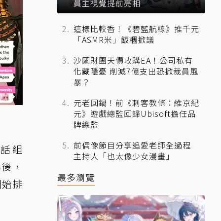
員主視覺提前亮相
這樣比較香！《碧藍航線》推千元
「ASMR米」飯糰掀議
沙國財團天價收購EA！公司私有
化藏隱憂 削減7億支出恐掀裁員風
暴？
元老回鍋！前《刺客教條：維京紀
元》遊戲總監回歸Ubisoft擔任品
牌總監
前偶像節目分享追愛老師全過程
神話組
主持人「也太像少女漫畫」
場後，
最多瀏覽
開始排