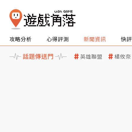
攻略分析
心得評測
新聞資訊
快評
話題傳送門
英雄聯盟
橘攸奈