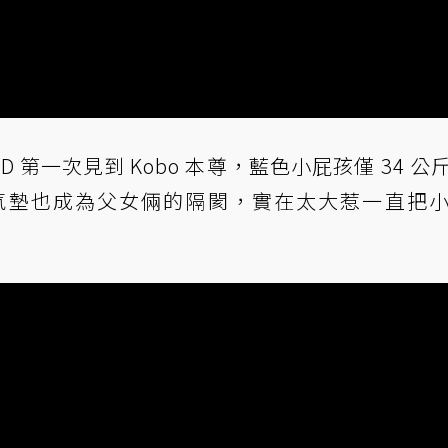
 第一次見到 Kobo 本尊，藍色小屁孩僅 34 公
顆大氣墊也成為父女倆的隔閡，實在太大惹一直把