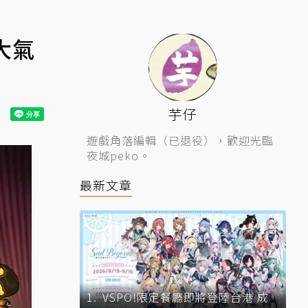
大氣
芋仔
遊戲角落編輯（已退役），歡迎光臨
夜城peko。
最新文章
VSPO!限定餐廳即將登陸台港 成