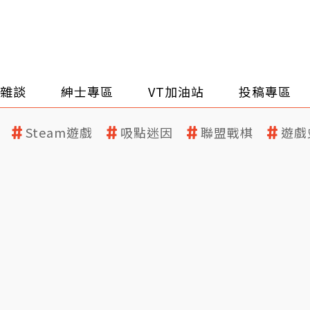
雜談
紳士專區
VT加油站
投稿專區
Steam遊戲
吸點迷因
聯盟戰棋
遊戲