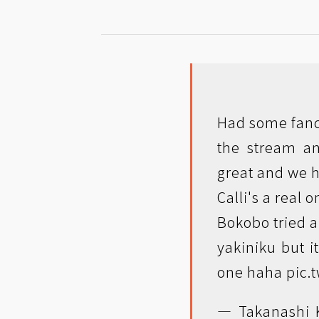
Had some fanc
the stream a
great and we 
Calli's a real 
Bokobo tried a 
yakiniku but 
one haha
pic.
— Takanashi K