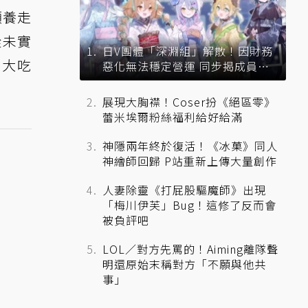
領養走
從未實
日V團體「深淵組」解散！因財務
 大吃
惡化無法穩定營運 同步揭成員未
來去向
展現大胸襟！Coser扮《絕區零》
蕾米埃爾粉絲福利給好給滿
神隱兩年終於復活！《冰菓》同人
神繪師回歸 P站重新上傳大量創作
人妻除靈《打屁股驅魔師》出現
「梅川伊芙」Bug！這修了反而會
被負評吧
LOL／對方先罵的！Aiming離隊聲
明還原始末稱對方「不願與他共
事」