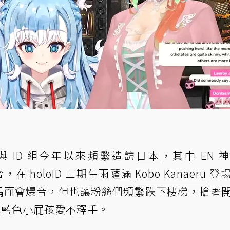
 與 ID 組今年以來頻繁造訪
日本
，其中 EN 
合，在 holoID 三期生雨薩滿
Kobo Kanaeru
登
o 偶而會爆音，但也讓粉絲們頻繁跌下樓梯，搶著
這水藍色小屁孩愛不釋手。