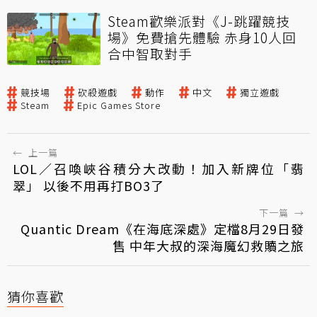
Steam歡樂派對《J-跳躍競技
場》免費搶先體驗 赤身10人回
合中智取對手
競技場
砍殺遊戲
動作
中文
獨立遊戲
Steam
Epic Games Store
←
上一篇
LOL／召喚峽谷積分大改動！加入新牌位「翡
翠」 以後不用再打BO3了
下一篇
→
Quantic Dream《在海底深處》定檔8月29日發
售 中年大叔的深海魔幻救贖之旅
猜你喜歡