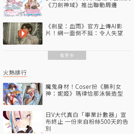
《刀劍神域》推出聯動周邊
《劍星：血雨》官方上傳AI影
片！網一面倒不挺：令人失望
看更多
火熱排行
魔鬼身材！Coser扮《勝利女
神：妮姬》瑪律恰那泳裝造型
日V大代真白「畢業計數器」宣
布終止 一份來自粉絲500天的告
別