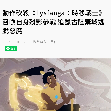
動作砍殺《Lysfanga：時移戰士》
召喚自身殘影參戰 追獵古陸棄城逃
脫惡魔
2023-06-09 12:15
遊戲角落／芋仔