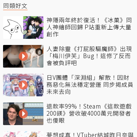
同類好文
神隱兩年終於復活！《冰菓》同
人神繪師回歸 P站重新上傳大量
創作
人妻除靈《打屁股驅魔師》出現
「梅川伊芙」Bug！這修了反而
會被負評吧
日V團體「深淵組」解散！因財
務惡化無法穩定營運 同步揭成員
未來去向
退款率99%！Steam《這款遊戲
200鎂》營收破4000萬元開發者
也傻眼
夢想成真！VTuber結城昨日奈與