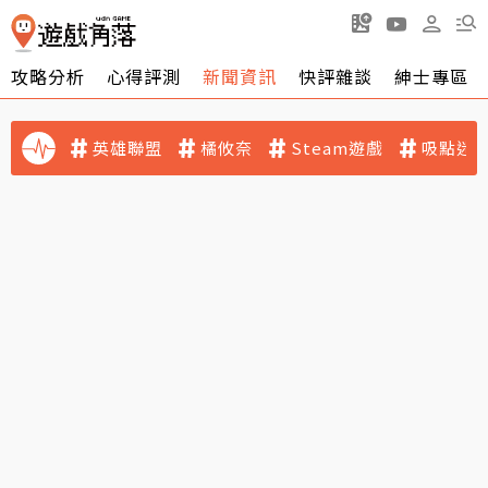
攻略分析
心得評測
新聞資訊
快評雜談
紳士專區
英雄聯盟
橘攸奈
Steam遊戲
吸點迷