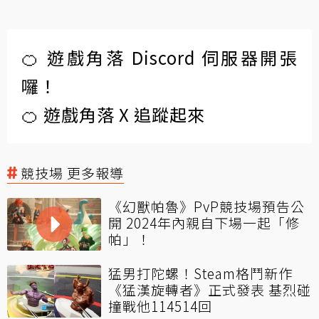
🍊 遊戲角落 Discord 伺服器開張
囉！
🍊 遊戲角落 X 追蹤起來
競技場 更多報導
《幻獸帕魯》PvP競技場預告公
開 2024年內親自下場一起「修
帕」！
猛男打陀螺！Steam格鬥新作
《猛漢旋轉者》正式發表 基烈碰
撞戰他114514回