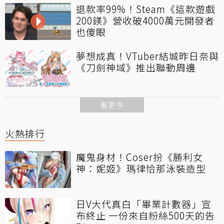
退款率99%！Steam《這款遊戲
200鎂》營收破4000萬元開發者
也傻眼
夢想成真！VTuber結城昨日奈與
《刀劍神域》推出聯動周邊
看更多
火熱排行
魔鬼身材！Coser扮《勝利女
神：妮姬》瑪律恰那泳裝造型
日V大代真白「畢業計數器」宣
布終止 一份來自粉絲500天的告