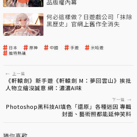
品版權內幕
何必這樣做？日遊戲公司「抹除
黑歷史」官網上舊作全消失
日本
原神
中國
手遊
米哈遊
推特熱議
←
上一篇
《軒轅劍》新手遊《軒轅劍 M：夢回雲山》挨批
人物立繪沒誠意 網：濃濃AI味
下一篇
→
Photoshop黑科技AI填色「還原」各種迷因 專輯
封面、藝術照都能延伸笑料
猜你喜歡