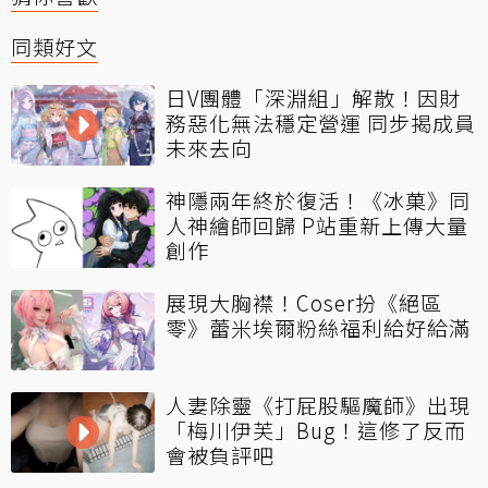
同類好文
日V團體「深淵組」解散！因財
務惡化無法穩定營運 同步揭成員
未來去向
神隱兩年終於復活！《冰菓》同
人神繪師回歸 P站重新上傳大量
創作
展現大胸襟！Coser扮《絕區
零》蕾米埃爾粉絲福利給好給滿
人妻除靈《打屁股驅魔師》出現
「梅川伊芙」Bug！這修了反而
會被負評吧