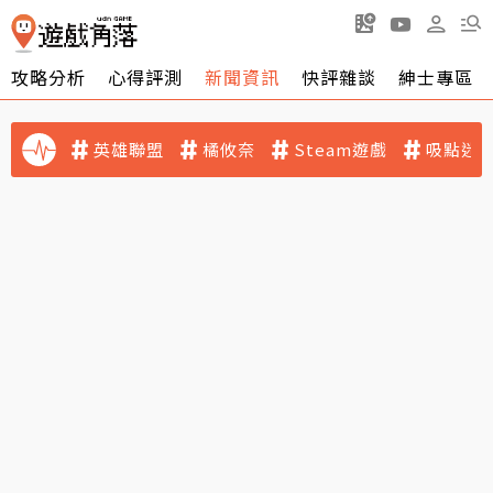
攻略分析
心得評測
新聞資訊
快評雜談
紳士專區
英雄聯盟
橘攸奈
Steam遊戲
吸點迷