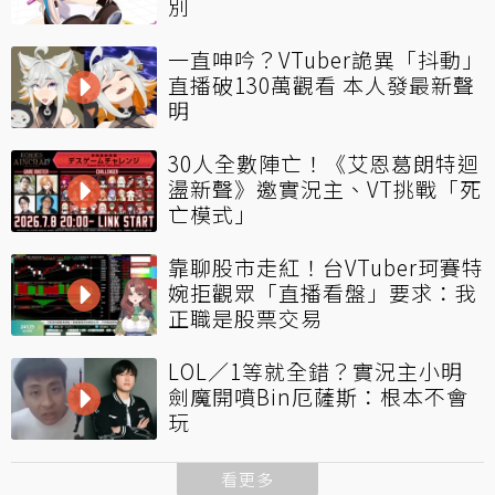
別
一直呻吟？VTuber詭異「抖動」
直播破130萬觀看 本人發最新聲
明
30人全數陣亡！《艾恩葛朗特迴
盪新聲》邀實況主、VT挑戰「死
亡模式」
靠聊股市走紅！台VTuber珂賽特
婉拒觀眾「直播看盤」要求：我
正職是股票交易
LOL／1等就全錯？實況主小明
劍魔開噴Bin厄薩斯：根本不會
玩
看更多