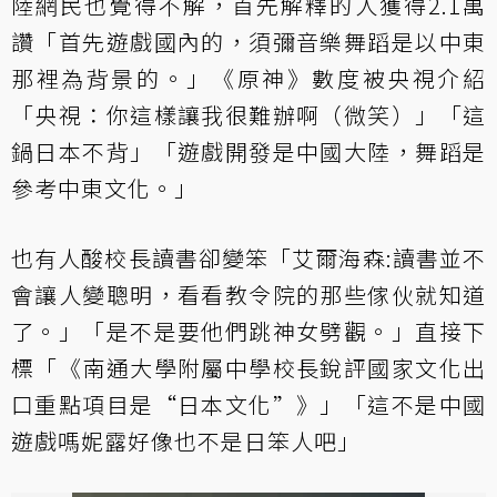
陸網民也覺得不解，首先解釋的人獲得2.1萬
讚「首先遊戲國內的，須彌音樂舞蹈是以中東
那裡為背景的。」《原神》數度被央視介紹
「央視：你這樣讓我很難辦啊（微笑）」「這
鍋日本不背」「遊戲開發是中國大陸，舞蹈是
參考中東文化。」
也有人酸校長讀書卻變笨「艾爾海森:讀書並不
會讓人變聰明，看看教令院的那些傢伙就知道
了。」「是不是要他們跳神女劈觀。」直接下
標「《南通大學附屬中學校長銳評國家文化出
口重點項目是“日本文化”》」「這不是中國
遊戲嗎妮露好像也不是日笨人吧」