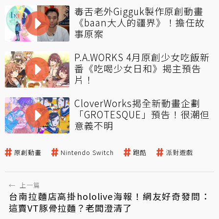
毒舌老外Gigguk製作原創動畫
《baan大人的疆界》！擔任故
事原案
P.A.WORKS 4月原創少女吃飯新
番《吃喝少女日和》揭主預告
片！
CloverWorks揭全新動畫企劃
「GROTESQUE」預告！很潮但
意義不明
原創動畫
Nintendo Switch
跑酷
派對遊戲
←
上一篇
台南拉麵店高掛hololive海報！網友好奇發問：
這賣VT豚骨拉麵？老闆澄清了