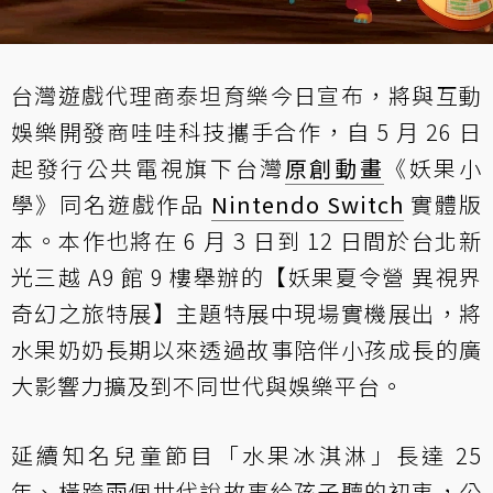
台灣遊戲代理商泰坦育樂今日宣布，將與互動
娛樂開發商哇哇科技攜手合作，自 5 月 26 日
起發行公共電視旗下台灣
原創動畫
《妖果小
學》同名遊戲作品
Nintendo Switch
實體版
本。本作也將在 6 月 3 日到 12 日間於台北新
光三越 A9 館 9 樓舉辦的【妖果夏令營 異視界
奇幻之旅特展】主題特展中現場實機展出，將
水果奶奶長期以來透過故事陪伴小孩成長的廣
大影響力擴及到不同世代與娛樂平台。
延續知名兒童節目「水果冰淇淋」長達 25
年、橫跨兩個世代說故事給孩子聽的初衷，公