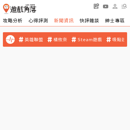
攻略分析
心得評測
新聞資訊
快評雜談
紳士專區
英雄聯盟
橘攸奈
Steam遊戲
吸點迷