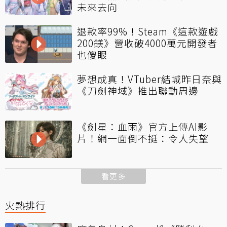
未來去向
退款率99%！Steam《這款遊戲
200鎂》營收破4000萬元開發者
也傻眼
夢想成真！VTuber結城昨日奈與
《刀劍神域》推出聯動周邊
《劍星：血雨》官方上傳AI影
片！網一面倒不挺：令人失望
看更多
火熱排行