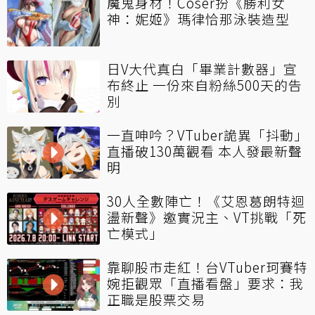
魔鬼身材！Coser扮《勝利女
神：妮姬》瑪律恰那泳裝造型
日V大代真白「畢業計數器」宣
布終止 一份來自粉絲500天的告
別
一直呻吟？VTuber詭異「抖動」
直播破130萬觀看 本人發最新聲
明
30人全數陣亡！《艾恩葛朗特迴
盪新聲》邀實況主、VT挑戰「死
亡模式」
靠聊股市走紅！台VTuber珂賽特
婉拒觀眾「直播看盤」要求：我
正職是股票交易