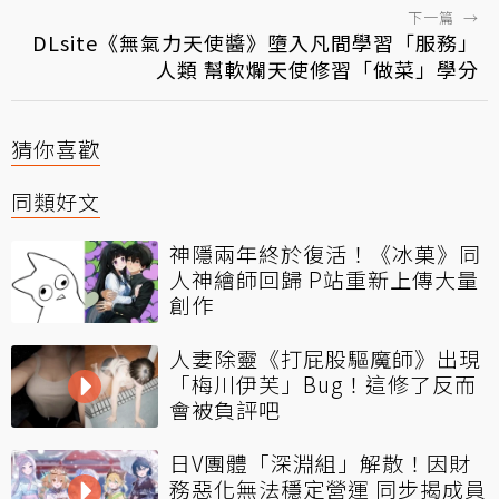
下一篇
→
DLsite《無氣力天使醬》墮入凡間學習「服務」
人類 幫軟爛天使修習「做菜」學分
猜你喜歡
同類好文
神隱兩年終於復活！《冰菓》同
人神繪師回歸 P站重新上傳大量
創作
人妻除靈《打屁股驅魔師》出現
「梅川伊芙」Bug！這修了反而
會被負評吧
日V團體「深淵組」解散！因財
務惡化無法穩定營運 同步揭成員