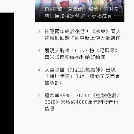
日V團體「深淵組」解散！因財務
惡化無法穩定營運 同步揭成員未
來去向
神隱兩年終於復活！《冰菓》同人
神繪師回歸 P站重新上傳大量創作
展現大胸襟！Coser扮《絕區零》
蕾米埃爾粉絲福利給好給滿
人妻除靈《打屁股驅魔師》出現
「梅川伊芙」Bug！這修了反而會
被負評吧
退款率99%！Steam《這款遊戲2
00鎂》營收破4000萬元開發者也
傻眼