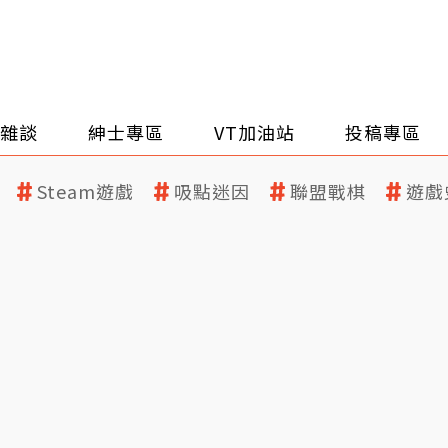
雜談
紳士專區
VT加油站
投稿專區
Steam遊戲
吸點迷因
聯盟戰棋
遊戲