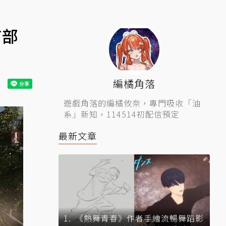
首部
編橘角落
遊戲角落的編橘攸奈，專門吸收「油
系」新知，114514初配信預定
最新文章
《熱舞青春》作者手繪流暢舞蹈影