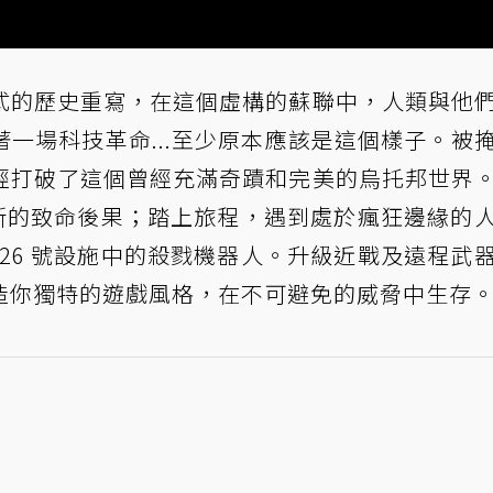
式的歷史重寫，在這個虛構的蘇聯中，人類與他
一場科技革命...至少原本應該是這個樣子。被
經打破了這個曾經充滿奇蹟和完美的烏托邦世界
革新的致命後果；踏上旅程，遇到處於瘋狂邊緣的
826 號設施中的殺戮機器人。升級近戰及遠程武
造你獨特的遊戲風格，在不可避免的威脅中生存