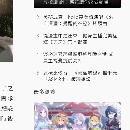
片掀議 網：應該請你來做動畫
美夢成真！holo森美聲演唱《來
自深淵：覺醒的神秘》片頭曲
從漫畫中走出來！健身主播完美詮
釋《刃牙》宮本武藏
VSPO!限定餐廳即將登陸台港 成
員主視覺提前亮相
這樣比較香！《碧藍航線》推千元
「ASMR米」飯糰掀議
原子之
最多瀏覽
發團隊
並體驗
同時後