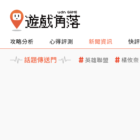
攻略分析
心得評測
新聞資訊
快評
話題傳送門
英雄聯盟
橘攸奈