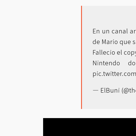
En un canal ar
de Mario que 
Fallecio el cop
Nintendo do
pic.twitter.c
— ElBuni (@th