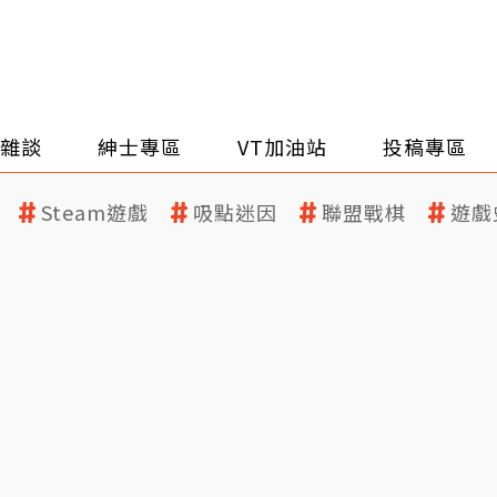
雜談
紳士專區
VT加油站
投稿專區
Steam遊戲
吸點迷因
聯盟戰棋
遊戲