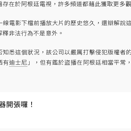
遍存在於阿根廷電視，許多頻道都藉此獲取更多
n TV 在一線電影下檔前播放大片的歷史悠久，還辯解說
解釋非法行為不是意外。
否知悉這個狀況，該公司以嚴厲打擊侵犯版權者
西有
迪士尼
」，但有鑑於盜播在阿根廷相當平常
伺服器開張囉！