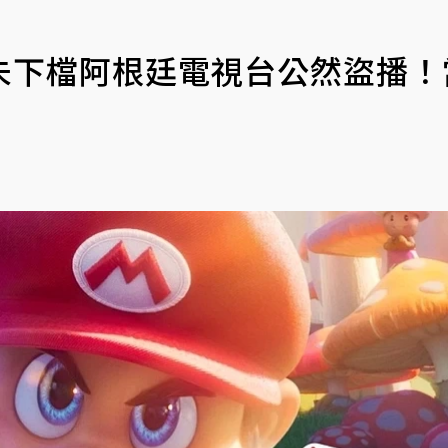
未下檔阿根廷電視台公然盜播！