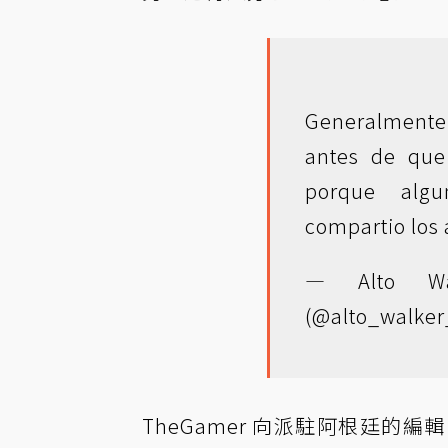
Generalmente
antes de que
porque alg
compartio los 
— Alto Wal
(@alto_walker
TheGamer 向派駐阿根廷的編輯 