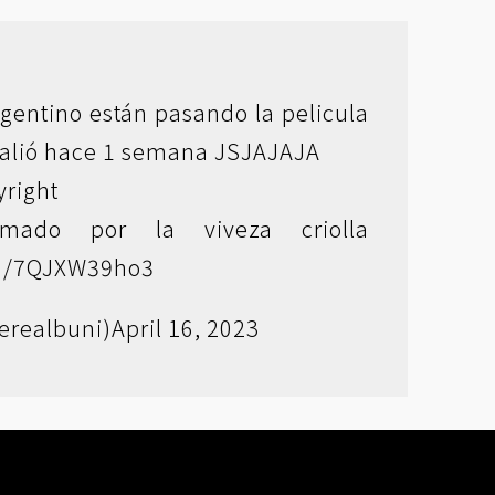
gentino están pasando la pelicula
salió hace 1 semana JSJAJAJA
yright
mado por la viveza criolla
om/7QJXW39ho3
erealbuni)
April 16, 2023