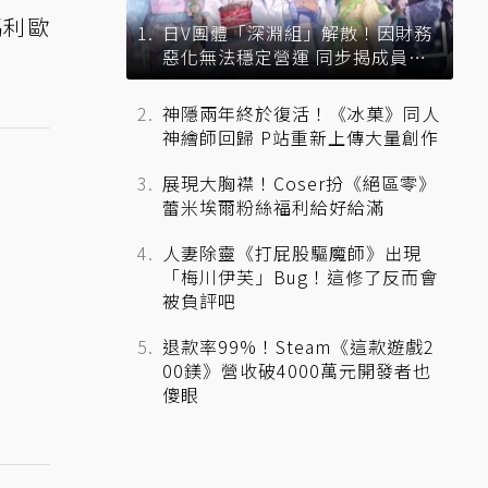
瑪利歐
日V團體「深淵組」解散！因財務
惡化無法穩定營運 同步揭成員未
來去向
神隱兩年終於復活！《冰菓》同人
神繪師回歸 P站重新上傳大量創作
展現大胸襟！Coser扮《絕區零》
蕾米埃爾粉絲福利給好給滿
人妻除靈《打屁股驅魔師》出現
「梅川伊芙」Bug！這修了反而會
被負評吧
退款率99%！Steam《這款遊戲2
00鎂》營收破4000萬元開發者也
傻眼