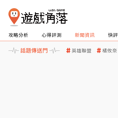
攻略分析
心得評測
新聞資訊
快評
話題傳送門
英雄聯盟
橘攸奈