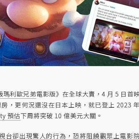
級瑪利歐兄弟
電影版》在全球大賣，4 月 5 日首
元票房，更何況還沒在日本上映，就已登上 2023 
ety 預估
下周將突破 10 億美元大關。
視
台卻出現驚人的行為，恐將阻饒觀眾上電影