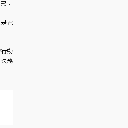
觀眾。
這是電
的行動
，法務