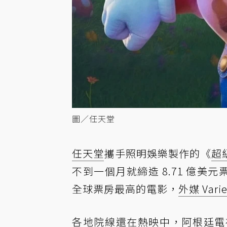
圖／任天堂
任天堂
攜手照明娛樂製作的《
超
不到一個月就締造 8.71 億美
全球票房最高的電影，
外媒 Vari
各地院線還在熱映中，阿根廷
電