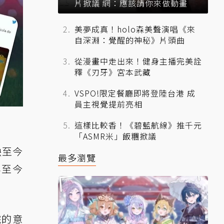
片掀議 網：應該請你來做動畫
美夢成真！holo森美聲演唱《來
自深淵：覺醒的神秘》片頭曲
從漫畫中走出來！健身主播完美詮
釋《刃牙》宮本武藏
VSPO!限定餐廳即將登陸台港 成
員主視覺提前亮相
這樣比較香！《碧藍航線》推千元
「ASMR米」飯糰掀議
映至今
最多瀏覽
年至今
院的意