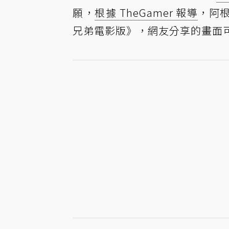
願，
根據 TheGamer 報導
，阿根
兄弟電影版》，網友分享的畫面