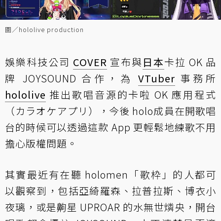
圖／hololive production
娛樂科技公司
COVER
宣布與
日本
卡拉 OK 品
牌 JOYSOUND 合作，為
VTuber
事務所
hololive
推出歌唱音源的卡啦 OK 應用程式
（カラオケアプリ），今後 holo成員在開歌唱
台的時候可以透過這款 App 更輕鬆地練歌不用
擔心版權問題。
其實最近有在聽 holomen「歌枠」的人都可
以觀察到，包括亞綺羅森、拉普拉斯、博衣小
夜璃，或是齁星 UPROAR 的水無世燐央，開台