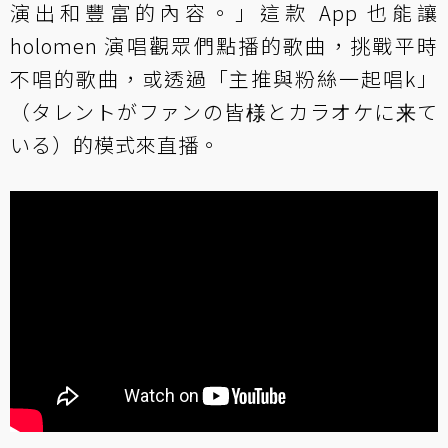
演出和豐富的內容。」這款 App 也能讓
holomen 演唱觀眾們點播的歌曲，挑戰平時
不唱的歌曲，或透過「主推與粉絲一起唱k」
（タレントがファンの皆様とカラオケに来て
いる）的模式來直播。