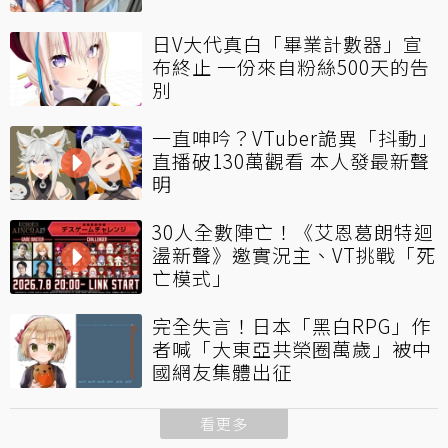
日V大代真白「畢業計數器」宣
布終止 一份來自粉絲500天的告
別
一直呻吟？VTuber詭異「抖動」
直播破130萬觀看 本人發最新聲
明
30人全數陣亡！《艾恩葛朗特迴
盪新聲》邀實況主、VT挑戰「死
亡模式」
完全失言！日本「黑白RPG」作
者喊「大東亞共榮圈萬歲」被中
國網友集體出征
看更多