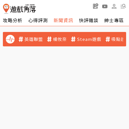
攻略分析
心得評測
新聞資訊
快評雜談
紳士專區
英雄聯盟
橘攸奈
Steam遊戲
吸點迷