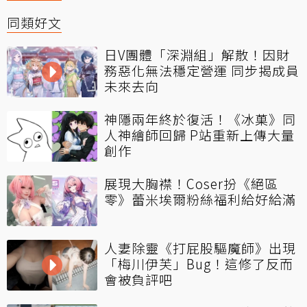
同類好文
日V團體「深淵組」解散！因財
務惡化無法穩定營運 同步揭成員
未來去向
神隱兩年終於復活！《冰菓》同
人神繪師回歸 P站重新上傳大量
創作
展現大胸襟！Coser扮《絕區
零》蕾米埃爾粉絲福利給好給滿
人妻除靈《打屁股驅魔師》出現
「梅川伊芙」Bug！這修了反而
會被負評吧