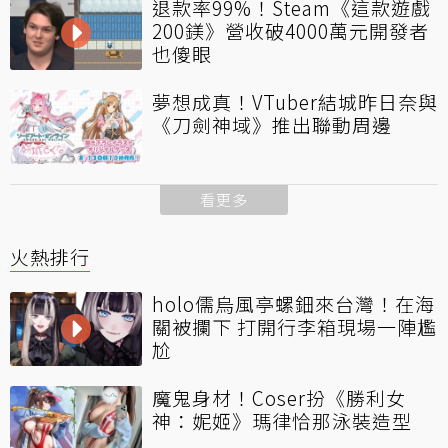
退款率99%！Steam《這款遊戲
200鎂》營收破4000萬元開發者
也傻眼
夢想成真！VTuber結城昨日奈與
《刀劍神域》推出聯動周邊
看更多
火熱排行
holo儒烏風亭螺鈿來台灣！在海
關被攔下 打開行李箱現場一陣尷
尬
魔鬼身材！Coser扮《勝利女
神：妮姬》瑪律恰那泳裝造型