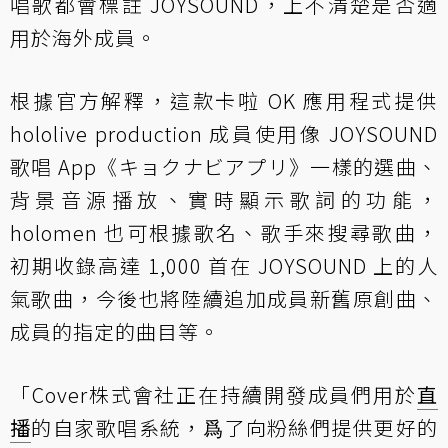
唱歌都會標註 JOYSOUND，上不清楚是否適
用於海外成員。
根據官方解釋，這款卡啦 OK 應用程式提供
hololive production 成員使用像 JOYSOUND
歌唱 App《キョクナビアプリ》一樣的選曲、
背景音源播放、實時顯示歌詞的功能，
holomen 也可根據歌名、歌手來搜尋歌曲，
初期收錄高達 1,000 首在 JOYSOUND 上的人
氣歌曲，今後也將陸續追加成員新舊原創曲、
成員的指定的曲目等。
「Cover株式會社正在持續開發成員們用於
直
播
的自家歌唱系統，爲了向粉絲們提供更好的