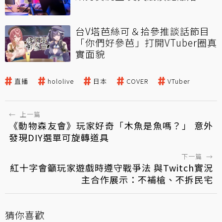
台V塔芭絲可＆拾參推談話節目
「你們好參芭」打開VTuber圈真
實面貌
直播
hololive
日本
COVER
VTuber
←
上一篇
《動物森友會》玩家好奇「木魚是魚嗎？」 意外
發現DIY選單可旋轉道具
下一篇
→
紅十字會籲玩家遊戲時遵守戰爭法 與Twitch實況
主合作展示：不補槍、不拆民宅
猜你喜歡