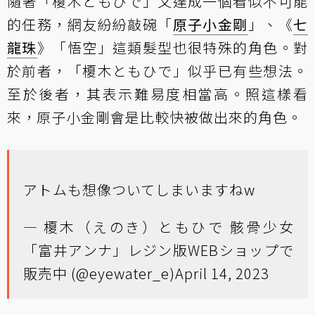
隨著「榎木ともひで」又達成一個看似不可能
的任務，網友紛紛敲碗「
原子小金剛
」、《
七
龍珠
》「悟空」這類髮型也很特殊的角色。對
於前者，「榎木ともひで」似乎已有些想法。
至於後者，其表示難易度相當高。照這樣看
來，原子小金剛會是比較快被做出來的角色。
アトムも想像ついてしまいますねw
— 榎木（えのき）ともひで 骸骨少女
「富井アンナ」レジン版WEBショップで
販売中 (@eyewater_e)
April 14, 2023