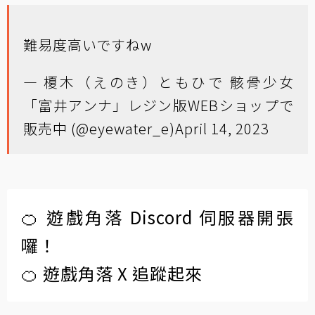
難易度高いですねw
— 榎木（えのき）ともひで 骸骨少女
「富井アンナ」レジン版WEBショップで
販売中 (@eyewater_e)
April 14, 2023
🍊 遊戲角落 Discord 伺服器開張
囉！
🍊 遊戲角落 X 追蹤起來