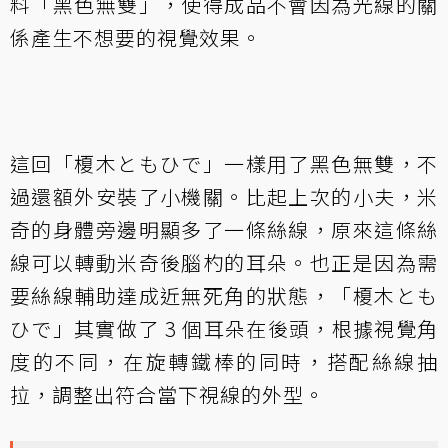
料「黑色無雙」，使得成品不會因為光線的關
係產生不想要的視覺效果。
這回「榎木ともひで」一樣用了黑色無雙，不
過還額外安裝了小機關。比起上次的小夫，米
奇的身體旁邊明顯多了一條絲線，原來這條絲
線可以轉動米奇後腦杓的耳朵。也正是因為需
要絲線輔助達成近無死角的狀態，「榎木とも
ひで」其實做了 3 個耳朵在後頭，根據視覺角
度的不同，在旋轉鐵棒的同時，搭配絲線抽
拉，調整出符合當下視線的外型。