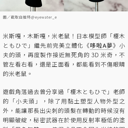
圖／截取自推特@eyewater_e
米斯嘎，木斯嘎，米老鼠！日本模型師「榎木
ともひで」繼先前完美立體化《
哆啦A夢
》小
夫的頭，再度製作接近無死角的 3D 米奇，不
管左看右看，還是正面看，都能看到不傷眼睛
的米老鼠。
遊戲角落過去曾分享過「榎木ともひで」老師
的「小夫頭」，除了用黏土塑型人物外型之
外，能讓那長出尖刺的頭髮在轉動的時候沒有
明顯破綻，秘密武器在於使用反射率極低的塗