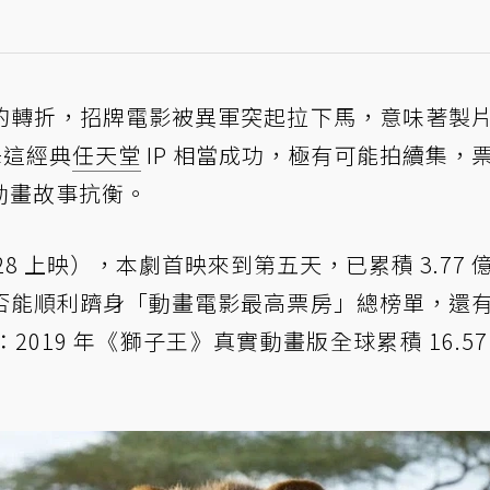
的轉折，招牌電影被異軍突起拉下馬，意味著製
詮釋這經典
任天堂
IP 相當成功，極有可能拍續集，
動畫故事抗衡。
/28 上映），本劇首映來到第五天，已累積 3.77 
否能順利躋身「動畫電影最高票房」總榜單，還
019 年《獅子王》真實動畫版全球累積 16.57