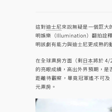
這對
迪士尼
來說無疑是一個巨大
明娛樂（Illumination）翻拍
明該劇有能力與迪士尼更成熟的
在全球票房方面（剩
日本
將於 4
的亮眼成績，高出外界預期，是
距離待觀察，畢竟冠軍遙不可及：2
元票房。