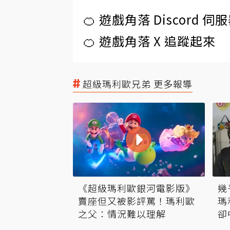
🍊 遊戲角落 Discord 
🍊 遊戲角落 X 追蹤起來
超級瑪利歐兄弟 更多報導
《超級瑪利歐銀河電影版》
幾
賣座但又被影評罵！瑪利歐
瑪
之父：情況難以理解
卻