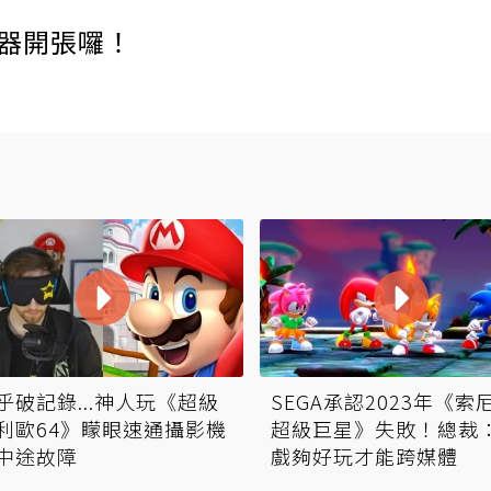
伺服器開張囉！
乎破記錄...神人玩《超級
SEGA承認2023年《索
利歐64》矇眼速通攝影機
超級巨星》失敗！總裁
中途故障
戲夠好玩才能跨媒體