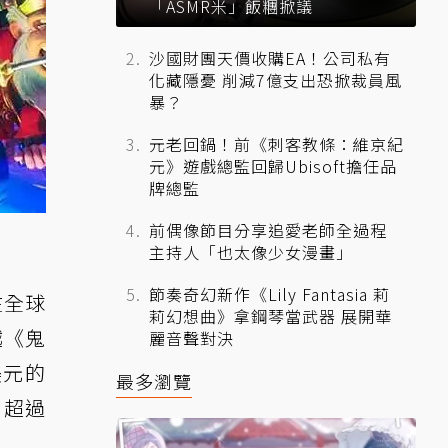
「ASMR米」飯糰掀議
沙國財團天價收購EA！公司私有
化藏隱憂 削減7億支出恐掀裁員風
暴？
元老回鍋！前《刺客教條：維京紀
元》遊戲總監回歸Ubisoft擔任品
牌總監
前偶像節目分享追愛老師全過程
主持人「也太像少女漫畫」
節奏奇幻新作《Lily Fantasia 莉
就在全球
莉幻想曲》拿鋼琴當武器 展開華
越《鬼
麗音聲對決
美元的
最多瀏覽
，超過