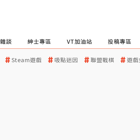
雜談
紳士專區
VT加油站
投稿專區
Steam遊戲
吸點迷因
聯盟戰棋
遊戲