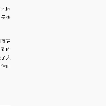
該地區
成長後
期待更
看到的
服了大
劇情而