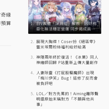
雪奇緣
作預算
日V團體「深淵組」解散！因財務
惡化無法穩定營運 同步揭成員未
來去向
展現大胸襟！Coser扮《絕區零》
蕾米埃爾粉絲福利給好給滿
神隱兩年終於復活！《冰菓》同人
神繪師回歸 P站重新上傳大量創作
人妻除靈《打屁股驅魔師》出現
「梅川伊芙」Bug！這修了反而會
被負評吧
LOL／對方先罵的！Aiming離隊聲
明還原始末稱對方「不願與他共
事」