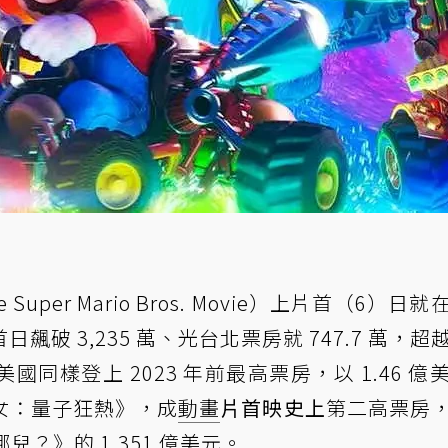
Super Mario Bros. Movie）上片首（6）日
破 3,235 萬、光台北票房就 747.7 萬，超
同樣登上 2023 年前最高票房，以 1.46 億
女：量子狂熱》，成
動畫
片首映史上
第二高票房
兒？》的 1.351 億美元。