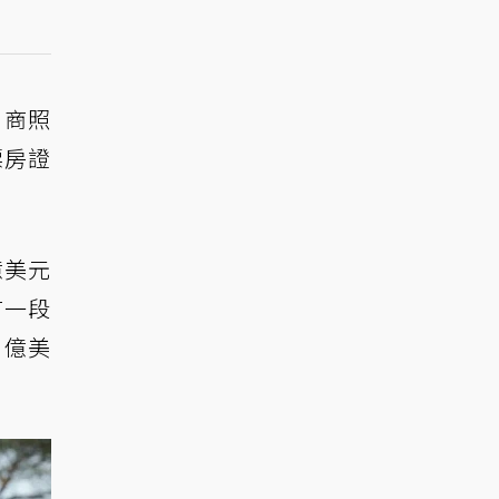
片商照
票房證
億美元
有一段
 億美