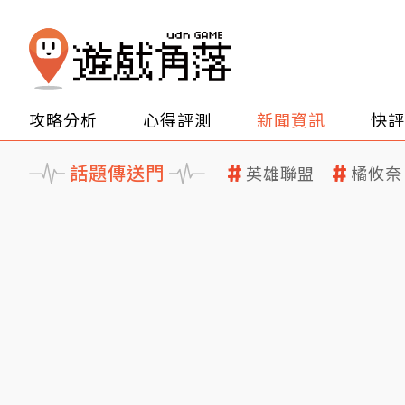
攻略分析
心得評測
新聞資訊
快評
話題傳送門
英雄聯盟
橘攸奈