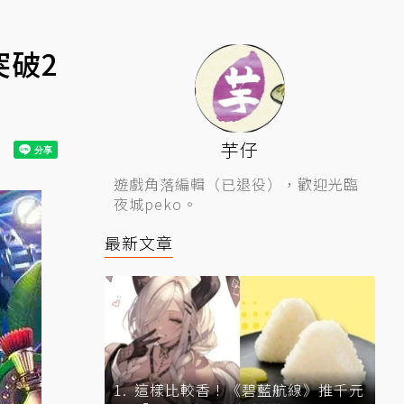
突破2
芋仔
遊戲角落編輯（已退役），歡迎光臨
夜城peko。
最新文章
這樣比較香！《碧藍航線》推千元