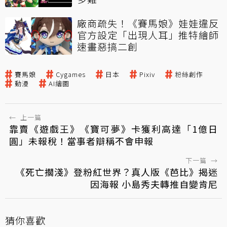
廠商疏失！《賽馬娘》娃娃違反
官方設定「出現人耳」推特繪師
速畫惡搞二創
賽馬娘
Cygames
日本
Pixiv
粉絲創作
動漫
AI繪圖
←
上一篇
靠賣《遊戲王》《寶可夢》卡獲利高達「1億日
圓」未報稅！當事者辯稱不會申報
下一篇
→
《死亡擱淺》登粉紅世界？真人版《芭比》揭迷
因海報 小島秀夫轉推自變肯尼
猜你喜歡