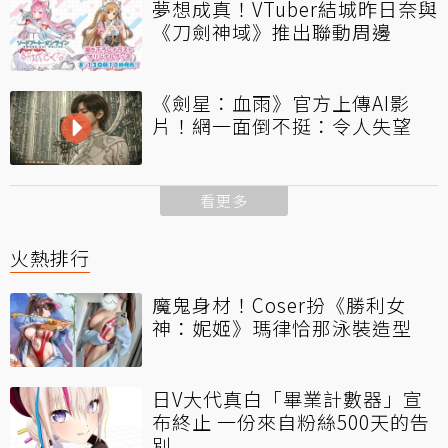
夢想成真！VTuber結城昨日奈與
《刀劍神域》推出聯動周邊
《劍星：血雨》官方上傳AI影
片！網一面倒不挺：令人失望
看更多
火熱排行
魔鬼身材！Coser扮《勝利女
神：妮姬》瑪律恰那泳裝造型
日V大代真白「畢業計數器」宣
布終止 一份來自粉絲500天的告
別