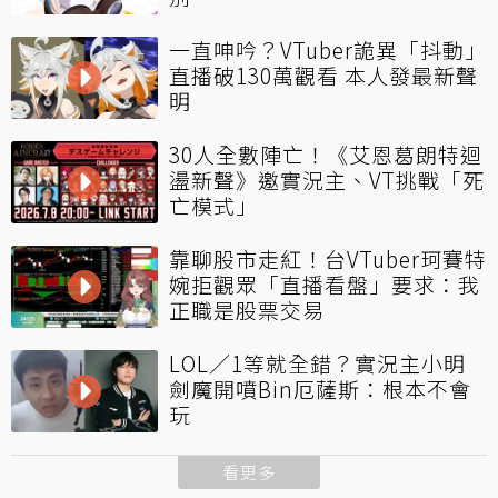
一直呻吟？VTuber詭異「抖動」
直播破130萬觀看 本人發最新聲
明
30人全數陣亡！《艾恩葛朗特迴
盪新聲》邀實況主、VT挑戰「死
亡模式」
靠聊股市走紅！台VTuber珂賽特
婉拒觀眾「直播看盤」要求：我
正職是股票交易
LOL／1等就全錯？實況主小明
劍魔開噴Bin厄薩斯：根本不會
玩
看更多