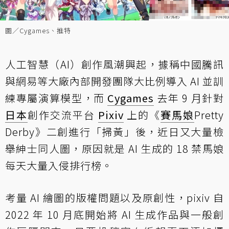
圖／Cygames、推特
人工智慧（AI）創作風潮興起，據稱中國騰訊
與網易等大廠內部開發團隊大比例導入 AI 並訓
練專屬演算模型，而
Cygames
去年 9 月針對
日本
創作交流平台
Pixiv
上的《
賽馬娘
Pretty
Derby》二創進行「掃黃」後，近日又大量檢
舉紳士同人圖，原因就是 AI 生成的 18 禁馬娘
每天大量入侵排行榜。
考量 AI 繪圖的版權問題以及原創性，pixiv 自
2022 年 10 月底開始將 AI 生成作品與一般創