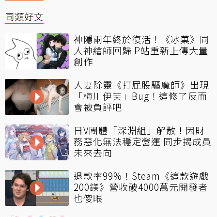
同類好文
神隱兩年終於復活！《冰菓》同
人神繪師回歸 P站重新上傳大量
創作
人妻除靈《打屁股驅魔師》出現
「梅川伊芙」Bug！這修了反而
會被負評吧
日V團體「深淵組」解散！因財
務惡化無法穩定營運 同步揭成員
未來去向
退款率99%！Steam《這款遊戲
200鎂》營收破4000萬元開發者
也傻眼