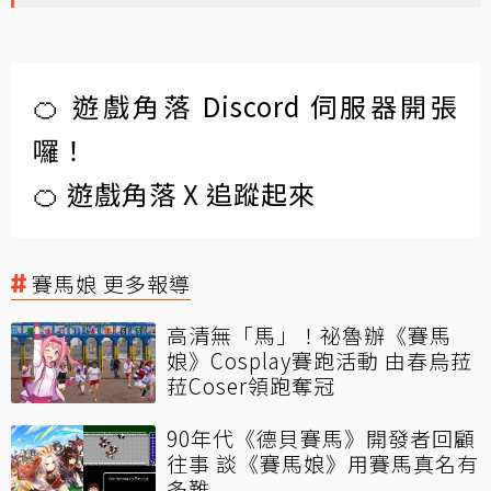
🍊 遊戲角落 Discord 伺服器開張
囉！
🍊 遊戲角落 X 追蹤起來
賽馬娘 更多報導
高清無「馬」！祕魯辦《賽馬
娘》Cosplay賽跑活動 由春烏菈
菈Coser領跑奪冠
90年代《德貝賽馬》開發者回顧
往事 談《賽馬娘》用賽馬真名有
多難