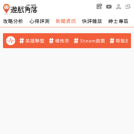
攻略分析
心得評測
新聞資訊
快評雜談
紳士專區
英雄聯盟
橘攸奈
Steam遊戲
吸點迷