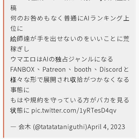
稿
何のお咎めもなく普通にAIランキング上
位に
絵師達が手を出せないのをいいことに荒
稼ぎし
ウマエロはAIの独占ジャンルになる
FANBOX、Patreon、booth、Discordと
様々な形で展開され収拾がつかなくなる
事態に
もはや規約を守っている方がバカを見る
状態に
pic.twitter.com/1yRTesD4qv
— 会木 (@tatatataniguthi)
April 4, 2023