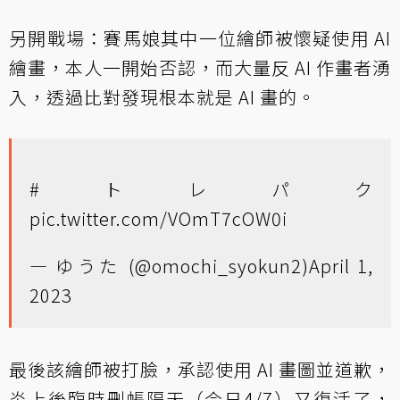
另開戰場：賽馬娘其中一位繪師被懷疑使用 AI
繪畫，本人一開始否認，而大量反 AI 作畫者湧
入，透過比對發現根本就是 AI 畫的。
#トレパク
pic.twitter.com/VOmT7cOW0i
— ゆうた (@omochi_syokun2)
April 1,
2023
最後該繪師被打臉，承認使用 AI 畫圖並道歉，
炎上後臨時刪帳隔天（今日4/7）又復活了，