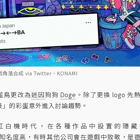
落合成 via Twitter、KONAMI
從藍鳥更改為
迷因
狗狗
Doge
。除了更換 logo 先
秘技」的彩蛋意外進入討論趨勢。
AMI 從紅白機時代，在各種作品中設置的隱
於知名度高，有時其他公司會在遊戲中致敬，是