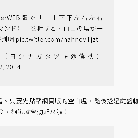
tterWEB版で「上上下下左右左右
コマンド）」を押すと、ロゴの鳥が一
が判明
pic.twitter.com/nahnoVTjzt
樹（ヨシナガタツキ@僕秩）
2, 2014
看。只要先點擊網頁版的空白處，隨後透過鍵盤
指令，狗狗就會動起來啦！