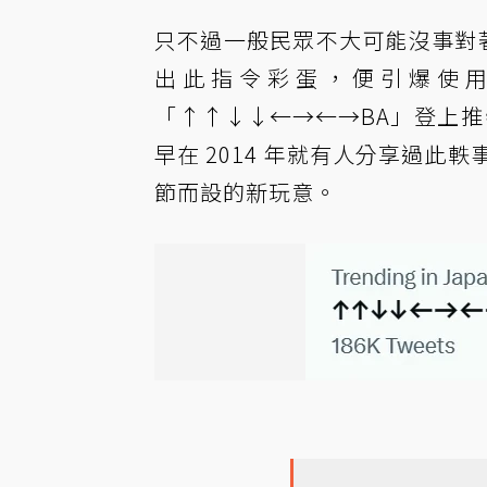
只不過一般民眾不大可能沒事對著 
出此指令彩蛋，便引爆使
「↑↑↓↓←→←→BA」登上
早在 2014 年就有人分享過此軼
節而設的新玩意。