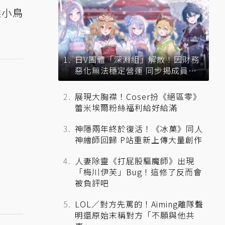
候小鳥
日V團體「深淵組」解散！因財務
惡化無法穩定營運 同步揭成員未
來去向
展現大胸襟！Coser扮《絕區零》
蕾米埃爾粉絲福利給好給滿
神隱兩年終於復活！《冰菓》同人
神繪師回歸 P站重新上傳大量創作
人妻除靈《打屁股驅魔師》出現
「梅川伊芙」Bug！這修了反而會
被負評吧
LOL／對方先罵的！Aiming離隊聲
明還原始末稱對方「不願與他共