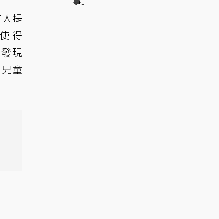
事」
有人提
使得
以發現
日兒童