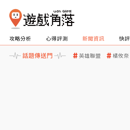
攻略分析
心得評測
新聞資訊
快評
話題傳送門
英雄聯盟
橘攸奈