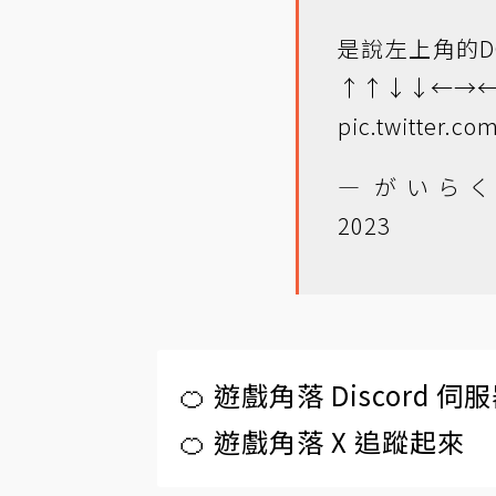
是說左上角的D
↑↑↓↓←→
pic.twitter.c
— がいらく@Ga
2023
🍊 遊戲角落 Discord 
🍊 遊戲角落 X 追蹤起來