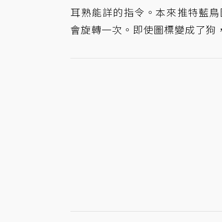
耳熟能詳的指令。本來推特藍鳥圖
會旋轉一次。即使圖標變成了狗