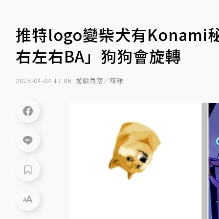
推特logo變柴犬有Kona
右左右BA」狗狗會旋轉
2023-04-04 17:06
遊戲角落／啄雞