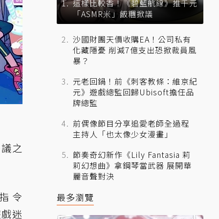
這樣比較香！《碧藍航線》推千元
「ASMR米」飯糰掀議
沙國財團天價收購EA！公司私有
化藏隱憂 削減7億支出恐掀裁員風
暴？
元老回鍋！前《刺客教條：維京紀
元》遊戲總監回歸Ubisoft擔任品
牌總監
前偶像節目分享追愛老師全過程
主持人「也太像少女漫畫」
熱議之
節奏奇幻新作《Lily Fantasia 莉
莉幻想曲》拿鋼琴當武器 展開華
麗音聲對決
藏指令
最多瀏覽
遊戲迷