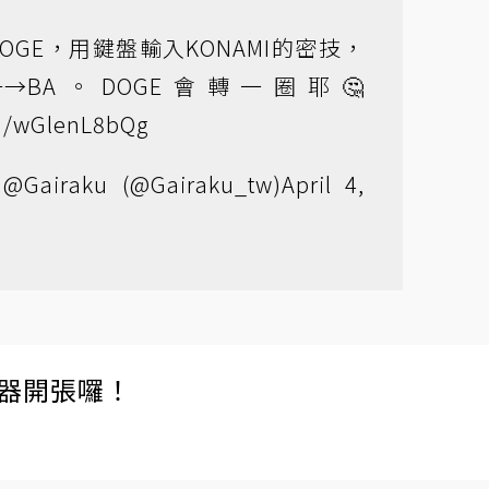
OGE，用鍵盤輸入KONAMI的密技，
←→BA。DOGE會轉一圈耶🤔
om/wGlenL8bQg
iraku (@Gairaku_tw)
April 4,
伺服器開張囉！