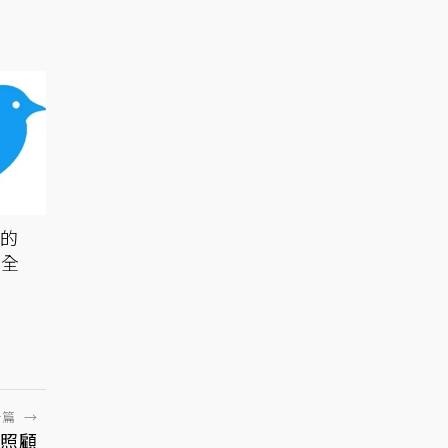
X的
造全
一篇
→
》照顧