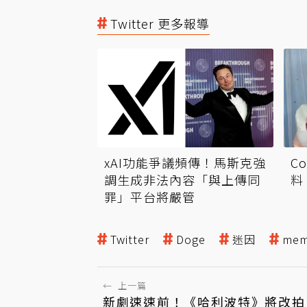
Twitter 更多報導
xAI功能爭議頻傳！馬斯克強
C
調生成非法內容「與上傳同
料
罪」平台將嚴管
Twitter
Doge
迷因
me
←
上一篇
新劇速速前！《哈利波特》將改拍