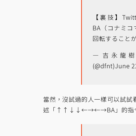
【裏技】Twi
BA（コナミ
回転すること
— 吉永龍
(@dfnt)
June 2
當然，沒試過的人一樣可以試試
述「↑↑↓↓←→←→BA」的