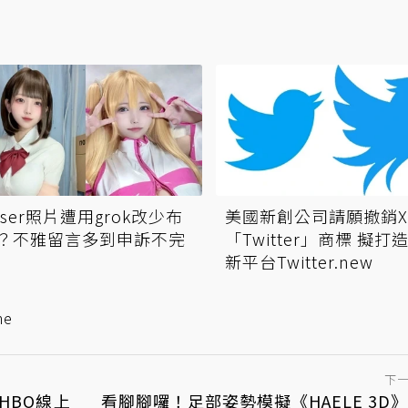
oser照片遭用grok改少布
美國新創公司請願撤銷
？不雅留言多到申訴不完
「Twitter」商標 擬打
新平台Twitter.new
me
下
HBO線上
看腳腳囉！足部姿勢模擬《HAELE 3D