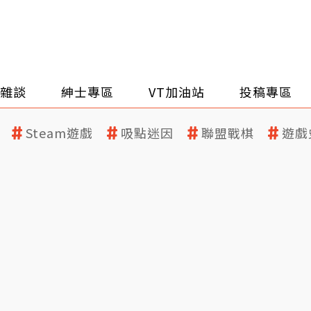
雜談
紳士專區
VT加油站
投稿專區
Steam遊戲
吸點迷因
聯盟戰棋
遊戲