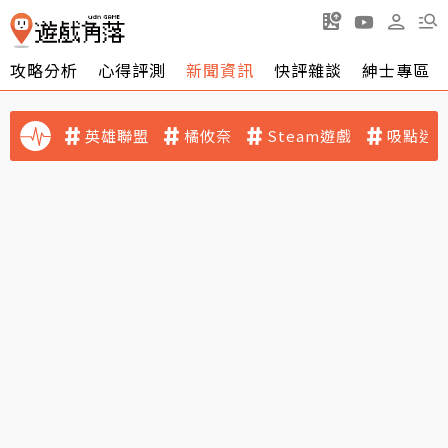
攻略分析
心得評測
新聞資訊
快評雜談
紳士專區
英雄聯盟
橘攸奈
Steam遊戲
吸點迷