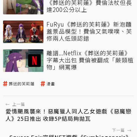
《葬送的芙莉蓮》費倫法杖但長
達200公分以上
FuRyu《葬送的芙莉蓮》新泡麵
蓋景品模型！費倫又氣噗噗、芙
修兩人低頭認錯
離譜...Netflix《葬送的芙莉蓮》
字幕大出包 費倫被翻成「蕨類植
物」網罵爆
葬送的芙莉蓮
漫畫
←
上一篇
愛情颶風襲來！惡魔獵人同人乙女遊戲《惡魔戀
人》25日推出 收錄5P結局夠拋瓦
下一篇
→