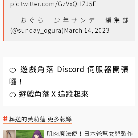
pic.twitter.com/GzVxQHZJ5E
— おぐら 少年サンデー編集部
(@sunday_ogura)
March 14, 2023
🍊 遊戲角落 Discord 伺服器開張
囉！
🍊 遊戲角落 X 追蹤起來
葬送的芙莉蓮 更多報導
肌肉魔法使！日本爸幫女兒製作