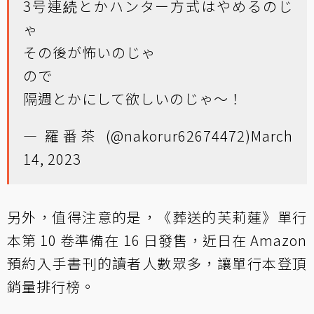
3号連続とかハンター方式はやめるのじ
ゃ
その後が怖いのじゃ
ので
隔週とかにして欲しいのじゃ〜！
— 羅番茶 (@nakorur62674472)
March
14, 2023
另外，值得注意的是，《葬送的芙莉蓮》單行
本第 10 卷準備在 16 日發售，近日在 Amazon
預約入手書刊的讀者人數眾多，讓單行本登頂
銷量排行榜。