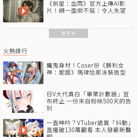
《劍星：血雨》官方上傳AI影
片！網一面倒不挺：令人失望
看更多
火熱排行
魔鬼身材！Coser扮《勝利女
神：妮姬》瑪律恰那泳裝造型
日V大代真白「畢業計數器」宣
布終止 一份來自粉絲500天的告
別
一直呻吟？VTuber詭異「抖動」
直播破130萬觀看 本人發最新聲
明