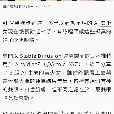
圖／截取自推特@Artoid_XYZ
AI 運算進步神速！多半以靜態呈現的 AI
美少
女
現在慢慢動起來了，有詠唱師讓這些擬真的
妹子眨起眼睛。
專門以
Stable Diffusion
運算製圖的日本推特
用戶 Artoid XYZ（@Artoid_XYZ），近日分享
了 3 組 AI 生成的美少女，雖然外觀看上去與
當今爛大街的運算結果無異，皆擁有炯炯有神
的雙眼、白皙肌膚，但不同之處在於，那雙眼
睛竟然會動。
從 Artoid XYZ 釋出的影片可見 AI 美少女的眼