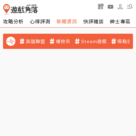
攻略分析
心得評測
新聞資訊
快評雜談
紳士專區
英雄聯盟
橘攸奈
Steam遊戲
吸點迷