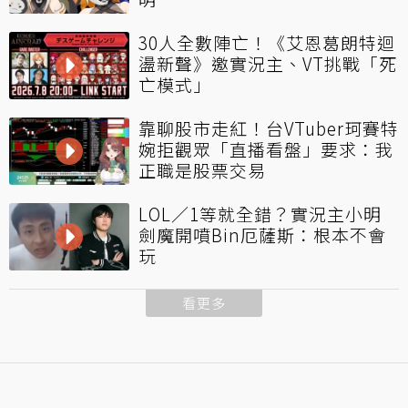
30人全數陣亡！《艾恩葛朗特迴
盪新聲》邀實況主、VT挑戰「死
亡模式」
靠聊股市走紅！台VTuber珂賽特
婉拒觀眾「直播看盤」要求：我
正職是股票交易
LOL／1等就全錯？實況主小明
劍魔開噴Bin厄薩斯：根本不會
玩
看更多