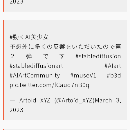
2023
#動くAI美少女
予想外に多くの反響をいただいたので第
２弾です
#stablediffusion
#stablediffusionart
#AIart
#AIArtCommunity
#museV1
#b3d
pic.twitter.com/lCaud7nB0q
— Artoid XYZ (@Artoid_XYZ)
March 3,
2023