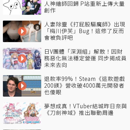
人神繪師回歸 P站重新上傳大量
創作
人妻除靈《打屁股驅魔師》出現
「梅川伊芙」Bug！這修了反而
會被負評吧
日V團體「深淵組」解散！因財
務惡化無法穩定營運 同步揭成員
未來去向
退款率99%！Steam《這款遊戲
200鎂》營收破4000萬元開發者
也傻眼
夢想成真！VTuber結城昨日奈與
《刀劍神域》推出聯動周邊