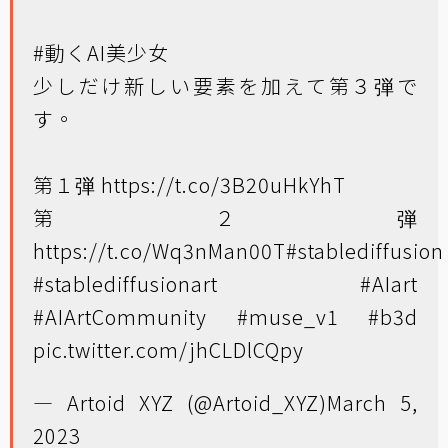
#動くAI美少女
少しだけ新しい要素を加えて第３弾で
す。
第１弾
https://t.co/3B20uHkYhT
第２弾
https://t.co/Wq3nMan00T
#stablediffusion
#stablediffusionart
#AIart
#AIArtCommunity
#muse_v1
#b3d
pic.twitter.com/jhCLDlCQpy
— Artoid XYZ (@Artoid_XYZ)
March 5,
2023