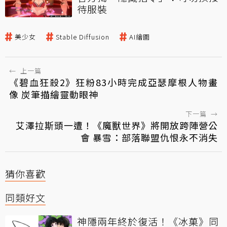
待服裝
美少女
Stable Diffusion
AI繪圖
←
上一篇
《碧血狂殺2》狂粉83小時完成亞瑟摩根人物畫
像 炭筆描繪靈動眼神
下一篇
→
艾澤拉斯頭一遭！《魔獸世界》將開放跨陣營公
會 暴雪：部落聯盟仇恨永不消失
猜你喜歡
同類好文
神隱兩年終於復活！《冰菓》同