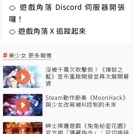
🍊 遊戲角落 Discord 伺服器開張
囉！
🍊 遊戲角落 X 追蹤起來
美少女 更多報導
沒被千萬欠款擊倒！《煉獄之
藍》宣布重啟開發並再次展開募
資
Steam動作節奏《MoonHack》
與少女改寫被AI控制的未來
紳士擦邊遊戲《兔兔秘密花園》
官方揭「隱藏指令」：可切換接