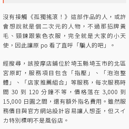
沒有接觸《孤獨搖滾！》這部作品的人，或許
會想說就是個二次元的人物，不過那招牌黃
毛、頸鍊跟紫色衣服，完全就是大家的小天
使，因此讓原 po 看了直呼「騙人的吧」。
經搜尋，該按摩店鋪位於埼玉縣埼玉市的北區
宮原町，服務項目包含「指壓」、「泡泡整
體」、「店家推薦組合」等服務，每次服務時
間 30 到 120 分鐘不等，價格落在 3,000 到
15,000 日圓之間，還有額外指名費用。雖然服
務價目與官方網站設計容易讓人想歪，但スイ
カ特別標明不是風俗店。