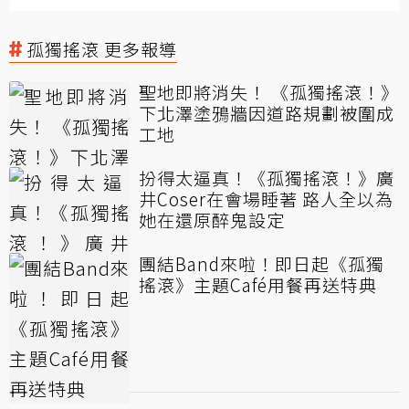
孤獨搖滾 更多報導
聖地即將消失！ 《孤獨搖滾！》
下北澤塗鴉牆因道路規劃被圍成
工地
扮得太逼真！《孤獨搖滾！》廣
井Coser在會場睡著 路人全以為
她在還原醉鬼設定
團結Band來啦！即日起《孤獨
搖滾》主題Café用餐再送特典
孤獨搖滾