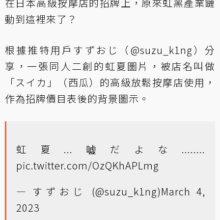
在日本高級按摩店的招牌上，原來虹黑產業鏈
動到這裡來了？
根據推特用戶すずおじ（@suzu_k1ng）分
享，一張同人二創的虹夏圖片，被店名叫做
「スイカ」（西瓜）的高級放鬆按摩店使用，
作為招牌價目表後的背景圖示。
虹夏...嘘だよな........
pic.twitter.com/OzQKhAPLmg
— すずおじ (@suzu_k1ng)
March 4,
2023