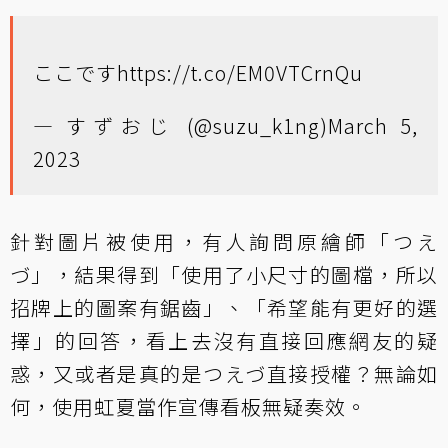
ここです
https://t.co/EM0VTCrnQu
— すずおじ (@suzu_k1ng)
March 5,
2023
針對圖片被使用，有人詢問原繪師「つえ
づ」，結果得到「使用了小尺寸的圖檔，所以
招牌上的圖案有鋸齒」、「希望能有更好的選
擇」的回答，看上去沒有直接回應網友的疑
惑，又或者是真的是つえづ直接授權？無論如
何，使用虹夏當作宣傳看板無疑奏效。