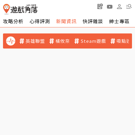
攻略分析
心得評測
新聞資訊
快評雜談
紳士專區
英雄聯盟
橘攸奈
Steam遊戲
吸點迷