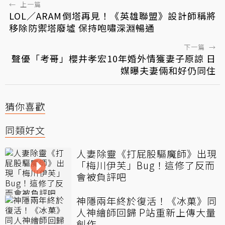
←
上一篇
LOL／ARAM倒塔再見！《英雄聯盟》設計師稱將
移除防禦塔廢墟 保持咆嘯深淵暢通
下一篇
→
聲優「考哥」櫻井孝宏10年婚外情獲妻子原諒 日
媒曝夫妻倆和好仍同住
猜你喜歡
同類好文
人妻除靈《打屁股驅魔師》出現
「梅川伊芙」Bug！這修了反而
會被負評吧
神隱兩年終於復活！《冰菓》同
人神繪師回歸 P站重新上傳大量
創作