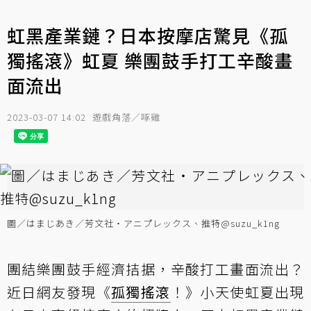
虹黑產業鏈？日本按摩店驚見《孤
獨搖滾》虹夏 樂團鼓手打工辛酸畫
面流出
2023-03-07 14:02
遊戲角落／啄雞
圖／はまじあき／芳文社・アニプレックス、推特@suzu_k1ng
團結樂團鼓手經濟拮据，辛酸打工畫面流出？
近日網友發現《
孤獨搖滾
！》小天使虹夏出現