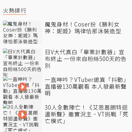
火熱排行
魔鬼身材！Coser扮《勝利女
神：妮姬》瑪律恰那泳裝造型
日V大代真白「畢業計數器」宣
布終止 一份來自粉絲500天的告
別
一直呻吟？VTuber詭異「抖動」
直播破130萬觀看 本人發最新聲
明
30人全數陣亡！《艾恩葛朗特迴
盪新聲》邀實況主、VT挑戰「死
亡模式」