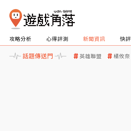
攻略分析
心得評測
新聞資訊
快評
話題傳送門
英雄聯盟
橘攸奈