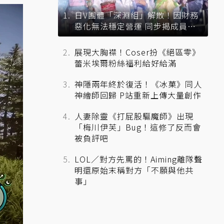
日V團體「深淵組」解散！因財務
惡化無法穩定營運 同步揭成員未
來去向
展現大胸襟！Coser扮《絕區零》
蕾米埃爾粉絲福利給好給滿
神隱兩年終於復活！《冰菓》同人
神繪師回歸 P站重新上傳大量創作
人妻除靈《打屁股驅魔師》出現
「梅川伊芙」Bug！這修了反而會
被負評吧
LOL／對方先罵的！Aiming離隊聲
明還原始末稱對方「不願與他共
事」