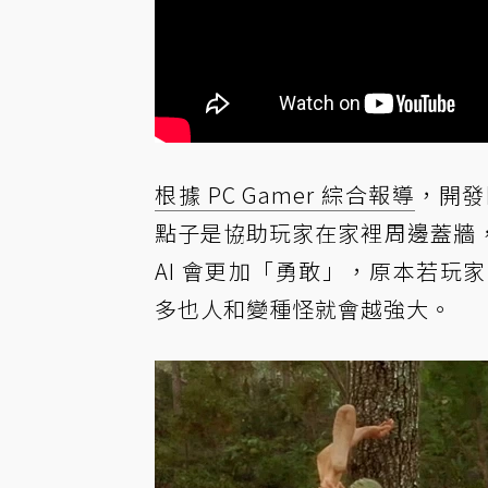
根據 PC Gamer 綜合報導
，開發
點子是協助玩家在家裡周邊蓋牆
AI 會更加「勇敢」，原本若
多也人和變種怪就會越強大。