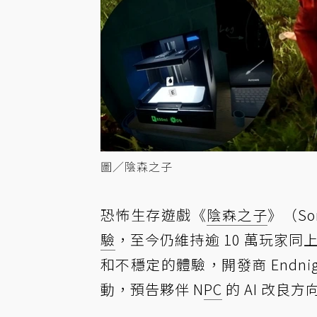
圖／陰森之子
恐怖生存遊戲《
陰森之子
》（Son
驗
，至今仍維持逾 10 萬玩家
和不穩定的體驗，開發商 Endnight 
動，預告夥伴 N
PC
的 AI 改