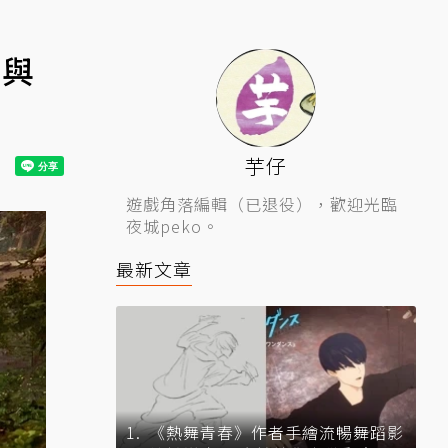
人與
芋仔
遊戲角落編輯（已退役），歡迎光臨
夜城peko。
最新文章
《熱舞青春》作者手繪流暢舞蹈影