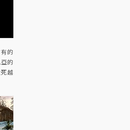
前有的
尼亞的
殺死越