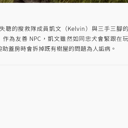
聰的搜救隊成員凱文（Kelvin）與三手三腳
ia）作為友善 NPC，凱文雖然如同忠犬會緊跟在
協助蓋房時會拆掉既有樹屋的問題為人詬病。