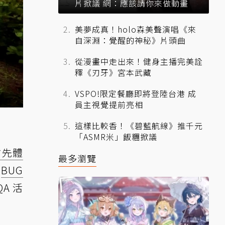
片掀議 網：應該請你來做動畫
美夢成真！holo森美聲演唱《來
自深淵：覺醒的神秘》片頭曲
從漫畫中走出來！健身主播完美詮
釋《刃牙》宮本武藏
VSPO!限定餐廳即將登陸台港 成
員主視覺提前亮相
這樣比較香！《碧藍航線》推千元
「ASMR米」飯糰掀議
搶先體
最多瀏覽
多
BUG
QA 活