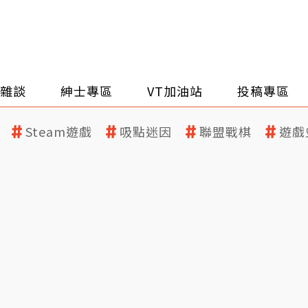
雜談
紳士專區
VT加油站
投稿專區
Steam遊戲
吸點迷因
聯盟戰棋
遊戲