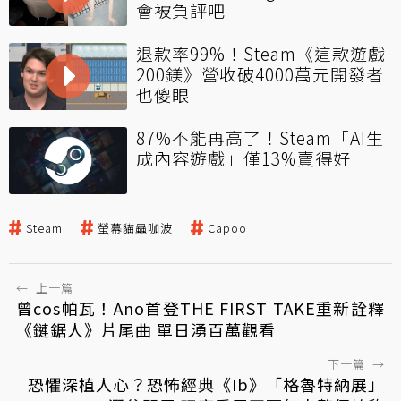
會被負評吧
退款率99%！Steam《這款遊戲
200鎂》營收破4000萬元開發者
也傻眼
87%不能再高了！Steam「AI生
成內容遊戲」僅13%賣得好
Steam
螢幕貓蟲咖波
Capoo
←
上一篇
曾cos帕瓦！Ano首登THE FIRST TAKE重新詮釋
《鏈鋸人》片尾曲 單日湧百萬觀看
下一篇
→
恐懼深植人心？恐怖經典《Ib》「格魯特納展」