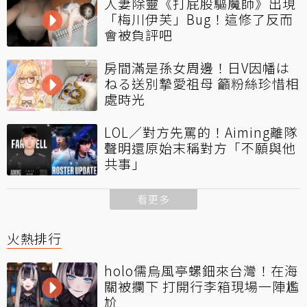
人妻除靈《打屁股驅魔師》出現
「梅川伊芙」Bug！這修了反而
會被負評吧
房間滿是孫女周邊！日V因幡は
ねる送別摯愛祖母 籲粉絲珍惜相
處時光
LOL／對方先罵的！Aiming離隊
聲明還原始末稱對方「不願與他
共事」
看更多
火熱排行
holo儒烏風亭螺鈿來台灣！在海
關被攔下 打開行李箱現場一陣尷
尬