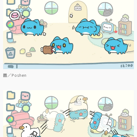
圖／Poshen