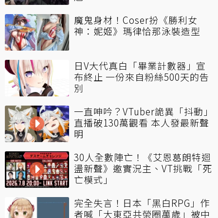
魔鬼身材！Coser扮《勝利女
神：妮姬》瑪律恰那泳裝造型
日V大代真白「畢業計數器」宣
布終止 一份來自粉絲500天的告
別
一直呻吟？VTuber詭異「抖動」
直播破130萬觀看 本人發最新聲
明
30人全數陣亡！《艾恩葛朗特迴
盪新聲》邀實況主、VT挑戰「死
亡模式」
完全失言！日本「黑白RPG」作
者喊「大東亞共榮圈萬歲」被中