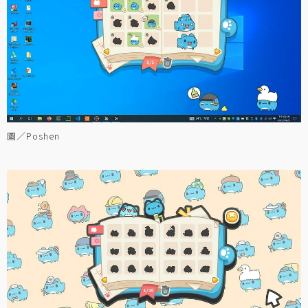
圖／Poshen