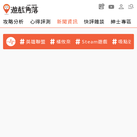
攻略分析
心得評測
新聞資訊
快評雜談
紳士專區
英雄聯盟
橘攸奈
Steam遊戲
吸點迷