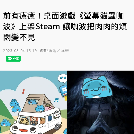
前有療癒！桌面遊戲《螢幕貓蟲咖
波》上架Steam 讓咖波把肉肉的煩
悶變不見
2023-03-04 15:19
遊戲角落／啄雞