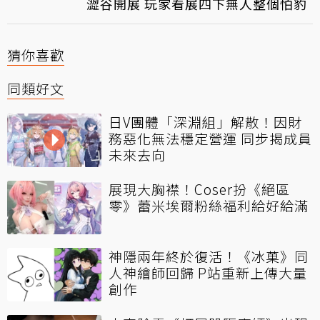
澀谷開展 玩家看展四下無人整個怕豹
猜你喜歡
同類好文
日V團體「深淵組」解散！因財
務惡化無法穩定營運 同步揭成員
未來去向
展現大胸襟！Coser扮《絕區
零》蕾米埃爾粉絲福利給好給滿
神隱兩年終於復活！《冰菓》同
人神繪師回歸 P站重新上傳大量
創作