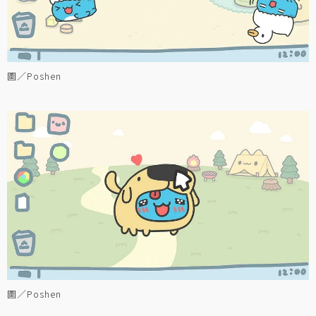
圖／Poshen
圖／Poshen