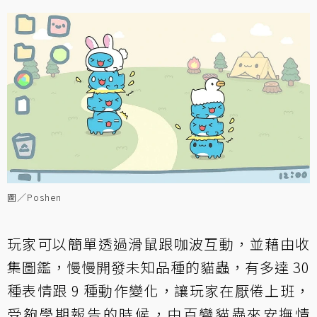
圖／Poshen
玩家可以簡單透過滑鼠跟咖波互動，並藉由收
集圖鑑，慢慢開發未知品種的貓蟲，有多達 30
種表情跟 9 種動作變化，讓玩家在厭倦上班，
受夠學期報告的時候，由百變貓蟲來安撫情