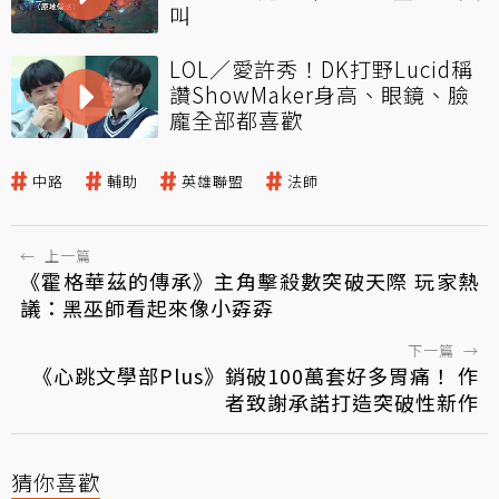
叫
LOL／愛許秀！DK打野Lucid稱
讚ShowMaker身高、眼鏡、臉
龐全部都喜歡
中路
輔助
英雄聯盟
法師
←
上一篇
《霍格華茲的傳承》主角擊殺數突破天際 玩家熱
議：黑巫師看起來像小孬孬
下一篇
→
《心跳文學部Plus》銷破100萬套好多胃痛！ 作
者致謝承諾打造突破性新作
猜你喜歡