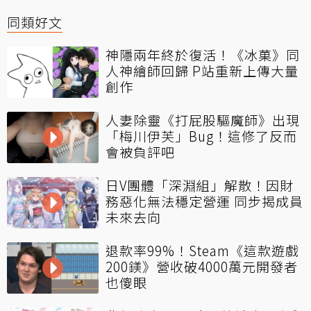
同類好文
神隱兩年終於復活！《冰菓》同
人神繪師回歸 P站重新上傳大量
創作
人妻除靈《打屁股驅魔師》出現
「梅川伊芙」Bug！這修了反而
會被負評吧
日V團體「深淵組」解散！因財
務惡化無法穩定營運 同步揭成員
未來去向
退款率99%！Steam《這款遊戲
200鎂》營收破4000萬元開發者
也傻眼