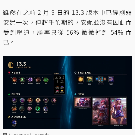
雖然在之前 2 月 9 日的 13.3 版本中已經削弱
安妮一次，但超乎預期的，安妮並沒有因此而
受到壓迫，勝率只從 56% 微微掉到 54% 而
已。
圖 / League of Legends