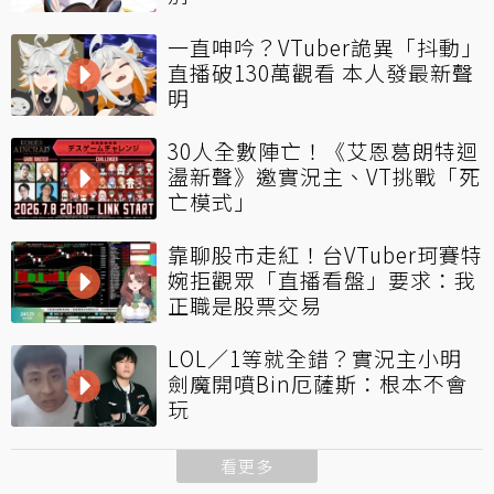
一直呻吟？VTuber詭異「抖動」
直播破130萬觀看 本人發最新聲
明
30人全數陣亡！《艾恩葛朗特迴
盪新聲》邀實況主、VT挑戰「死
亡模式」
靠聊股市走紅！台VTuber珂賽特
婉拒觀眾「直播看盤」要求：我
正職是股票交易
LOL／1等就全錯？實況主小明
劍魔開噴Bin厄薩斯：根本不會
玩
看更多