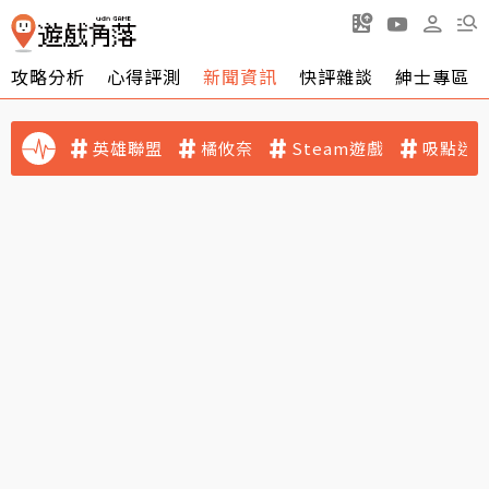
攻略分析
心得評測
新聞資訊
快評雜談
紳士專區
英雄聯盟
橘攸奈
Steam遊戲
吸點迷