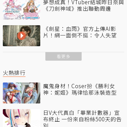
夢想成真！VTuber結城昨日奈與
《刀劍神域》推出聯動周邊
《劍星：血雨》官方上傳AI影
片！網一面倒不挺：令人失望
看更多
火熱排行
魔鬼身材！Coser扮《勝利女
神：妮姬》瑪律恰那泳裝造型
日V大代真白「畢業計數器」宣
布終止 一份來自粉絲500天的告
別