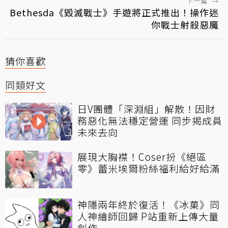
下一篇
→
Bethesda《毀滅戰士》手遊將正式推出！操作迷
你戰士射殺惡魔
猜你喜歡
同類好文
日V團體「深淵組」解散！因財
務惡化無法穩定營運 同步揭成員
未來去向
展現大胸襟！Coser扮《絕區
零》蕾米埃爾粉絲福利給好給滿
神隱兩年終於復活！《冰菓》同
人神繪師回歸 P站重新上傳大量
創作