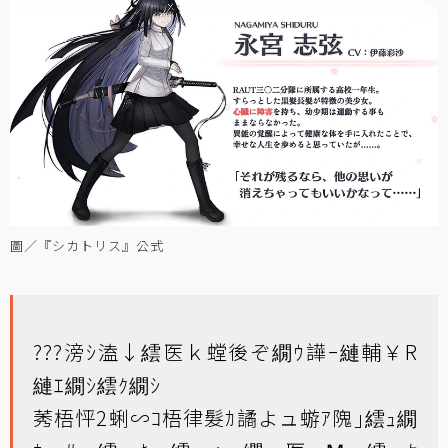
圖／『シカトリス』公式
???滂ｼ溘↓繧医ｋ螳後ぞ繝ｳ譁ｰ縺輔￥R
縺ｴ繝ｼ繧ｸ繝ｼ
莠梧怦2蜊∽ｺ梧律髮ｶ譎よュ蝣ｱ隗｣繧ｭ繝