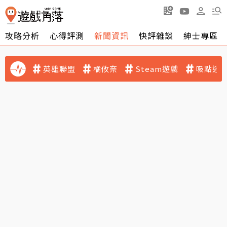
攻略分析
心得評測
新聞資訊
快評雜談
紳士專區
英雄聯盟
橘攸奈
Steam遊戲
吸點迷