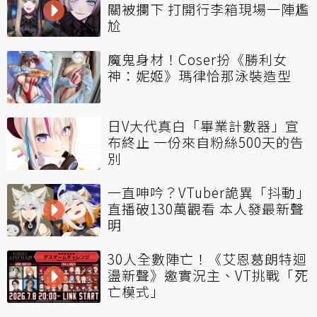
關被攔下 打開行李箱現場一陣尷
尬
魔鬼身材！Coser扮《勝利女
神：妮姬》瑪律恰那泳裝造型
日V大代真白「畢業計數器」宣
布終止 一份來自粉絲500天的告
別
一直呻吟？VTuber詭異「抖動」
直播破130萬觀看 本人發最新聲
明
30人全數陣亡！《艾恩葛朗特迴
盪新聲》邀實況主、VT挑戰「死
亡模式」