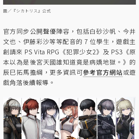
圖／『シカトリス』公式
官方同步公開聲優陣容，包括白砂沙帆、今井
文也、伊藤彩沙等等配音的 7 位學生，遊戲主
創請來 PS Vita RPG《犯罪少女2》及 PS3《原
本以為是後宮天國誰知道竟是病嬌地獄。》的
辰巳拓馬擔綱，更多資訊可
參考官方網站
或遊
戲角落後續報導。