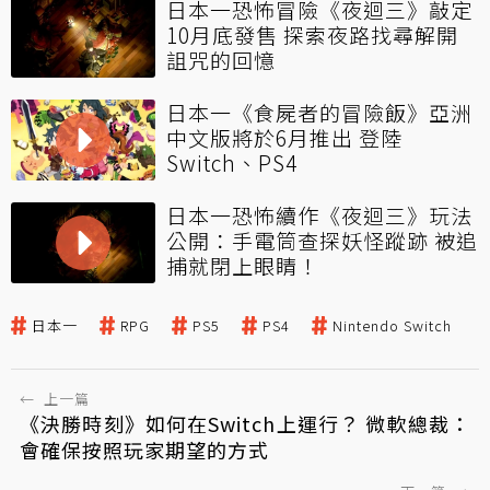
日本一恐怖冒險《夜迴三》敲定
10月底發售 探索夜路找尋解開
詛咒的回憶
日本一《食屍者的冒險飯》亞洲
中文版將於6月推出 登陸
Switch、PS4
日本一恐怖續作《夜迴三》玩法
公開：手電筒查探妖怪蹤跡 被追
捕就閉上眼睛！
日本一
RPG
PS5
PS4
Nintendo Switch
←
上一篇
《決勝時刻》如何在Switch上運行？ 微軟總裁：
會確保按照玩家期望的方式