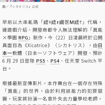
圖／『シカトリス』公式
早前以大串亂碼「繧ｷ繧ｫ繝医Μ繧ｹ」代稱，
連遊戲介紹、開發商都令人無法理解的「異能
×學園
RPG
」新作，今（22）日凌晨終於公開
真面目為《Xicatrice》（シカトリス），由
日
本一
軟體（日本一ソフトウェア）開發、預計
6 月 29 日登陸
PS5
、
PS4
、任天堂 Switch 平
台。
根據最新宣傳影片，本作舞台在一個存在特殊
「異能」的世界，由於利用該能力的犯罪猖
獗，玩家將扮演一名意外失去力量學校老師，