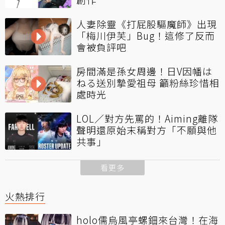
人妻除靈《打屁股驅魔師》出現
「梅川伊芙」Bug！這修了反而
會被負評吧
房間滿是孫女周邊！日V因幡は
ねる送別摯愛祖母 籲粉絲珍惜相
處時光
LOL／對方先罵的！Aiming離隊
聲明還原始末稱對方「不願與他
共事」
看更多
火熱排行
holo儒烏風亭螺鈿來台灣！在海