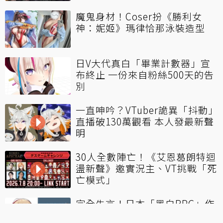
魔鬼身材！Coser扮《勝利女
神：妮姬》瑪律恰那泳裝造型
日V大代真白「畢業計數器」宣
布終止 一份來自粉絲500天的告
別
一直呻吟？VTuber詭異「抖動」
直播破130萬觀看 本人發最新聲
明
30人全數陣亡！《艾恩葛朗特迴
盪新聲》邀實況主、VT挑戰「死
亡模式」
完全失言！日本「黑白RPG」作
者喊「大東亞共榮圈萬歲」被中