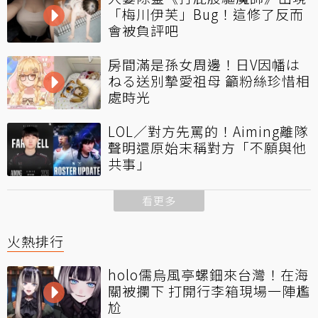
「梅川伊芙」Bug！這修了反而
會被負評吧
房間滿是孫女周邊！日V因幡は
ねる送別摯愛祖母 籲粉絲珍惜相
處時光
LOL／對方先罵的！Aiming離隊
聲明還原始末稱對方「不願與他
共事」
看更多
火熱排行
holo儒烏風亭螺鈿來台灣！在海
關被攔下 打開行李箱現場一陣尷
尬