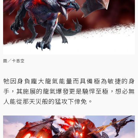
圖／卡普空
牠因身負龐大龍氣能量而具備極為敏捷的身
手，其施展的龍氣爆發更是驍悍至極，想必無
人能從那天災般的猛攻下倖免。