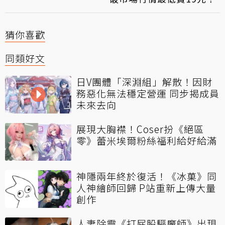
猜你喜歡
同類好文
日V團體「深淵組」解散！因財
務惡化無法穩定營運 同步揭成員
未來去向
展現大胸襟！Coser扮《絕區
零》蕾米埃爾粉絲福利給好給滿
神隱兩年終於復活！《冰菓》同
人神繪師回歸 P站重新上傳大量
創作
人妻除靈《打屁股驅魔師》出現