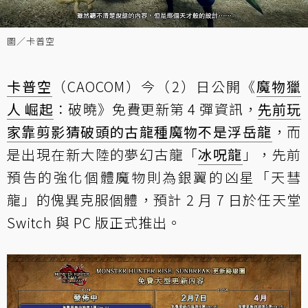
圖／卡普空
卡普空
（CAOCOM）今（2）日公開《
魔物獵
人 崛起
：破曉》免費更新第 4 彈資訊，
先前玩
家靠剪影猜破頭的古龍種魔物不是浮岳龍
，而
是出現在新大陸的夢幻古龍「
冰呪龍
」，先前
預告的強化個體魔物則為銀翼的凶星「天彗
龍」的傀異克服個體，預計 2 月 7 日於任天堂
Switch 與 PC 版正式推出。