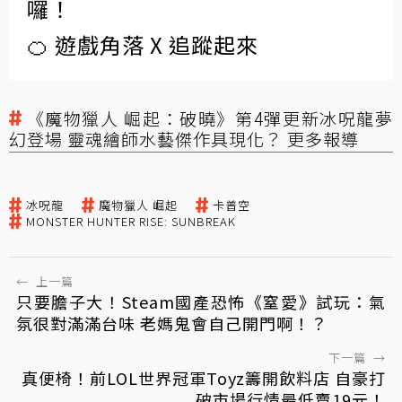
囉！
🍊 遊戲角落 X 追蹤起來
《魔物獵人 崛起：破曉》第4彈更新冰呪龍夢
幻登場 靈魂繪師水藝傑作具現化？ 更多報導
冰呪龍
魔物獵人 崛起
卡普空
MONSTER HUNTER RISE: SUNBREAK
←
上一篇
只要膽子大！Steam國產恐怖《窒愛》試玩：氣
氛很對滿滿台味 老媽鬼會自己開門啊！？
下一篇
→
真便椅！前LOL世界冠軍Toyz籌開飲料店 自豪打
破市場行情最低賣19元！