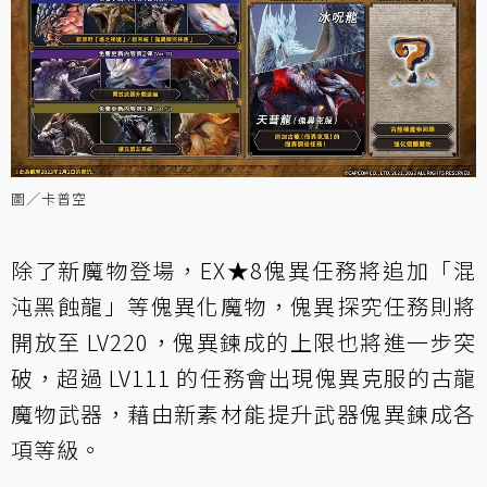
圖／卡普空
除了新魔物登場，EX★8傀異任務將追加「混
沌黑蝕龍」等傀異化魔物，傀異探究任務則將
開放至 LV220，傀異鍊成的上限也將進一步突
破，超過 LV111 的任務會出現傀異克服的古龍
魔物武器，藉由新素材能提升武器傀異鍊成各
項等級。