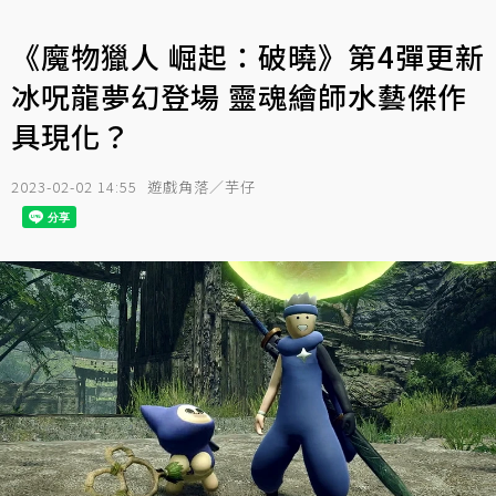
《魔物獵人 崛起：破曉》第4彈更新
冰呪龍夢幻登場 靈魂繪師水藝傑作
具現化？
2023-02-02 14:55
遊戲角落／芋仔