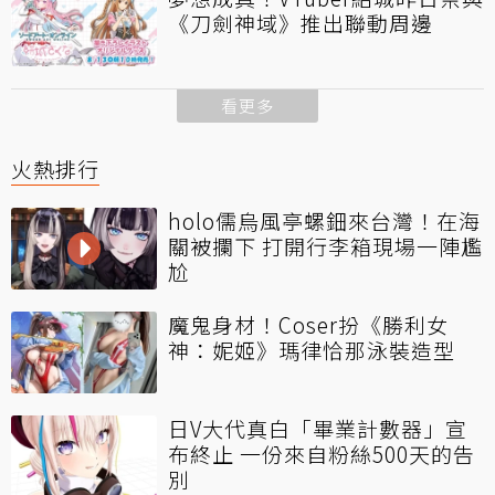
《刀劍神域》推出聯動周邊
看更多
火熱排行
holo儒烏風亭螺鈿來台灣！在海
關被攔下 打開行李箱現場一陣尷
尬
魔鬼身材！Coser扮《勝利女
神：妮姬》瑪律恰那泳裝造型
日V大代真白「畢業計數器」宣
布終止 一份來自粉絲500天的告
別