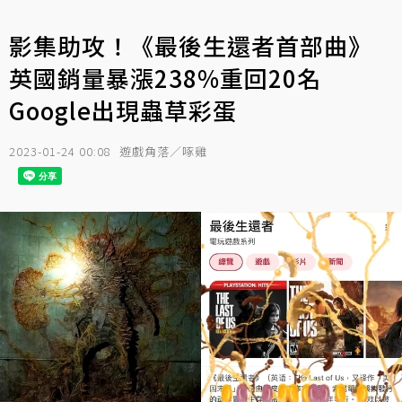
影集助攻！《最後生還者首部曲》
英國銷量暴漲238%重回20名
Google出現蟲草彩蛋
2023-01-24 00:08
遊戲角落／啄雞