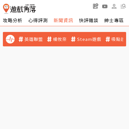
攻略分析
心得評測
新聞資訊
快評雜談
紳士專區
英雄聯盟
橘攸奈
Steam遊戲
吸點迷