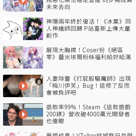
未來去向
神隱兩年終於復活！《冰菓》同
人神繪師回歸 P站重新上傳大量
創作
展現大胸襟！Coser扮《絕區
零》蕾米埃爾粉絲福利給好給滿
人妻除靈《打屁股驅魔師》出現
「梅川伊芙」Bug！這修了反而
會被負評吧
退款率99%！Steam《這款遊戲
200鎂》營收破4000萬元開發者
也傻眼
夢想成真！VTuber結城昨日奈與