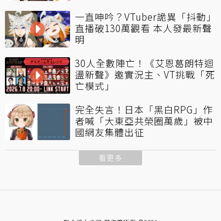
一直呻吟？VTuber詭異「抖動」
直播破130萬觀看 本人發最新聲
明
30人全數陣亡！《艾恩葛朗特迴
盪新聲》邀實況主、VT挑戰「死
亡模式」
完全失言！日本「黑白RPG」作
者喊「大東亞共榮圈萬歲」被中
國網友集體出征
看更多