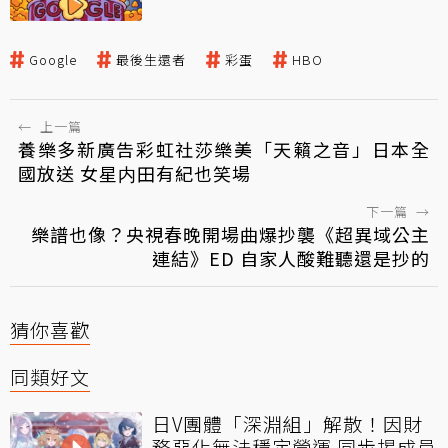
Google
最後生還者
彩蛋
HBO
←
上一篇
養樂多新廣告彩虹社莎樂美「天籟之音」日本全
國放送 女星内田有紀也笑場
下一篇
→
樂譜也像？央視春晚開場曲爆抄襲《超異域公主
連結》ED 自家人酸難聽還是抄的
猜你喜歡
同類好文
日V團體「深淵組」解散！因財
務惡化無法穩定營運 同步揭成員