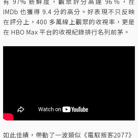
有 97% 新鮮度，觀眾評分高達 96％，在
IMDb 也獲得 9.4 分的高分。好表現不只反映
在評分上，400 多萬線上觀眾的收視率，更是
在 HBO Max 平台的收視紀錄排行名列前茅。
如此佳績，帶動了一波類似《電馭叛客2077》