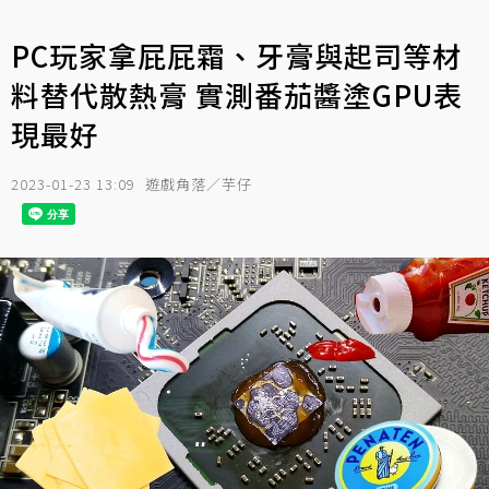
PC玩家拿屁屁霜、牙膏與起司等材
料替代散熱膏 實測番茄醬塗GPU表
現最好
2023-01-23 13:09
遊戲角落／芋仔