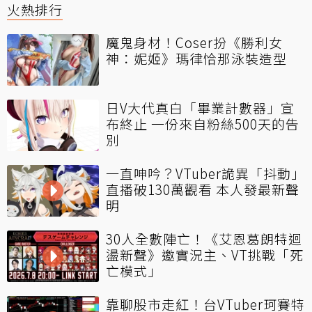
火熱排行
魔鬼身材！Coser扮《勝利女
神：妮姬》瑪律恰那泳裝造型
日V大代真白「畢業計數器」宣
布終止 一份來自粉絲500天的告
別
一直呻吟？VTuber詭異「抖動」
直播破130萬觀看 本人發最新聲
明
30人全數陣亡！《艾恩葛朗特迴
盪新聲》邀實況主、VT挑戰「死
亡模式」
靠聊股市走紅！台VTuber珂賽特