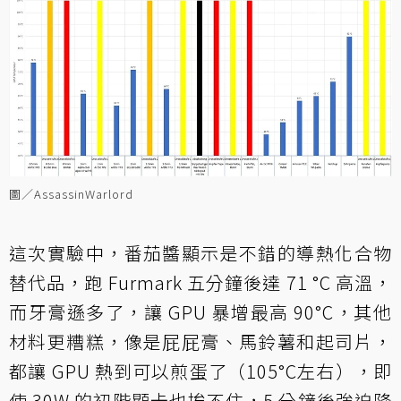
圖／AssassinWarlord
這次實驗中，番茄醬顯示是不錯的導熱化合物
替代品，跑 Furmark 五分鐘後達 71 °C 高溫，
而牙膏遜多了，讓 GPU 暴增最高 90°C，其他
材料更糟糕，像是屁屁膏、馬鈴薯和起司片，
都讓 GPU 熱到可以煎蛋了（105°C左右），即
使 30W 的初階顯卡也挨不住，5 分鐘後強迫降