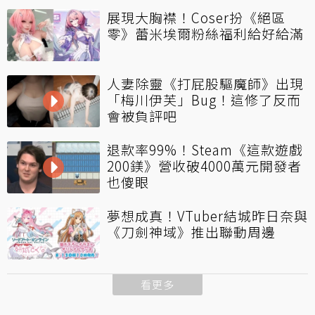
展現大胸襟！Coser扮《絕區
零》蕾米埃爾粉絲福利給好給滿
人妻除靈《打屁股驅魔師》出現
「梅川伊芙」Bug！這修了反而
會被負評吧
退款率99%！Steam《這款遊戲
200鎂》營收破4000萬元開發者
也傻眼
夢想成真！VTuber結城昨日奈與
《刀劍神域》推出聯動周邊
看更多