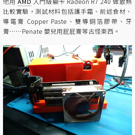
他用
AMD
入門級顯卡 Radeon R7 240 做散熱
比較實驗，測試材料包括護手霜、前述食材、
導電膏 Copper Paste、雙導銅箔膠帶、牙
膏……Penate 嬰兒用屁屁膏等古怪東西。