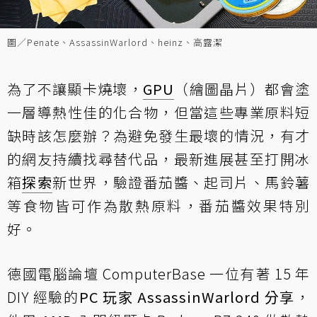
圖／Penate、AssassinWarlord、heinz、高露潔
為了不讓顯卡燒壞，
GPU
（繪圖晶片）都會塗
一層導熱性佳的化合物，但當這些專業原料短
缺時該怎麼辦？為避免發生最壞的情況，有才
的網友持續找尋替代品，最新進展甚至打開冰
箱
探索
新世界，驗證番茄醬、起司片、馬鈴薯
等食物皆可作為散熱原料，番茄醬效果特別
好。
德國電腦論壇 ComputerBase 一位有著 15 年
DIY 經驗的
PC 玩家 AssassinWarlord 分享
，