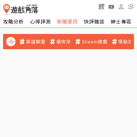
攻略分析
心得評測
新聞資訊
快評雜談
紳士專區
英雄聯盟
橘攸奈
Steam遊戲
吸點迷