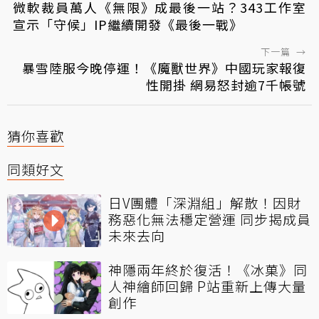
微軟裁員萬人《無限》成最後一站？343工作室
宣示「守候」IP繼續開發《最後一戰》
下一篇
→
暴雪陸服今晚停運！《魔獸世界》中國玩家報復
性開掛 網易怒封逾7千帳號
猜你喜歡
同類好文
日V團體「深淵組」解散！因財
務惡化無法穩定營運 同步揭成員
未來去向
神隱兩年終於復活！《冰菓》同
人神繪師回歸 P站重新上傳大量
創作