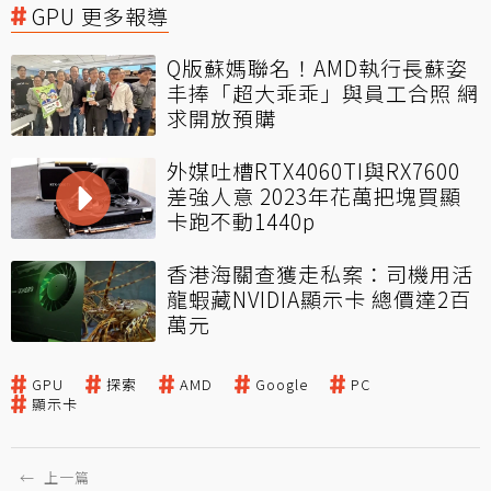
GPU 更多報導
Q版蘇媽聯名！AMD執行長蘇姿
丰捧「超大乖乖」與員工合照 網
求開放預購
外媒吐槽RTX4060TI與RX7600
差強人意 2023年花萬把塊買顯
卡跑不動1440p
香港海關查獲走私案：司機用活
龍蝦藏NVIDIA顯示卡 總價達2百
萬元
GPU
探索
AMD
Google
PC
顯示卡
←
上一篇