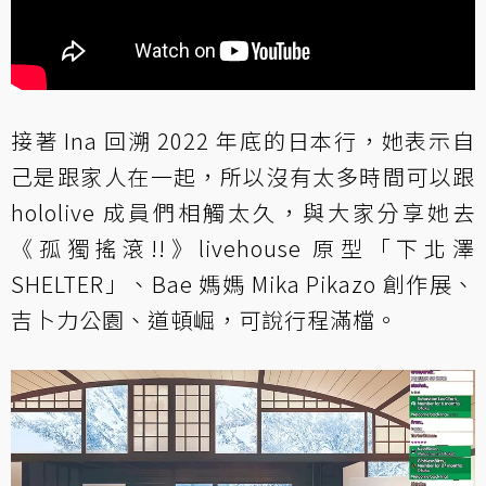
接著 Ina 回溯 2022 年底的日本行，她表示自
己是跟家人在一起，所以沒有太多時間可以跟
hololive 成員們相觸太久，與大家分享她去
《孤獨搖滾!!》livehouse 原型「下北澤
SHELTER」、Bae 媽媽 Mika Pikazo 創作展、
吉卜力公園、道頓崛，可說行程滿檔。