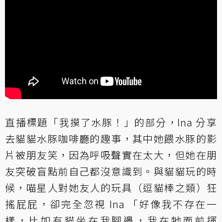
直播標題「我摸了水豚！」的部分，Ina 分享
去貓貓水豚咖啡廳的趣事，其中她餵水豚的影
片被朋友笑，因為呼吸聲實在太大，但她在朋
友突破盲點前自己都沒意識到。與貓貓玩的時
候，喵星人對她友人的玩具（逗貓棒之類）狂
搖屁屁，卻完全忽視 Ina 「好像我不存在一
樣，比如有貓坐在我腳邊，我在牠面前揮