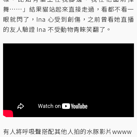
舞……」結果貓站起來直接走過，看都不看一
眼就閃了，Ina 心受到創傷，之前曾看她直播
的友人驗證 Ina 不受動物青睞笑翻了。
有人將呼吸聲搭配其他人拍的水豚影片wwww