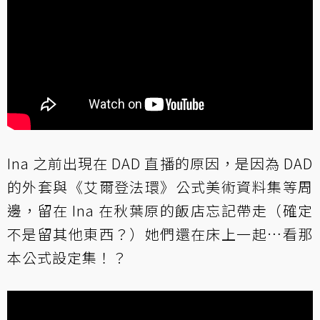
Ina 之前出現在 DAD 直播的原因，是因為 DAD
的外套與《艾爾登法環》公式美術資料集等周
邊，留在 Ina 在秋葉原的飯店忘記帶走（確定
不是留其他東西？）她們還在床上一起…看那
本公式設定集！？