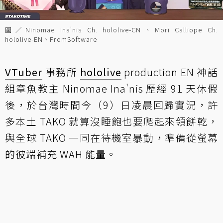
圖／Ninomae Ina'nis Ch. hololive-CN、Mori Calliope Ch.
hololive-EN、FromSoftware
VTuber
事務所
hololive
production EN 神話
組章魚教主 Ninomae Ina'nis 歷經 91 天休假
後，於台灣時間今（9）日凌晨回歸實況，許
多本土 TAKO 就算沒睡飽也要爬起來領餅乾，
與全球 TAKO 一同在待機室暴動，準備從螢幕
的彼端補充 WAH 能量。