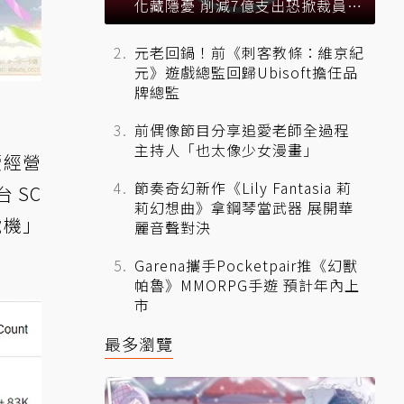
化藏隱憂 削減7億支出恐掀裁員風
暴？
元老回鍋！前《刺客教條：維京紀
元》遊戲總監回歸Ubisoft擔任品
牌總監
前偶像節目分享追愛老師全過程
主持人「也太像少女漫畫」
續經營
節奏奇幻新作《Lily Fantasia 莉
 SC
莉幻想曲》拿鋼琴當武器 展開華
號機」
麗音聲對決
Garena攜手Pocketpair推《幻獸
帕魯》MMORPG手遊 預計年內上
市
最多瀏覽