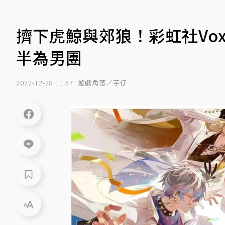
擠下虎鯨與郊狼！彩虹社Vox A
半為男團
2022-12-28 11:57
遊戲角落／芋仔