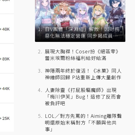
日V團體「深淵組」解散！因財務
惡化無法穩定營運 同步揭成員未
來去向
展現大胸襟！Coser扮《絕區零》
蕾米埃爾粉絲福利給好給滿
神隱兩年終於復活！《冰菓》同人
神繪師回歸 P站重新上傳大量創作
人妻除靈《打屁股驅魔師》出現
「梅川伊芙」Bug！這修了反而會
被負評吧
LOL／對方先罵的！Aiming離隊聲
明還原始末稱對方「不願與他共
事」