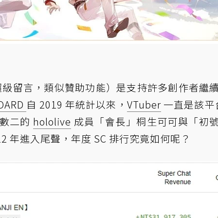
超級留言，類似贊助功能）是支持許多創作者繼
OARD
自 2019 年統計以來，
VTuber
一直是該平台
數一數二的
hololive
成員「會長」桐生可可與「初
2 年進入尾聲，年度 SC 排行究竟如何呢？