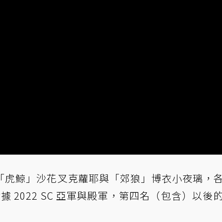
 holoX「虎鯨」沙花叉克蘿耶與「郊狼」博衣小夜璃，
3 萬元佔據 2022 SC 亞軍與殿軍，第四名（包含）以後