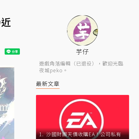
0近
芋仔
遊戲角落編輯（已退役），歡迎光臨
夜城peko。
最新文章
沙國財團天價收購EA！公司私有