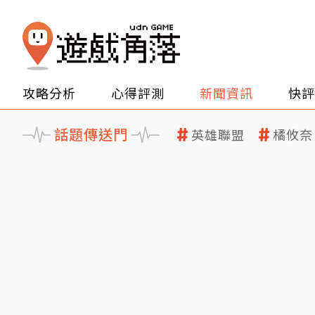
攻略分析
心得評測
新聞資訊
快評
話題傳送門
英雄聯盟
橘攸奈