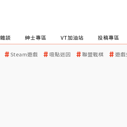
雜談
紳士專區
VT加油站
投稿專區
Steam遊戲
吸點迷因
聯盟戰棋
遊戲