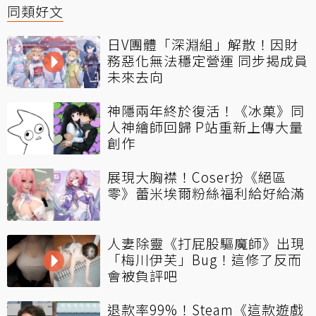
同類好文
日V團體「深淵組」解散！因財
務惡化無法穩定營運 同步揭成員
未來去向
神隱兩年終於復活！《冰菓》同
人神繪師回歸 P站重新上傳大量
創作
展現大胸襟！Coser扮《絕區
零》蕾米埃爾粉絲福利給好給滿
人妻除靈《打屁股驅魔師》出現
「梅川伊芙」Bug！這修了反而
會被負評吧
退款率99%！Steam《這款遊戲