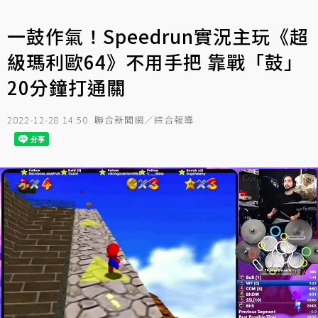
一鼓作氣！Speedrun實況主玩《超
級瑪利歐64》不用手把 靠戰「鼓」
20分鐘打通關
2022-12-28 14:50
聯合新聞網／綜合報導