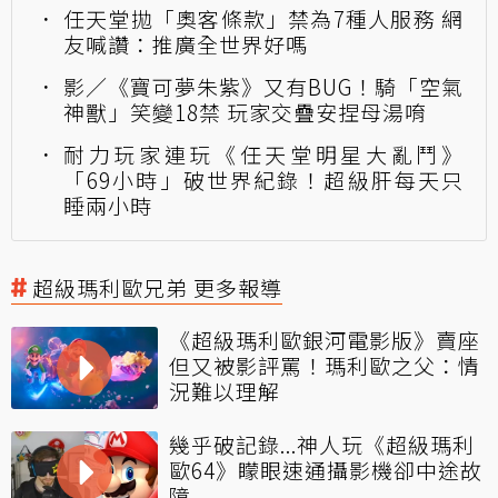
任天堂拋「奧客條款」禁為7種人服務 網
友喊讚：推廣全世界好嗎
影／《寶可夢朱紫》又有BUG！騎「空氣
神獸」笑變18禁 玩家交疊安捏母湯唷
耐力玩家連玩《任天堂明星大亂鬥》
「69小時」破世界紀錄！超級肝每天只
睡兩小時
超級瑪利歐兄弟 更多報導
《超級瑪利歐銀河電影版》賣座
但又被影評罵！瑪利歐之父：情
況難以理解
幾乎破記錄...神人玩《超級瑪利
歐64》矇眼速通攝影機卻中途故
障