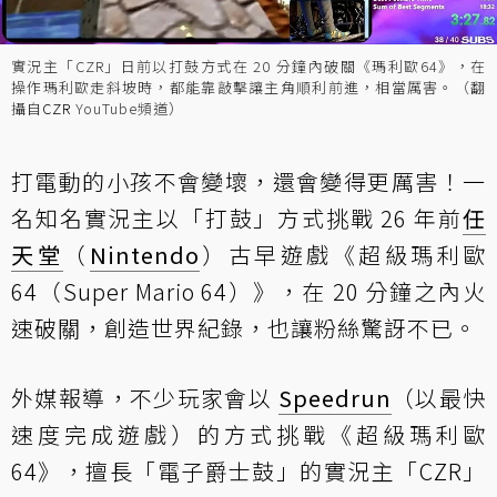
實況主「CZR」日前以打鼓方式在 20 分鐘內破關《瑪利歐64》，在
操作瑪利歐走斜坡時，都能靠敲擊讓主角順利前進，相當厲害。（翻
攝自
CZR
YouTube頻道）
打電動的小孩不會變壞，還會變得更厲害！一
名知名實況主以「打鼓」方式挑戰 26 年前
任
天堂
（
Nintendo
）古早遊戲《超級瑪利歐
64（Super Mario 64）》，在 20 分鐘之內火
速破關，創造世界紀錄，也讓粉絲驚訝不已。
外媒
報導
，不少玩家會以
Speedrun
（以最快
速度完成遊戲）的方式挑戰《超級瑪利歐
64》，擅長「電子爵士鼓」的實況主「CZR」