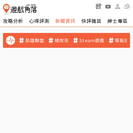
攻略分析
心得評測
新聞資訊
快評雜談
紳士專區
英雄聯盟
橘攸奈
Steam遊戲
吸點迷