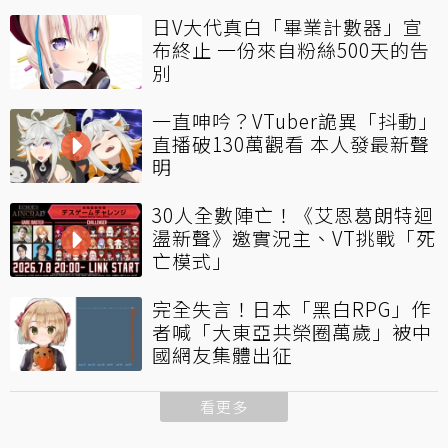
日V大代真白「畢業計數器」宣
布終止 一份來自粉絲500天的告
別
一直呻吟？VTuber詭異「抖動」
直播破130萬觀看 本人發最新聲
明
30人全數陣亡！《艾恩葛朗特迴
盪新聲》邀實況主、VT挑戰「死
亡模式」
完全失言！日本「黑白RPG」作
者喊「大東亞共榮圈萬歲」被中
國網友集體出征
看更多