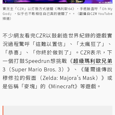
實況主「CZR」以打鼓方式破關《瑪利歐64》，手遮臉直呼「Oh My
God」，似乎也不敢相信自己真的破關了。。（翻攝自
CZR
YouTube
頻道）
不少網友看完CZR以鼓創造世界紀錄的遊戲實
況
過程
驚呼「這難以置信」、「太瘋狂了」、
「恭喜」、「你終於做到了」。CZR表示，下
一個打鼓Speedrun想挑戰《
超級瑪利歐兄弟
3（Super Mario Bros. 3）》、《薩爾達傳說
穆修拉的假面（Zelda: Majora's Mask）》或
是俗稱「麥塊」的《Minecraft》等遊戲。