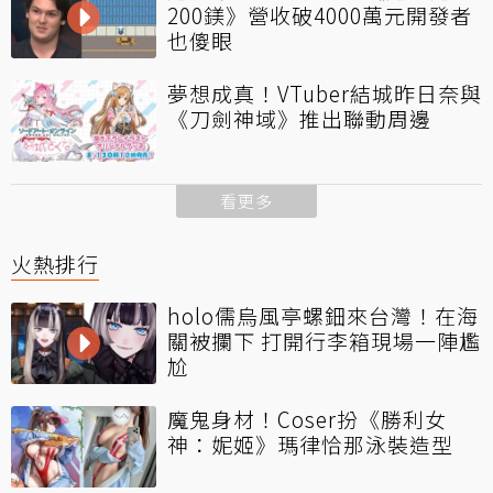
200鎂》營收破4000萬元開發者
也傻眼
夢想成真！VTuber結城昨日奈與
《刀劍神域》推出聯動周邊
看更多
火熱排行
holo儒烏風亭螺鈿來台灣！在海
關被攔下 打開行李箱現場一陣尷
尬
魔鬼身材！Coser扮《勝利女
神：妮姬》瑪律恰那泳裝造型