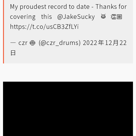
My proudest record to date - Thanks for
covering this
@JakeSucky
🥁👏🏼
https://t.co/usCB3ZfLYi
— czr 🍥 (@czr_drums)
2022年12月22
日