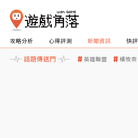
攻略分析
心得評測
新聞資訊
快評
話題傳送門
英雄聯盟
橘攸奈