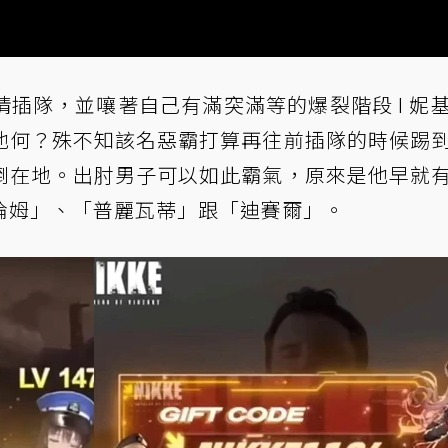
插隊，並嚷著自己有滿突滿等的爆裂階段 I 妮
他何？殊不知該名惡霸打算再往前插隊的時候踢
倒在地。出肘男子可以如此霸氣，原來是他早就
倫姆」、「普麗瓦蒂」跟「迪賽爾」。