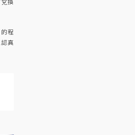
有兌換
」的程
區認真