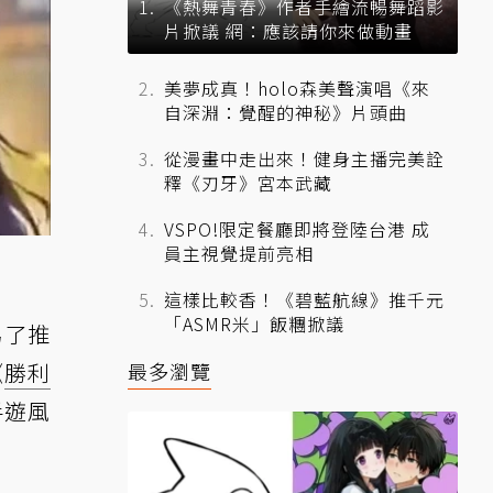
《熱舞青春》作者手繪流暢舞蹈影
片掀議 網：應該請你來做動畫
美夢成真！holo森美聲演唱《來
自深淵：覺醒的神秘》片頭曲
從漫畫中走出來！健身主播完美詮
釋《刃牙》宮本武藏
VSPO!限定餐廳即將登陸台港 成
員主視覺提前亮相
這樣比較香！《碧藍航線》推千元
「ASMR米」飯糰掀議
為了推
《
勝利
最多瀏覽
手遊風