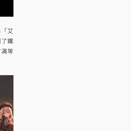
基「艾
到了鐵
有滿等