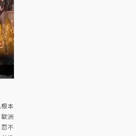
己根本
是歐洲
 忍不