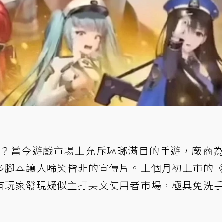
R 魔麗安？當今遊戲市場上充斥琳瑯滿目的手遊，廠商
多腳本讓人啼笑皆非的宣傳片。上個月初上市的
有玩家發現疑似主打英文使用者市場，極具免洗