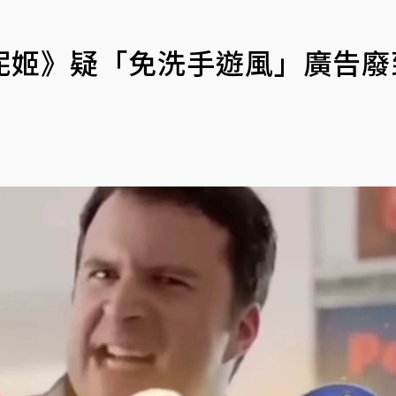
妮姬》疑「免洗手遊風」廣告廢
？