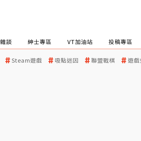
雜談
紳士專區
VT加油站
投稿專區
Steam遊戲
吸點迷因
聯盟戰棋
遊戲