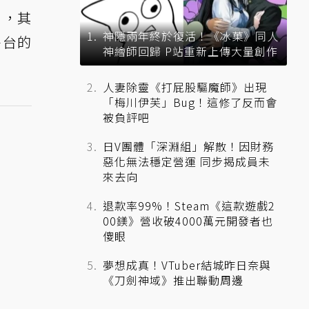
片，其
神隱兩年終於復活！《冰菓》同人
平台的
神繪師回歸 P站重新上傳大量創作
人妻除靈《打屁股驅魔師》出現
「梅川伊芙」Bug！這修了反而會
被負評吧
日V團體「深淵組」解散！因財務
惡化無法穩定營運 同步揭成員未
來去向
退款率99%！Steam《這款遊戲2
00鎂》營收破4000萬元開發者也
傻眼
夢想成真！VTuber結城昨日奈與
《刀劍神域》推出聯動周邊