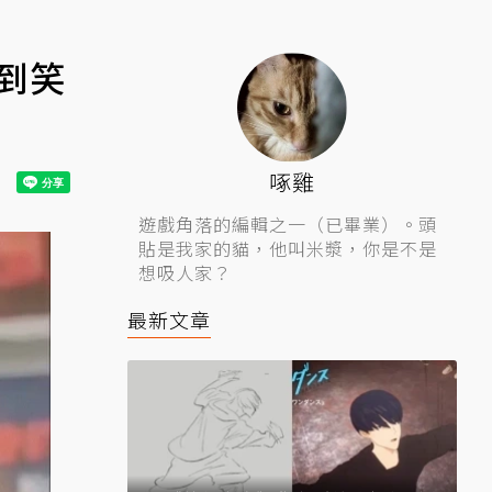
到笑
啄雞
遊戲角落的編輯之一（已畢業）。頭
貼是我家的貓，他叫米漿，你是不是
想吸人家？
最新文章