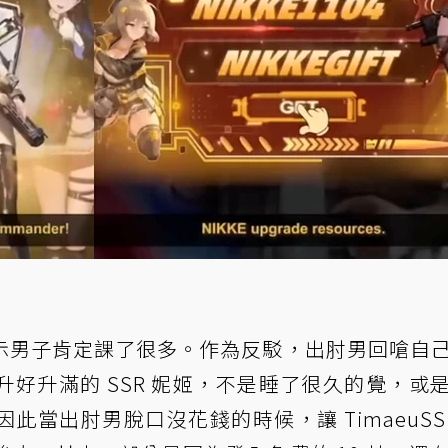
示男子肯定課了很多。作為反駁，出肘男回嗆自
隻升好升滿的 SSR 妮姬，不是睡了很久的覺，或
當出肘男脫口沒花錢的時候，讓 TimaeuSS