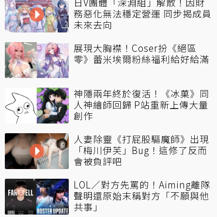
日V團體「深淵組」解散！因財
務惡化無法穩定營運 同步揭成員
未來去向
展現大胸襟！Coser扮《絕區
零》蕾米埃爾粉絲福利給好給滿
神隱兩年終於復活！《冰菓》同
人神繪師回歸 P站重新上傳大量
創作
人妻除靈《打屁股驅魔師》出現
「梅川伊芙」Bug！這修了反而
會被負評吧
LOL／對方先罵的！Aiming離隊
聲明還原始末稱對方「不願與他
共事」