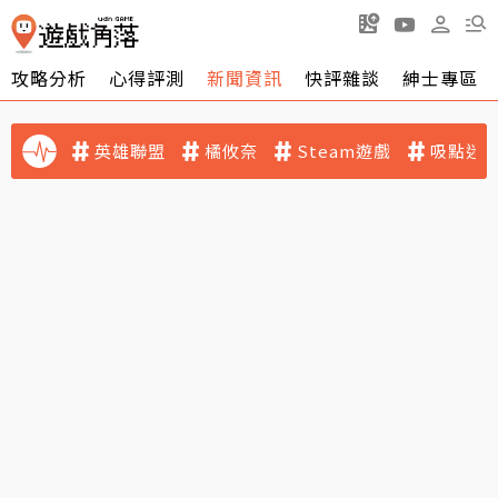
攻略分析
心得評測
新聞資訊
快評雜談
紳士專區
英雄聯盟
橘攸奈
Steam遊戲
吸點迷