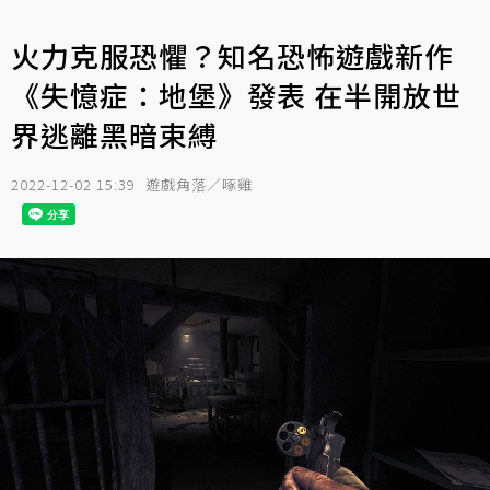
火力克服恐懼？知名恐怖遊戲新作
《失憶症：地堡》發表 在半開放世
界逃離黑暗束縛
2022-12-02 15:39
遊戲角落／啄雞