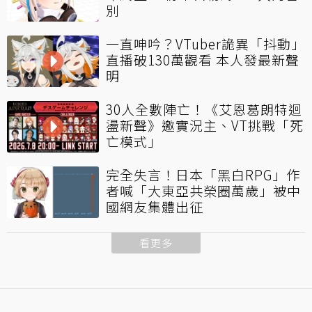
別
一直呻吟？VTuber詭異「抖動」
直播破130萬觀看 本人發最新聲
明
30人全數陣亡！《艾恩葛朗特迴
盪新聲》邀實況主、VT挑戰「死
亡模式」
完全失言！日本「黑白RPG」作
者喊「大東亞共榮圈萬歲」被中
國網友集體出征
看更多