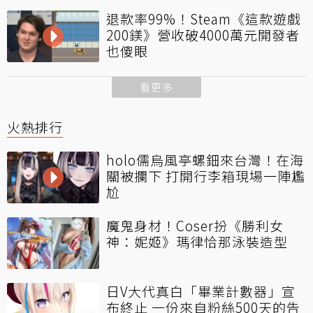
退款率99%！Steam《這款遊戲
200鎂》營收破4000萬元開發者
也傻眼
看更多
火熱排行
holo儒烏風亭螺鈿來台灣！在海
關被攔下 打開行李箱現場一陣尷
尬
魔鬼身材！Coser扮《勝利女
神：妮姬》瑪律恰那泳裝造型
日V大代真白「畢業計數器」宣
布終止 一份來自粉絲500天的告