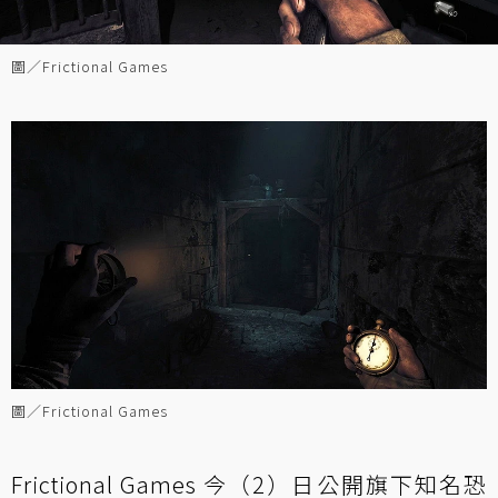
圖／Frictional Games
圖／Frictional Games
Frictional Games 今（2）日公開旗下知名恐