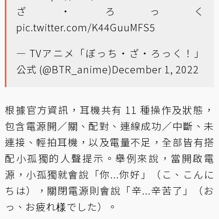
ざ・ろっく
pic.twitter.com/K44GuuMFS5
— TVアニメ「ぼっち・ざ・ろっく！」
公式 (@BTR_anime)
December 1, 2022
根據官方資訊，耳機共有 11 種操作及狀態，
包含電源開／關、配對、連線成功／中斷、未
連接、輕拍耳機，以及電量不足，全部皆有搭
配小孤獨的人聲提示。舉例來說，當開啟電
源，小孤獨就會說「你...你好」（こ、こんに
ちは），關閉電源則會說「辛...辛苦了」（お
っ、お疲れ様でした）。