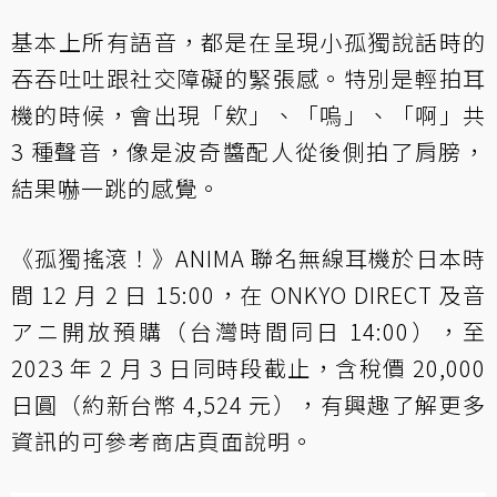
基本上所有語音，都是在呈現小孤獨說話時的
吞吞吐吐跟社交障礙的緊張感。特別是輕拍耳
機的時候，會出現「欸」、「嗚」、「啊」共
3 種聲音，像是波奇醬配人從後側拍了肩膀，
結果嚇一跳的感覺。
《孤獨搖滾！》ANIMA 聯名無線耳機於日本時
間 12 月 2 日 15:00，在 ONKYO DIRECT 及音
アニ開放預購（台灣時間同日 14:00），至
2023 年 2 月 3 日同時段截止，含稅價 20,000
日圓（約新台幣 4,524 元），有興趣了解更多
資訊的可參考商店頁面說明。