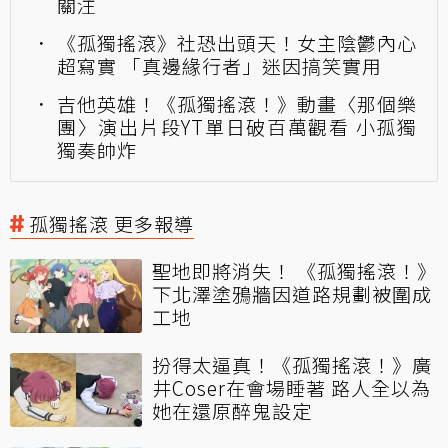
關注
《孤獨搖滾》社恐出頭天！女主陰鬱內心
超寫實 「真邊緣行者」迷因搞笑實用
吉他英雄！《孤獨搖滾！》動畫〈那個樂
團〉演出片段YT單日破百萬觀看 小孤獨
獨奏帥炸
孤獨搖滾 更多報導
聖地即將消失！ 《孤獨搖滾！》
下北澤塗鴉牆因道路規劃被圍成
工地
扮得太逼真！《孤獨搖滾！》廣
井Coser在會場睡著 路人全以為
她在還原醉鬼設定