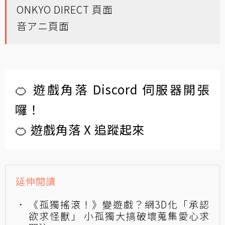
ONKYO DIRECT 頁面
音アニ頁面
🍊 遊戲角落 Discord 伺服器開張
囉！
🍊 遊戲角落 X 追蹤起來
延伸閱讀
《孤獨搖滾！》變遊戲？網3D化「承認
欲求怪獸」 小孤獨大搞破壞蒐集愛心求