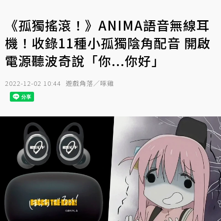
《孤獨搖滾！》ANIMA語音無線耳
機！收錄11種小孤獨陰角配音 開啟
電源聽波奇說「你...你好」
2022-12-02 10:44
遊戲角落／啄雞