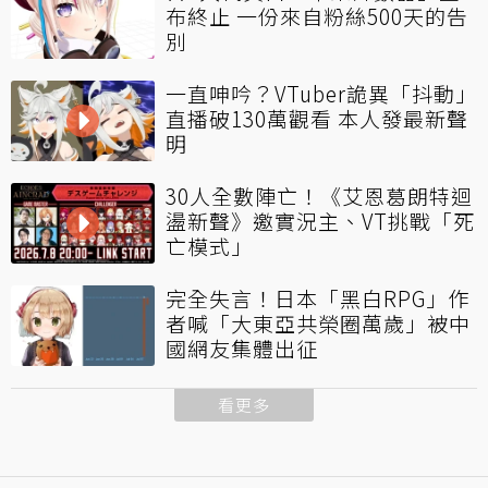
布終止 一份來自粉絲500天的告
別
一直呻吟？VTuber詭異「抖動」
直播破130萬觀看 本人發最新聲
明
30人全數陣亡！《艾恩葛朗特迴
盪新聲》邀實況主、VT挑戰「死
亡模式」
完全失言！日本「黑白RPG」作
者喊「大東亞共榮圈萬歲」被中
國網友集體出征
看更多