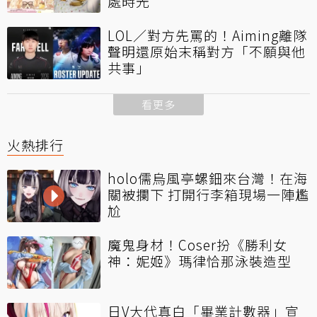
處時光
LOL／對方先罵的！Aiming離隊
聲明還原始末稱對方「不願與他
共事」
看更多
火熱排行
holo儒烏風亭螺鈿來台灣！在海
關被攔下 打開行李箱現場一陣尷
尬
魔鬼身材！Coser扮《勝利女
神：妮姬》瑪律恰那泳裝造型
日V大代真白「畢業計數器」宣