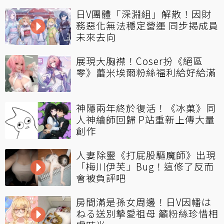
日V團體「深淵組」解散！因財
務惡化無法穩定營運 同步揭成員
未來去向
展現大胸襟！Coser扮《絕區
零》蕾米埃爾粉絲福利給好給滿
神隱兩年終於復活！《冰菓》同
人神繪師回歸 P站重新上傳大量
創作
人妻除靈《打屁股驅魔師》出現
「梅川伊芙」Bug！這修了反而
會被負評吧
房間滿是孫女周邊！日V因幡は
ねる送別摯愛祖母 籲粉絲珍惜相