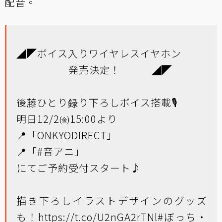
配音。
◢◤ボイス入りワイヤレスイヤホン
発売決定！ ◢◤
後藤ひとり録り下ろしボイス搭載🎙
明日12/2㈮15:00より
📍「ONKYODIRECT」
📍「
#音アニ
」
にてご予約受付スタート♪
描き下ろしイラストデザインのグッズ
も！
https://t.co/U2nGA2rTNl
#ぼっち・