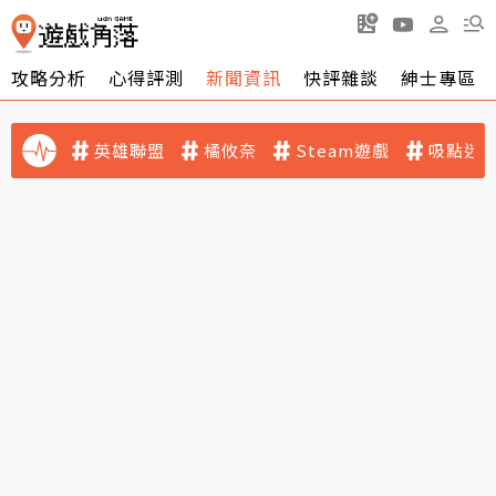
攻略分析
心得評測
新聞資訊
快評雜談
紳士專區
英雄聯盟
橘攸奈
Steam遊戲
吸點迷