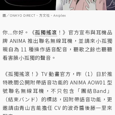
圖／ONKYO DIRECT、方文社、Aniplex
你...你好。《
孤獨搖滾
！》官方宣布與耳機品
牌 ANIMA 推出聯名無線耳機，並請來小孤獨
親自為 11 種操作語音配音，聽歌之餘也聽聽
看害臊小孤獨的聲音。
《孤獨搖滾！》TV 動畫官方，昨（1）日於推
特晚間公開附帶語音功能的 ANIMA AOW01 型
號聯名無線耳機，不只包含「團結Band」
（結束バンド）的標誌，因附帶語音功能，更
邀請由青山吉能擔任 CV 的波奇醬後藤一里來