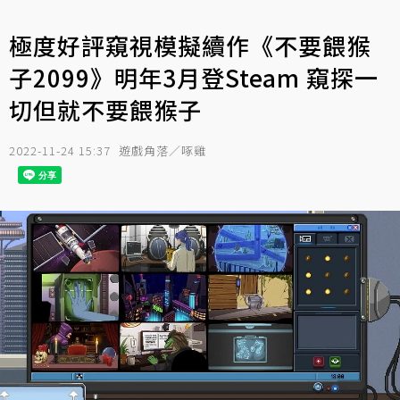
極度好評窺視模擬續作《不要餵猴
子2099》明年3月登Steam 窺探一
切但就不要餵猴子
2022-11-24 15:37
遊戲角落／啄雞