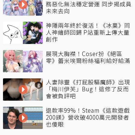
務惡化無法穩定營運 同步揭成員
未來去向
神隱兩年終於復活！《冰菓》同
人神繪師回歸 P站重新上傳大量
創作
展現大胸襟！Coser扮《絕區
零》蕾米埃爾粉絲福利給好給滿
人妻除靈《打屁股驅魔師》出現
「梅川伊芙」Bug！這修了反而
會被負評吧
退款率99%！Steam《這款遊戲
200鎂》營收破4000萬元開發者
也傻眼