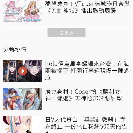
夢想成真！VTuber結城昨日奈與
《刀劍神域》推出聯動周邊
看更多
火熱排行
holo儒烏風亭螺鈿來台灣！在海
關被攔下 打開行李箱現場一陣尷
尬
魔鬼身材！Coser扮《勝利女
神：妮姬》瑪律恰那泳裝造型
日V大代真白「畢業計數器」宣
布終止 一份來自粉絲500天的告
別