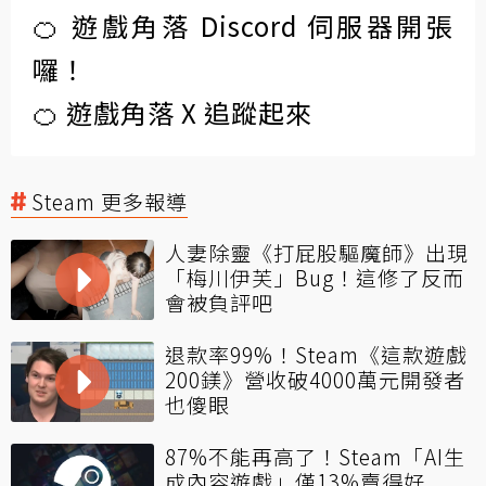
🍊 遊戲角落 Discord 伺服器開張
囉！
🍊 遊戲角落 X 追蹤起來
Steam 更多報導
人妻除靈《打屁股驅魔師》出現
「梅川伊芙」Bug！這修了反而
會被負評吧
退款率99%！Steam《這款遊戲
200鎂》營收破4000萬元開發者
也傻眼
87%不能再高了！Steam「AI生
成內容遊戲」僅13%賣得好