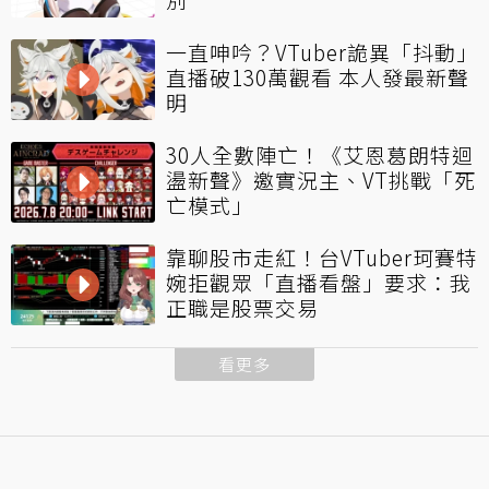
一直呻吟？VTuber詭異「抖動」
直播破130萬觀看 本人發最新聲
明
30人全數陣亡！《艾恩葛朗特迴
盪新聲》邀實況主、VT挑戰「死
亡模式」
靠聊股市走紅！台VTuber珂賽特
婉拒觀眾「直播看盤」要求：我
正職是股票交易
看更多