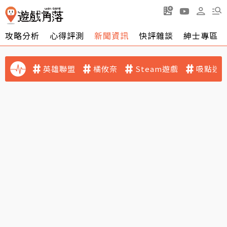
攻略分析
心得評測
新聞資訊
快評雜談
紳士專區
英雄聯盟
橘攸奈
Steam遊戲
吸點迷