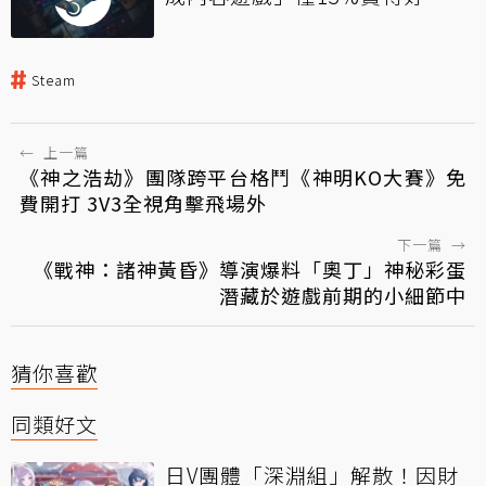
Steam
←
上一篇
《神之浩劫》團隊跨平台格鬥《神明KO大賽》免
費開打 3V3全視角擊飛場外
下一篇
→
《戰神：諸神黃昏》導演爆料「奧丁」神秘彩蛋
潛藏於遊戲前期的小細節中
猜你喜歡
同類好文
日V團體「深淵組」解散！因財