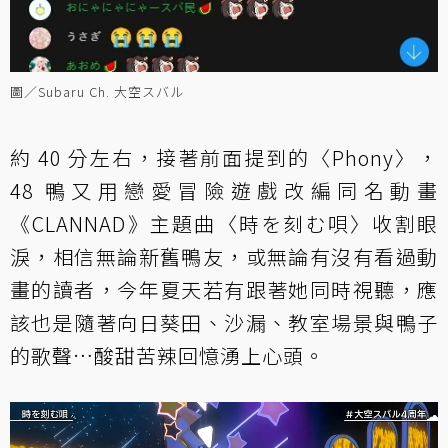
圖／Subaru Ch. 大空スバル
約 40 分左右，接著前面提到的〈Phony〉，
48 鴨又用戀愛冒險遊戲改編同名動畫
《CLANNAD》主題曲〈時を刻む唄〉收割眼
淚，相信無論新舊鴨友，或無論有沒有看過動
畫的讀者，今年夏天若有跟著她同時視聽，應
該也是隨著向日葵田、沙漏、教室場景與鴨子
的歌聲…酸甜苦辣回憶湧上心頭。