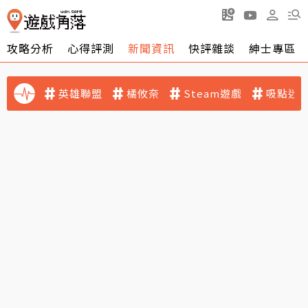
攻略分析
心得評測
新聞資訊
快評雜談
紳士專區
英雄聯盟
橘攸奈
Steam遊戲
吸點迷