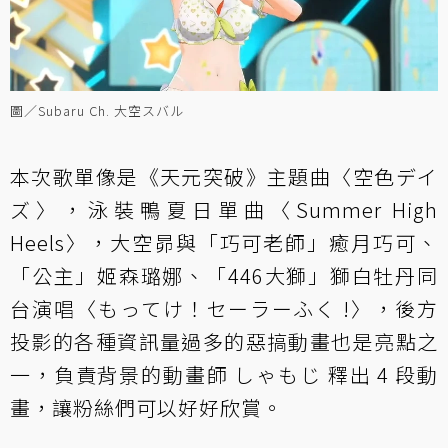
圖／Subaru Ch. 大空スバル
本次歌單像是《天元突破》主題曲〈空色デイ
ズ〉，泳裝鴨夏日單曲〈Summer High
Heels〉，大空昴與「巧可老師」癒月巧可、
「公主」姬森璐娜、「446大獅」獅白牡丹同
台演唱〈もってけ！セーラーふく !〉，後方
投影的各種資訊量過多的惡搞動畫也是亮點之
一，負責背景的動畫師 しゃもじ 釋出 4 段動
畫，讓粉絲們可以好好欣賞。