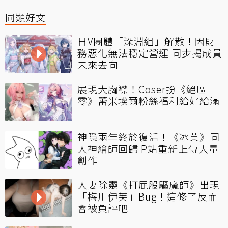
同類好文
日V團體「深淵組」解散！因財
務惡化無法穩定營運 同步揭成員
未來去向
展現大胸襟！Coser扮《絕區
零》蕾米埃爾粉絲福利給好給滿
神隱兩年終於復活！《冰菓》同
人神繪師回歸 P站重新上傳大量
創作
人妻除靈《打屁股驅魔師》出現
「梅川伊芙」Bug！這修了反而
會被負評吧