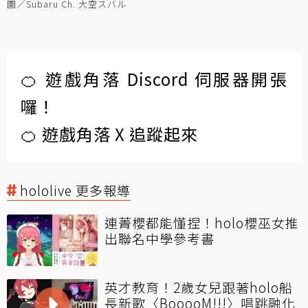
圖／Subaru Ch. 大空スバル
🍊 遊戲角落 Discord 伺服器開張
囉！
🍊 遊戲角落 X 追蹤起來
hololive 更多報導
連菁櫻都能懂捏！holo櫻巫女推
出聯名中學參考書
英才教育！2歲女兒跟著holo船
長新歌〈BooooM!!!〉唱跳融化