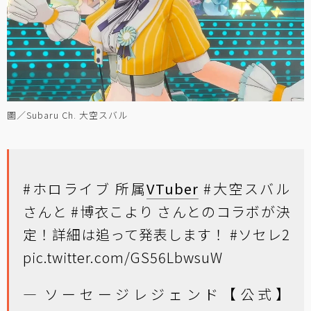
圖／Subaru Ch. 大空スバル
#ホロライブ
所属
VTuber
#大空スバル
さんと
#博衣こより
さんとのコラボが決
定！詳細は追って発表します！
#ソセレ2
pic.twitter.com/GS56LbwsuW
— ソーセージレジェンド【公式】