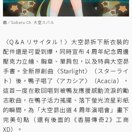
圖／Subaru Ch. 大空スバル
〈Q＆A リサイタル！〉大空昴拆下新衣裝的
配件還是可愛到爆，同時宣布 4 周年紀念周邊
壓克力立繪、胸章、單肩包，以及特典大空昴
手書。全新原創曲〈Starlight〉（スターライ
ト）後，鴨子唱了〈アカシア〉（Acacia），
這首一度在歌回唱到被鴨友應援感動流淚的勵
志歌曲，在鴨子活力搖擺、落下螢光流星彩紙
的瞬間，為「大空昴出道 4 周年演唱會」畫下
完美句點（還有後面的《香腸傳奇2》工商
XD）。