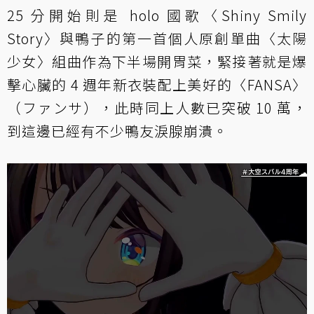
25 分開始則是 holo 國歌〈Shiny Smily
Story〉與鴨子的第一首個人原創單曲〈太陽
少女〉組曲作為下半場開胃菜，緊接著就是爆
擊心臟的 4 週年新衣裝配上美好的〈FANSA〉
（ファンサ），此時同上人數已突破 10 萬，
到這邊已經有不少鴨友淚腺崩潰。