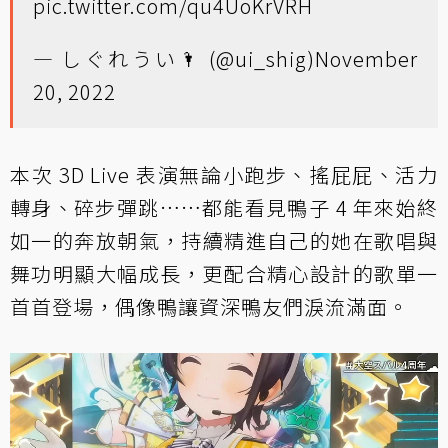
pic.twitter.com/qu4UoKrVRH
— しぐれうい🌂 (@ui_shig)
November
20, 2022
本次 3D Live 表演無論小跑步、搖屁屁、活力
轉身、碎步彈跳……都能看見鴨子 4 年來始終
如一的奔放朝氣，持續精進自己的她在歌唱與
舞功明顯大幅成長，更配合精心設計的歌單一
首首登場，偶像鴨讓資深鴨友們淚流滿面。