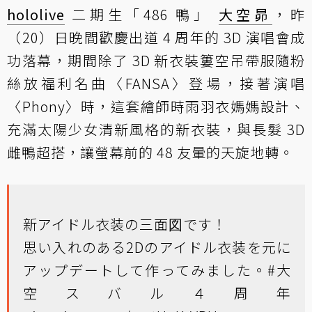
hololive
二期生「486 鴨」
大空昴
，昨
（20）日晚間歡慶出道 4 周年的 3D 演唱會成
功落幕，期間除了 3D 新衣裝簍空吊帶服隨粉
絲放福利名曲〈FANSA〉登場，接著演唱
〈Phony〉時，這套繪師時雨羽衣媽媽設計、
充滿太陽少女清新風格的新衣裝，與長髮 3D
雌鴨超搭，讓螢幕前的 48 友暈的天旋地轉。
新アイドル衣装の三面図です！
思い入れのある2Dのアイドル衣装を元に
アップデートして作ってみました。
#大
空スバル４周年