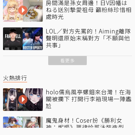
房間滿是孫女周邊！日V因幡は
ねる送別摯愛祖母 籲粉絲珍惜相
處時光
LOL／對方先罵的！Aiming離隊
聲明還原始末稱對方「不願與他
共事」
看更多
火熱排行
holo儒烏風亭螺鈿來台灣！在海
關被攔下 打開行李箱現場一陣尷
尬
魔鬼身材！Coser扮《勝利女
神：妮姬》瑪律恰那泳裝造型