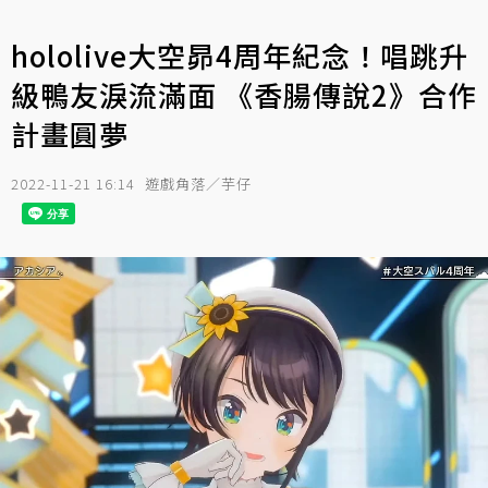
hololive大空昴4周年紀念！唱跳升
級鴨友淚流滿面 《香腸傳說2》合作
計畫圓夢
2022-11-21 16:14
遊戲角落／芋仔