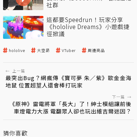
社群
這都要Speedrun！玩家分享
《hololive Dreams》小遊戲捷
徑掀議
hololive
大空昴
VTuber
周邊商品
←
上一篇
最突出Bug？網瘋傳《寶可夢 朱／紫》歐金金海
地鼠 位置超莖人還會棒打玩家
下一篇
→
《原神》雷電將軍「長大」了！紳士模組讓前後
車燈電力大漲 電翻眾人卻也玩出維吉爾迷因？
猜你喜歡