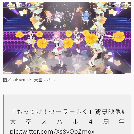
圖／Subaru Ch. 大空スバル
「もってけ！セーラーふく」背景映像
#
大空スバル４周年
pic.twitter.com/Xs8yQbZmox