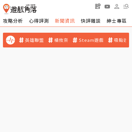
攻略分析
心得評測
新聞資訊
快評雜談
紳士專區
英雄聯盟
橘攸奈
Steam遊戲
吸點迷