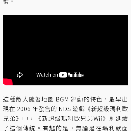
臂。
這種敵人隨著地圖 BGM 舞動的特色，最早出
現在 2006 年發售的 NDS 遊戲《新超級瑪利歐
兄弟》中，《新超級瑪利歐兄弟Wii》則延續
了這個傳統。有趣的是，無論是在瑪利歐面