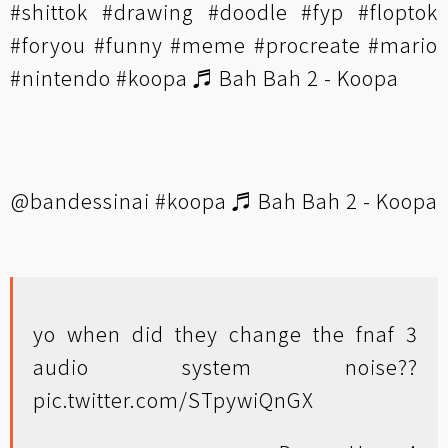
#shittok
#drawing
#doodle
#fyp
#floptok
#foryou
#funny
#meme
#procreate
#mario
#nintendo
#koopa
♬ Bah Bah 2 - Koopa
@bandessinai
#koopa
♬ Bah Bah 2 - Koopa
yo when did they change the fnaf 3
audio system noise??
pic.twitter.com/STpywiQnGX