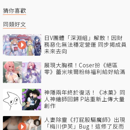
猜你喜歡
同類好文
日V團體「深淵組」解散！因財
務惡化無法穩定營運 同步揭成員
未來去向
展現大胸襟！Coser扮《絕區
零》蕾米埃爾粉絲福利給好給滿
神隱兩年終於復活！《冰菓》同
人神繪師回歸 P站重新上傳大量
創作
人妻除靈《打屁股驅魔師》出現
「梅川伊芙」Bug！這修了反而