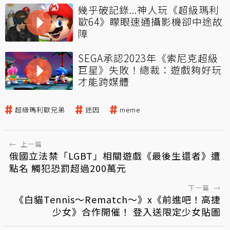
幾乎破記錄...神人玩《超級瑪利
歐64》矇眼速通攝影機卻中途故
障
SEGA承認2023年《索尼克超級
巨星》失敗！總裁：遊戲夠好玩
才能跨媒體
超級瑪利歐兄弟
迷因
meme
←
上一篇
俄國立法禁「LGBT」相關遊戲《最後生還者》遭
點名 觸犯恐罰超過200萬元
下一篇
→
《白貓Tennis～Rematch～》x《前進吧！高捷
少女》合作開催！ 登入送限定少女貼圖