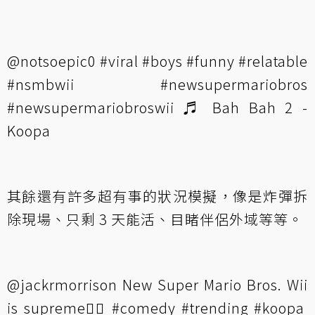
@notsoepic0
#viral
#boys
#funny
#relatable
#nsmbwii
#newsupermariobros
#newsupermariobroswii
♬ Bah Bah 2 -
Koopa
其餘還有許多超有事的狀況模擬，像是炸彈拆
除現場、只剩 3 天能活、目睹伴侶外域等等。
@jackrmorrison
New Super Mario Bros. Wii
is supreme❤️‍🔥
#comedy
#trending
#koopa