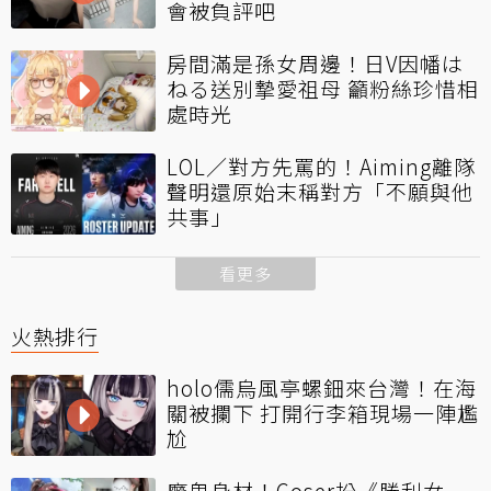
會被負評吧
房間滿是孫女周邊！日V因幡は
ねる送別摯愛祖母 籲粉絲珍惜相
處時光
LOL／對方先罵的！Aiming離隊
聲明還原始末稱對方「不願與他
共事」
看更多
火熱排行
holo儒烏風亭螺鈿來台灣！在海
關被攔下 打開行李箱現場一陣尷
尬
魔鬼身材！Coser扮《勝利女