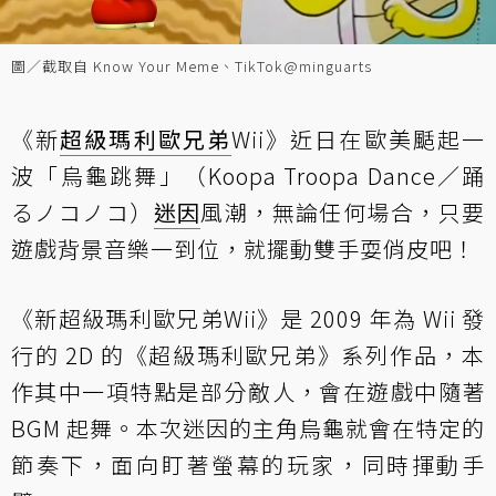
圖／截取自 Know Your Meme、TikTok@minguarts
《新
超級瑪利歐兄弟
Wii》近日在歐美颳起一
波「烏龜跳舞」（Koopa Troopa Dance／踊
るノコノコ）
迷因
風潮，無論任何場合，只要
遊戲背景音樂一到位，就擺動雙手耍俏皮吧！
《新超級瑪利歐兄弟Wii》是 2009 年為 Wii 發
行的 2D 的《超級瑪利歐兄弟》系列作品，本
作其中一項特點是部分敵人，會在遊戲中隨著
BGM 起舞。本次迷因的主角烏龜就會在特定的
節奏下，面向盯著螢幕的玩家，同時揮動手