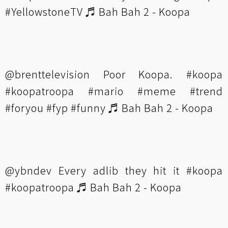
#YellowstoneTV
♬ Bah Bah 2 - Koopa
@brenttelevision
Poor Koopa.
#koopa
#koopatroopa
#mario
#meme
#trend
#foryou
#fyp
#funny
♬ Bah Bah 2 - Koopa
@ybndev
Every adlib they hit it
#koopa
#koopatroopa
♬ Bah Bah 2 - Koopa