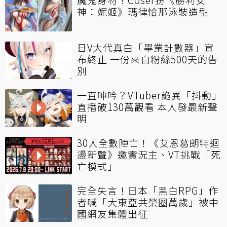
神：妮姬》瑪律恰那泳裝造型
日V大代真白「畢業計數器」宣
布終止 一份來自粉絲500天的告
別
一直呻吟？VTuber詭異「抖動」
直播破130萬觀看 本人發最新聲
明
30人全數陣亡！《艾恩葛朗特迴
盪新聲》邀實況主、VT挑戰「死
亡模式」
完全失言！日本「黑白RPG」作
者喊「大東亞共榮圈萬歲」被中
國網友集體出征