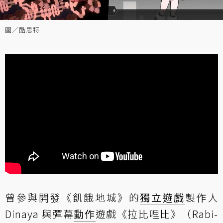
圖／酷思特
曾參與開發《飢餓地城》的
獨立遊戲
製作人
Dinaya 與彈幕
動作
遊戲《拉比哩比》（Rabi-