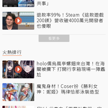
共事」
退款率99%！Steam《這款遊戲
200鎂》營收破4000萬元開發者
也傻眼
看更多
火熱排行
holo儒烏風亭螺鈿來台灣！在海
關被攔下 打開行李箱現場一陣尷
尬
魔鬼身材！Coser扮《勝利女
神：妮姬》瑪律恰那泳裝造型