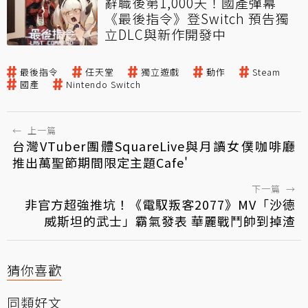
辭職後第1,000天！國產彈幕
《最後指令》登Switch 預告獨
立DLC與新作開發中
最後指令
任天堂
獨立遊戲
動作
Steam
國產
Nintendo Switch
←
上一篇
台灣VTuber團體SquareLive與月讀女僕咖啡廳
推出萬聖節期間限定主題Cafe'
下一篇
→
非官方超強推坑！《電馭叛客2077》MV「沙德
威斯坦的武士」霸氣發表 華麗戰鬥帥到掉渣
猜你喜歡
同類好文