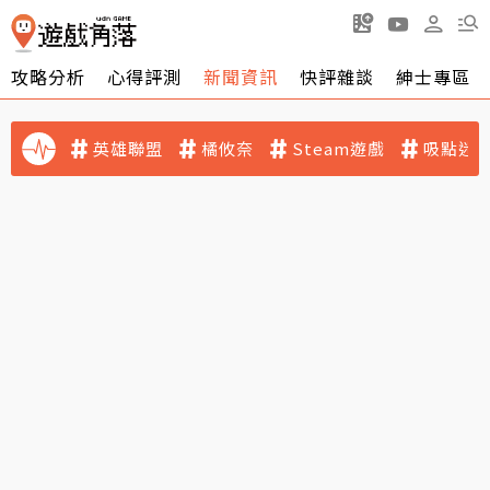
攻略分析
心得評測
新聞資訊
快評雜談
紳士專區
英雄聯盟
橘攸奈
Steam遊戲
吸點迷