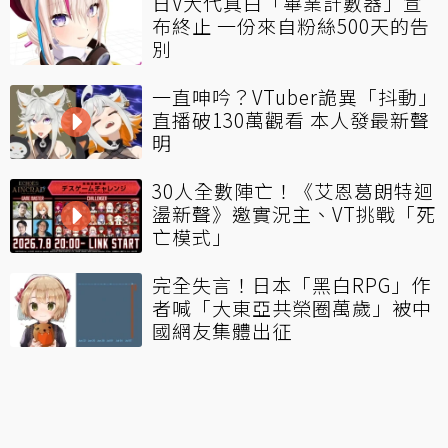
日V大代真白「畢業計數器」宣
布終止 一份來自粉絲500天的告
別
一直呻吟？VTuber詭異「抖動」
直播破130萬觀看 本人發最新聲
明
30人全數陣亡！《艾恩葛朗特迴
盪新聲》邀實況主、VT挑戰「死
亡模式」
完全失言！日本「黑白RPG」作
者喊「大東亞共榮圈萬歲」被中
國網友集體出征
看更多