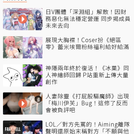
日V團體「深淵組」解散！因財
務惡化無法穩定營運 同步揭成員
未來去向
展現大胸襟！Coser扮《絕區
零》蕾米埃爾粉絲福利給好給滿
神隱兩年終於復活！《冰菓》同
人神繪師回歸 P站重新上傳大量
創作
人妻除靈《打屁股驅魔師》出現
「梅川伊芙」Bug！這修了反而
會被負評吧
LOL／對方先罵的！Aiming離隊
聲明還原始末稱對方「不願與他